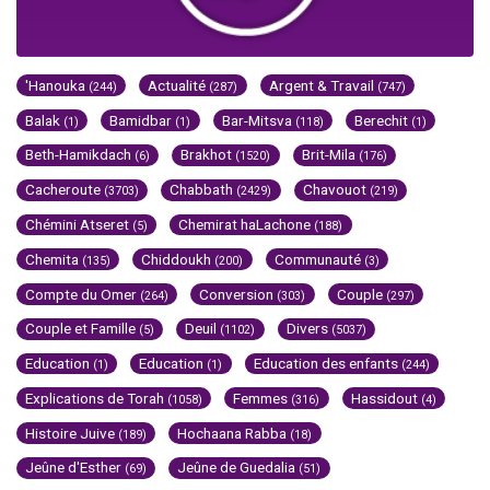
'Hanouka
Actualité
Argent & Travail
(244)
(287)
(747)
Balak
Bamidbar
Bar-Mitsva
Berechit
(1)
(1)
(118)
(1)
Beth-Hamikdach
Brakhot
Brit-Mila
(6)
(1520)
(176)
Cacheroute
Chabbath
Chavouot
(3703)
(2429)
(219)
Chémini Atseret
Chemirat haLachone
(5)
(188)
Chemita
Chiddoukh
Communauté
(135)
(200)
(3)
Compte du Omer
Conversion
Couple
(264)
(303)
(297)
Couple et Famille
Deuil
Divers
(5)
(1102)
(5037)
Education
Education
Education des enfants
(1)
(1)
(244)
Explications de Torah
Femmes
Hassidout
(1058)
(316)
(4)
Histoire Juive
Hochaana Rabba
(189)
(18)
Jeûne d'Esther
Jeûne de Guedalia
(69)
(51)