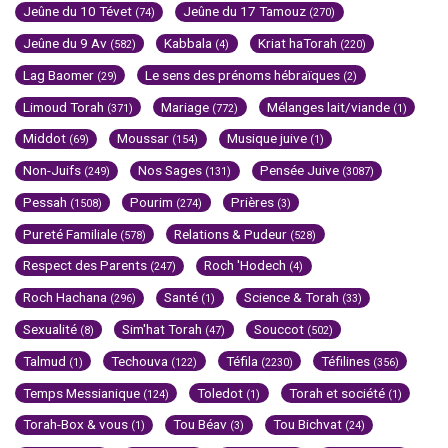
Jeûne du 10 Tévet
Jeûne du 17 Tamouz
(74)
(270)
Jeûne du 9 Av
Kabbala
Kriat haTorah
(582)
(4)
(220)
Lag Baomer
Le sens des prénoms hébraïques
(29)
(2)
Limoud Torah
Mariage
Mélanges lait/viande
(371)
(772)
(1)
Middot
Moussar
Musique juive
(69)
(154)
(1)
Non-Juifs
Nos Sages
Pensée Juive
(249)
(131)
(3087)
Pessah
Pourim
Prières
(1508)
(274)
(3)
Pureté Familiale
Relations & Pudeur
(578)
(528)
Respect des Parents
Roch 'Hodech
(247)
(4)
Roch Hachana
Santé
Science & Torah
(296)
(1)
(33)
Sexualité
Sim'hat Torah
Souccot
(8)
(47)
(502)
Talmud
Techouva
Téfila
Téfilines
(1)
(122)
(2230)
(356)
Temps Messianique
Toledot
Torah et société
(124)
(1)
(1)
Torah-Box & vous
Tou Béav
Tou Bichvat
(1)
(3)
(24)