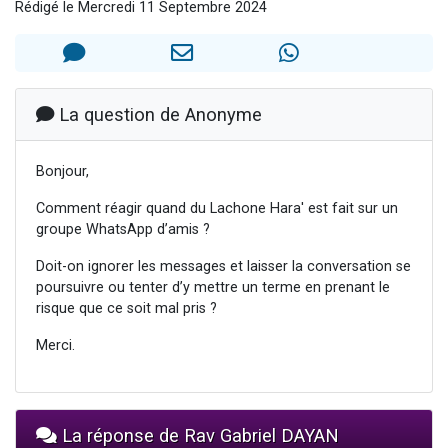
Rédigé le Mercredi 11 Septembre 2024
13 personnes viennent de demander une bénédiction
30 personnes viennent de faire un don pour Sauvez la jambe de Yohan
Il reste 49 places pour étudier en groupe sur Zoom
12 nouvelles musiques dans Torah-Box Music
La question de Anonyme
29 personnes viennent de demander une bénédiction
Bonjour,
Comment réagir quand du Lachone Hara' est fait sur un
groupe WhatsApp d’amis ?
Doit-on ignorer les messages et laisser la conversation se
poursuivre ou tenter d’y mettre un terme en prenant le
risque que ce soit mal pris ?
Merci.
La réponse de Rav Gabriel DAYAN