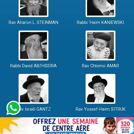
Rav Aharon L. STEINMAN
Rabbi 'Haïm KANIEWSKI
Rabbi David ABI'HSSIRA
Rav Chlomo AMAR
Rav Israël GANTZ
Rav Yossef-Haïm SITRUK