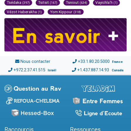
Tsédaka
Tsitsit
Tsniout
Vayichla'h
(397)
(167)
(634)
(1)
Vézot Haberakha
Yom Kippour
(1)
(318)
Nous contacter
+33.1.80.20.5000
France
+972.2.37.41.515
+1.437.887.14.93
Israël
Canada
Raccourcis
Ressources