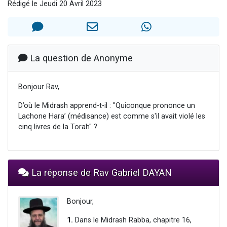
Rédigé le Jeudi 20 Avril 2023
3 personnes viennent de faire un don pour Événements Torah-Box
3 personnes viennent de nous rejoindre sur WhatsApp
11 personnes viennent de demander une bénédiction
Il reste 49 places pour étudier en groupe sur Zoom
La question de Anonyme
2 personnes viennent de nous rejoindre sur WhatsApp
Bonjour Rav,
D’où le Midrash apprend-t-il : "Quiconque prononce un
Lachone Hara’ (médisance) est comme s'il avait violé les
cinq livres de la Torah" ?
La réponse de Rav Gabriel DAYAN
Bonjour,
1.
Dans le Midrash Rabba, chapitre 16,