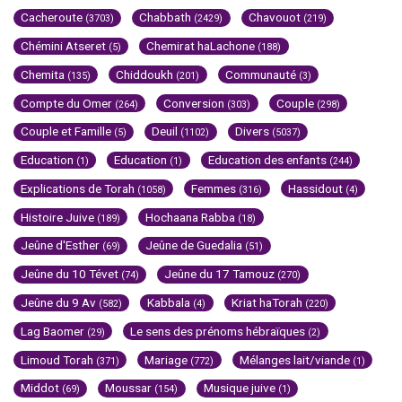
Cacheroute
Chabbath
Chavouot
(3703)
(2429)
(219)
Chémini Atseret
Chemirat haLachone
(5)
(188)
Chemita
Chiddoukh
Communauté
(135)
(201)
(3)
Compte du Omer
Conversion
Couple
(264)
(303)
(298)
Couple et Famille
Deuil
Divers
(5)
(1102)
(5037)
Education
Education
Education des enfants
(1)
(1)
(244)
Explications de Torah
Femmes
Hassidout
(1058)
(316)
(4)
Histoire Juive
Hochaana Rabba
(189)
(18)
Jeûne d'Esther
Jeûne de Guedalia
(69)
(51)
Jeûne du 10 Tévet
Jeûne du 17 Tamouz
(74)
(270)
Jeûne du 9 Av
Kabbala
Kriat haTorah
(582)
(4)
(220)
Lag Baomer
Le sens des prénoms hébraïques
(29)
(2)
Limoud Torah
Mariage
Mélanges lait/viande
(371)
(772)
(1)
Middot
Moussar
Musique juive
(69)
(154)
(1)