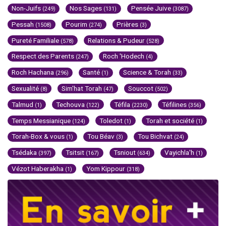
Non-Juifs
Nos Sages
Pensée Juive
(249)
(131)
(3087)
Pessah
Pourim
Prières
(1508)
(274)
(3)
Pureté Familiale
Relations & Pudeur
(578)
(528)
Respect des Parents
Roch 'Hodech
(247)
(4)
Roch Hachana
Santé
Science & Torah
(296)
(1)
(33)
Sexualité
Sim'hat Torah
Souccot
(8)
(47)
(502)
Talmud
Techouva
Téfila
Téfilines
(1)
(122)
(2230)
(356)
Temps Messianique
Toledot
Torah et société
(124)
(1)
(1)
Torah-Box & vous
Tou Béav
Tou Bichvat
(1)
(3)
(24)
Tsédaka
Tsitsit
Tsniout
Vayichla'h
(397)
(167)
(634)
(1)
Vézot Haberakha
Yom Kippour
(1)
(318)