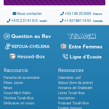
Nous contacter
+33.1.80.20.5000
France
+972.2.37.41.515
+1.437.887.14.93
Israël
Canada
Raccourcis
Ressources
Paracha de la semaine
Calendrier Juif
Fêtes Juives
Sidour (livre de prière)
News
Horaires de Chabbath
Cours Mp3-Vidéo
Livres Torah-Box
Yéchiva Torah-Box
Inscription
Dédicacer un cours
Podcast Torah-Box
English Version