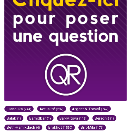
'Hanouka
Actualité
Argent & Travail
(244)
(287)
(747)
Balak
Bamidbar
Bar-Mitsva
Berechit
(1)
(1)
(118)
(1)
Beth-Hamikdach
Brakhot
Brit-Mila
(6)
(1520)
(176)