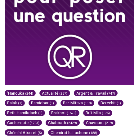
'Hanouka
Actualité
Argent & Travail
(244)
(287)
(747)
Balak
Bamidbar
Bar-Mitsva
Berechit
(1)
(1)
(118)
(1)
Beth-Hamikdach
Brakhot
Brit-Mila
(6)
(1520)
(176)
Cacheroute
Chabbath
Chavouot
(3703)
(2429)
(219)
Chémini Atseret
Chemirat haLachone
(5)
(188)