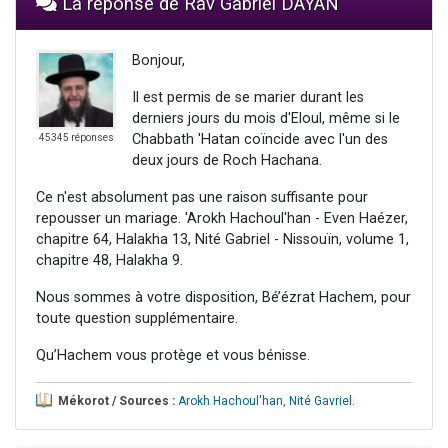
La réponse de Rav Gabriel DAYAN
Bonjour,
Il est permis de se marier durant les
derniers jours du mois d'Eloul, même si le
Chabbath 'Hatan coïncide avec l'un des
45345 réponses
deux jours de Roch Hachana.
Ce n'est absolument pas une raison suffisante pour
repousser un mariage. 'Arokh Hachoul'han - Even Haézer,
chapitre 64, Halakha 13, Nité Gabriel - Nissouïn, volume 1,
chapitre 48, Halakha 9.
Nous sommes à votre disposition, Bé’ézrat Hachem, pour
toute question supplémentaire.
Qu’Hachem vous protège et vous bénisse.
Mékorot / Sources :
Arokh Hachoul'han
,
Nité Gavriel
.