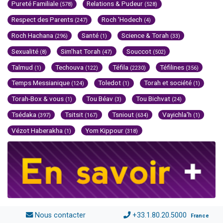
Pureté Familiale
Relations & Pudeur
(578)
(528)
Respect des Parents
Roch 'Hodech
(247)
(4)
Roch Hachana
Santé
Science & Torah
(296)
(1)
(33)
Sexualité
Sim'hat Torah
Souccot
(8)
(47)
(502)
Talmud
Techouva
Téfila
Téfilines
(1)
(122)
(2230)
(356)
Temps Messianique
Toledot
Torah et société
(124)
(1)
(1)
Torah-Box & vous
Tou Béav
Tou Bichvat
(1)
(3)
(24)
Tsédaka
Tsitsit
Tsniout
Vayichla'h
(397)
(167)
(634)
(1)
Vézot Haberakha
Yom Kippour
(1)
(318)
Nous contacter
+33.1.80.20.5000
France