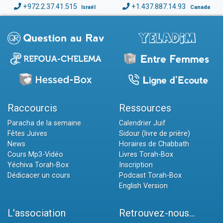
+972.2.37.41.515
+1.437.887.14.93
Israël
Canada
Raccourcis
Ressources
Paracha de la semaine
Calendrier Juif
Fêtes Juives
Sidour (livre de prière)
News
Horaires de Chabbath
Cours Mp3-Vidéo
Livres Torah-Box
Yéchiva Torah-Box
Inscription
Dédicacer un cours
Podcast Torah-Box
English Version
L'association
Retrouvez-nous...