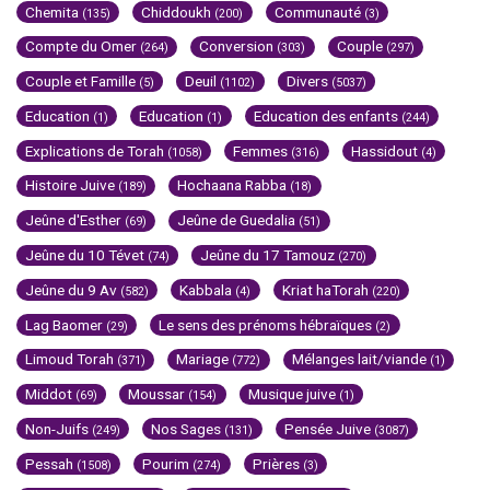
Chemita
Chiddoukh
Communauté
(135)
(200)
(3)
Compte du Omer
Conversion
Couple
(264)
(303)
(297)
Couple et Famille
Deuil
Divers
(5)
(1102)
(5037)
Education
Education
Education des enfants
(1)
(1)
(244)
Explications de Torah
Femmes
Hassidout
(1058)
(316)
(4)
Histoire Juive
Hochaana Rabba
(189)
(18)
Jeûne d'Esther
Jeûne de Guedalia
(69)
(51)
Jeûne du 10 Tévet
Jeûne du 17 Tamouz
(74)
(270)
Jeûne du 9 Av
Kabbala
Kriat haTorah
(582)
(4)
(220)
Lag Baomer
Le sens des prénoms hébraïques
(29)
(2)
Limoud Torah
Mariage
Mélanges lait/viande
(371)
(772)
(1)
Middot
Moussar
Musique juive
(69)
(154)
(1)
Non-Juifs
Nos Sages
Pensée Juive
(249)
(131)
(3087)
Pessah
Pourim
Prières
(1508)
(274)
(3)