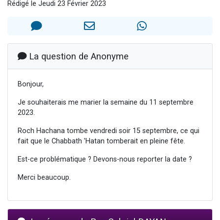
Rédigé le Jeudi 23 Février 2023
17 personnes viennent de demander une bénédiction
4 personnes viennent de nous rejoindre sur WhatsApp
Il reste 49 places pour étudier en groupe sur Zoom
Eva vient de donner son Maasser
La question de Anonyme
Eli vient de donner son Maasser
Bonjour,
Je souhaiterais me marier la semaine du 11 septembre
2023.
Roch Hachana tombe vendredi soir 15 septembre, ce qui
fait que le Chabbath 'Hatan tomberait en pleine fête.
Est-ce problématique ? Devons-nous reporter la date ?
Merci beaucoup.