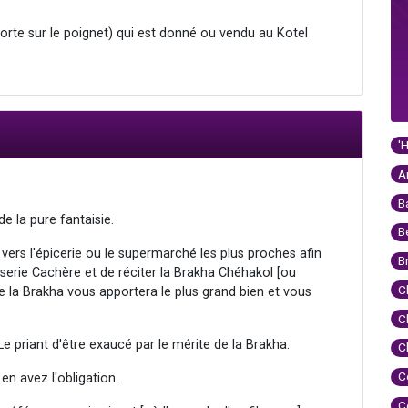
n porte sur le poignet) qui est donné ou vendu au Kotel
'
A
B
 de la pure fantaisie.
B
s vers l'épicerie ou le supermarché les plus proches afin
B
serie Cachère et de réciter la Brakha Chéhakol [ou
C
la Brakha vous apportera le plus grand bien et vous
C
 priant d'être exaucé par le mérite de la Brakha.
C
C
 en avez l'obligation.
C