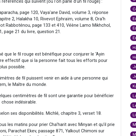
éférences qui suivent [où l'on parle d'un fil rouge] :
C
aparacha, page 120, Vaya'ane David, volume 3, réponse
E
itre 2, Halakha 10, Rivevot Ephraïm, volume 8, Ora'h
ulot Rabboténou, page 133 et 410, Véène Lamo Mikhchol,
E
 page 21 du livre, question 21.
E
H
 que le fil rouge est bénéfique pour conjurer le ‘Ayin
H
re effectif que si la personne fait tous les efforts pour
J
plus possible.
J
mètres de fil puissent venir en aide à une personne qui
hem, le Maître du monde.
K
lques centimètres de fil sont une garantie pour bénéficier
L
 chose indésirable.
L
 selon ses disponibilités. Michlé, chapitre 3, verset 18.
L
 tous les matins pour prier Cha’harit avec Minyan et qu’il prie
M
moni, Parachat Ekev, passage 871, Yalkout Chimoni sur
M