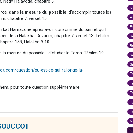
 Nétiv Ha’avoda, chapitre 5.
N
force,
dans la mesure du possible
, d’accomplir toutes les
P
im, chapitre 7, verset 15.
P
e Birkat Hamazone après avoir consommé du pain et qu’il
s de la Halakha. Dévarim, chapitre 7, verset 13, Téhilim
R
chapitre 158, Halakha 9-10.
R
s la mesure du possible - d'étudier la Torah. Téhilim 19,
S
S
ox.com/question/qu-est-ce-qui-rallonge-la-
T
T
hem, pour toute question supplémentaire.
T
T
T
V
e SOUCCOT