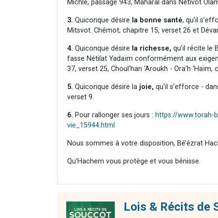
Michlé, passage 943, Maharal dans Nétivot Olam,
3.
Quiconque désire
la bonne santé
, qu’il s’ef
Mitsvot. Chémot, chapitre 15, verset 26 et Dévar
4.
Quiconque désire
la richesse,
qu’il récite l
fasse Nétilat Yadaïm conformément aux exigence
37, verset 25, Choul'han ‘Aroukh - Ora’h ‘Haïm, 
5.
Quiconque désire la
joie,
qu'il s'efforce - dan
verset 9.
6.
Pour rallonger ses jours :
https://www.torah-b
vie_15944.html
Nous sommes à votre disposition, Bé’ézrat Hac
Qu'Hachem vous protège et vous bénisse.
Lois & Récits d