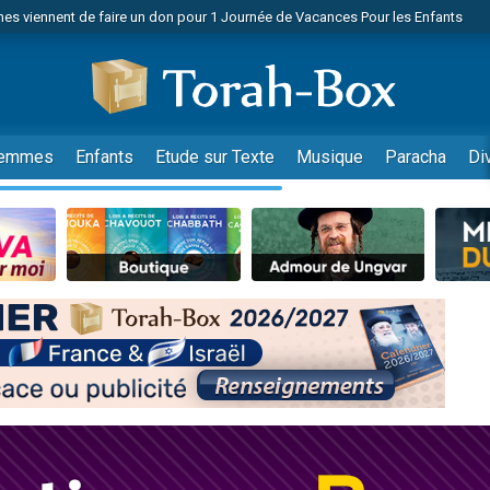
es viennent de faire un don pour 1 Journée de Vacances Pour les Enfants
 viennent de demander une bénédiction
viennent de nous rejoindre sur WhatsApp
49 places pour étudier en groupe sur Zoom
nes viennent de faire un don pour Diane, 80 ans, dans un appartement insalu
emmes
Enfants
Etude sur Texte
Musique
Paracha
Di
 donner son Maasser
viennent de nous rejoindre sur WhatsApp
viennent de nous rejoindre sur WhatsApp
es viennent de faire un don pour 5 jours de vacances aux Orphelins
de donner son Maasser
viennent de nous rejoindre sur WhatsApp
 viennent de demander une bénédiction
lles musiques dans Torah-Box Music
nnes viennent de faire un don pour Sauvez la jambe de Yohan
49 places pour étudier en groupe sur Zoom