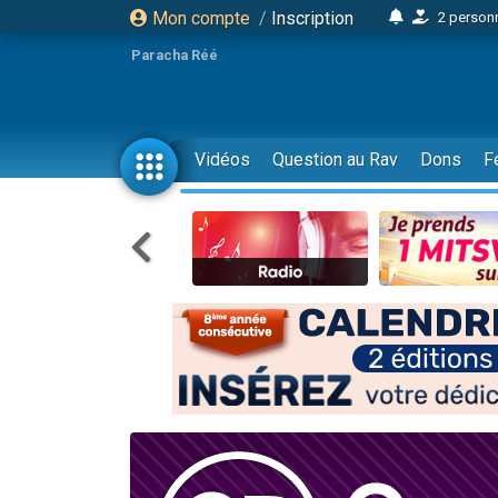
Mon compte
/
Inscription
2 personn
17 personnes
Paracha Réé
4 personnes 
Il reste 
23 person
Vidéos
Question au Rav
Dons
F
Eva vient de
4 personnes 
3 personnes 
3 personn
Odaya vient 
2 personnes 
13 personnes
12 nouve
30 perso
Il reste 