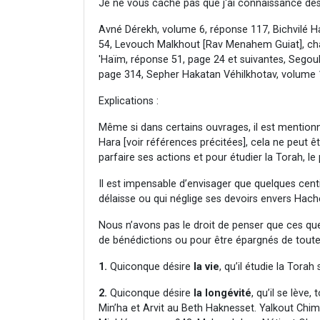
Je ne vous cache pas que j'ai connaissance des r
Avné Dérekh, volume 6, réponse 117, Bichvilé H
54, Levouch Malkhout [Rav Menahem Guiat], chap
'Haïm, réponse 51, page 24 et suivantes, Sego
page 314, Sepher Hakatan Véhilkhotav, volume 1,
Explications :
Même si dans certains ouvrages, il est mentionné
Hara [voir références précitées], cela ne peut êt
parfaire ses actions et pour étudier la Torah, le 
Il est impensable d’envisager que quelques centi
délaisse ou qui néglige ses devoirs envers Hac
Nous n’avons pas le droit de penser que ces que
de bénédictions ou pour être épargnés de toute
1.
Quiconque désire
la vie
, qu’il étudie la Torah
2.
Quiconque désire
la longévité
, qu’il se lève,
Min’ha et Arvit au Beth Haknesset. Yalkout Chi