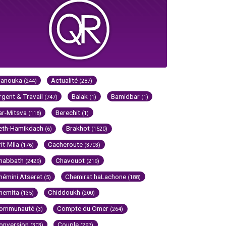
Hanouka
Actualité
(244)
(287)
rgent & Travail
Balak
Bamidbar
(747)
(1)
(1)
ar-Mitsva
Berechit
(118)
(1)
eth-Hamikdach
Brakhot
(6)
(1520)
rit-Mila
Cacheroute
(176)
(3703)
habbath
Chavouot
(2429)
(219)
hémini Atseret
Chemirat haLachone
(5)
(188)
hemita
Chiddoukh
(135)
(200)
ommunauté
Compte du Omer
(3)
(264)
onversion
Couple
(303)
(297)