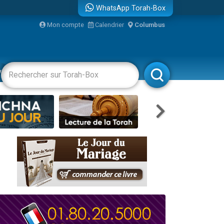
WhatsApp Torah-Box
Mon compte
Calendrier
Columbus
bre
vertissements
Livres
Rabbanim