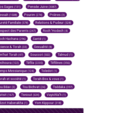
os Sages
Pensée Juive
(131)
(3087)
essah
Pourim
Prières
(1508)
(274)
(3)
ureté Familiale
Relations & Pudeur
(578)
(528)
espect des Parents
Roch 'Hodech
(247)
(4)
och Hachana
Santé
(296)
(1)
cience & Torah
Sexualité
(33)
(8)
im'hat Torah
Souccot
Talmud
(47)
(502)
(1)
echouva
Téfila
Téfilines
(122)
(2230)
(356)
emps Messianique
Toledot
(124)
(1)
orah et société
Torah-Box & vous
(1)
(1)
ou Béav
Tou Bichvat
Tsédaka
(3)
(24)
(397)
sitsit
Tsniout
Vayichla'h
(167)
(634)
(1)
ézot Haberakha
Yom Kippour
(1)
(318)