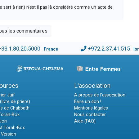
e sert à rien) n'est il pas là considéré comme un acte de
tous les commentaires
+33.1.80.20.5000
+972.2.37.41.515
France
Is
ources
L'association
ier Juif
A propos de l'association
(livre de prière)
Faire un don !
es de Chabbath
Mentions légales
 Torah-Box
Nous contacter
tion
Aide (FAQ)
t Torah-Box
 Version