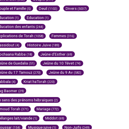
ouple et Famille
Deuil
Divers
(5)
(1102)
(5037)
ducation
Education
(1)
(1)
ducation des enfants
(244)
xplications de Torah
Femmes
(1058)
(316)
assidout
Histoire Juive
(4)
(189)
ochaana Rabba
Jeûne d'Esther
(18)
(69)
eûne de Guedalia
Jeûne du 10 Tévet
(51)
(74)
eûne du 17 Tamouz
Jeûne du 9 Av
(270)
(582)
abbala
Kriat haTorah
(4)
(220)
ag Baomer
(29)
e sens des prénoms hébraïques
(2)
imoud Torah
Mariage
(371)
(772)
élanges lait/viande
Middot
(1)
(69)
oussar
Musique juive
Non-Juifs
(154)
(1)
(249)