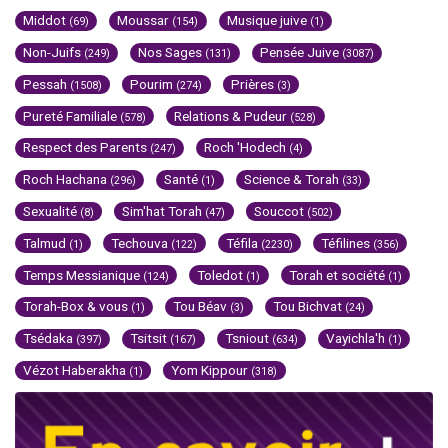
Middot
Moussar
Musique juive
(69)
(154)
(1)
Non-Juifs
Nos Sages
Pensée Juive
(249)
(131)
(3087)
Pessah
Pourim
Prières
(1508)
(274)
(3)
Pureté Familiale
Relations & Pudeur
(578)
(528)
Respect des Parents
Roch 'Hodech
(247)
(4)
Roch Hachana
Santé
Science & Torah
(296)
(1)
(33)
Sexualité
Sim'hat Torah
Souccot
(8)
(47)
(502)
Talmud
Techouva
Téfila
Téfilines
(1)
(122)
(2230)
(356)
Temps Messianique
Toledot
Torah et société
(124)
(1)
(1)
Torah-Box & vous
Tou Béav
Tou Bichvat
(1)
(3)
(24)
Tsédaka
Tsitsit
Tsniout
Vayichla'h
(397)
(167)
(634)
(1)
Vézot Haberakha
Yom Kippour
(1)
(318)