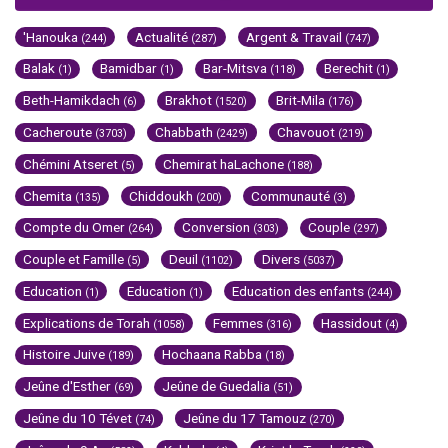
'Hanouka
Actualité
Argent & Travail
(244)
(287)
(747)
Balak
Bamidbar
Bar-Mitsva
Berechit
(1)
(1)
(118)
(1)
Beth-Hamikdach
Brakhot
Brit-Mila
(6)
(1520)
(176)
Cacheroute
Chabbath
Chavouot
(3703)
(2429)
(219)
Chémini Atseret
Chemirat haLachone
(5)
(188)
Chemita
Chiddoukh
Communauté
(135)
(200)
(3)
Compte du Omer
Conversion
Couple
(264)
(303)
(297)
Couple et Famille
Deuil
Divers
(5)
(1102)
(5037)
Education
Education
Education des enfants
(1)
(1)
(244)
Explications de Torah
Femmes
Hassidout
(1058)
(316)
(4)
Histoire Juive
Hochaana Rabba
(189)
(18)
Jeûne d'Esther
Jeûne de Guedalia
(69)
(51)
Jeûne du 10 Tévet
Jeûne du 17 Tamouz
(74)
(270)