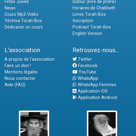
Fêtes Juives
Sidour (livre de prière)
News
Horaires de Chabbath
Cours Mp3-Vidéo
Livres Torah-Box
Yéchiva Torah-Box
Inscription
Dédicacer un cours
Podcast Torah-Box
English Version
L'association
Retrouvez-nous...
A propos de l'association
Twitter
Faire un don !
Facebook
Mentions légales
YouTube
Nous contacter
WhatsApp
Aide (FAQ)
WhatsApp Femmes
Application iOS
Application Android