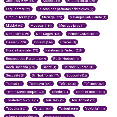
Jeûne du 9 Av
Kabbala
Kriat haTorah
(582)
(4)
(220)
Lag Baomer
Le sens des prénoms hébraïques
(29)
(2)
Limoud Torah
Mariage
Mélanges lait/viande
(371)
(772)
(1)
Middot
Moussar
Musique juive
(69)
(154)
(1)
Non-Juifs
Nos Sages
Pensée Juive
(249)
(131)
(3087)
Pessah
Pourim
Prières
(1508)
(274)
(3)
Pureté Familiale
Relations & Pudeur
(578)
(528)
Respect des Parents
Roch 'Hodech
(247)
(4)
Roch Hachana
Santé
Science & Torah
(296)
(1)
(33)
Sexualité
Sim'hat Torah
Souccot
(8)
(47)
(502)
Talmud
Techouva
Téfila
Téfilines
(1)
(122)
(2230)
(356)
Temps Messianique
Toledot
Torah et société
(124)
(1)
(1)
Torah-Box & vous
Tou Béav
Tou Bichvat
(1)
(3)
(24)
Tsédaka
Tsitsit
Tsniout
Vayichla'h
(397)
(167)
(634)
(1)
Vézot Haberakha
Yom Kippour