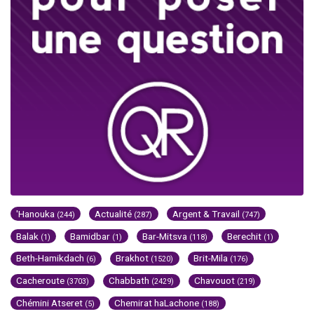
'Hanouka
Actualité
Argent & Travail
(244)
(287)
(747)
Balak
Bamidbar
Bar-Mitsva
Berechit
(1)
(1)
(118)
(1)
Beth-Hamikdach
Brakhot
Brit-Mila
(6)
(1520)
(176)
Cacheroute
Chabbath
Chavouot
(3703)
(2429)
(219)
Chémini Atseret
Chemirat haLachone
(5)
(188)