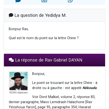
Il reste 49 places pour étudier en groupe sur Zoom
12 nouvelles musiques dans Torah-Box Music
La question de Yedidya M.
3 personnes viennent de nous rejoindre sur WhatsApp
2 personnes viennent de nous rejoindre sur WhatsApp
Bonjour Rav,
2 personnes viennent de nous rejoindre sur WhatsApp
Quel est le nom du point sur la lettre Chine ?
La réponse de Rav Gabriel DAYAN
Bonjour,
Le point se trouvant sur la lettre Chine - à
droite ou à gauche - est appelé
Nékouda
.
45345 réponses
Voir Divré Malkiel, volume 2, réponse 83,
dernier paragraphe, Mavo Lemidrash Halachone [Rav
Yéoshoua Yaron], page 95, paragraphe 354, Havarat