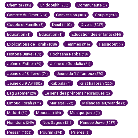
Chemita
Chiddoukh
Communauté
(135)
(200)
(3)
Compte du Omer
Conversion
Couple
(264)
(303)
(297)
Couple et Famille
Deuil
Divers
(5)
(1102)
(5037)
Education
Education
Education des enfants
(1)
(1)
(244)
Explications de Torah
Femmes
Hassidout
(1058)
(316)
(4)
Histoire Juive
Hochaana Rabba
(189)
(18)
Jeûne d'Esther
Jeûne de Guedalia
(69)
(51)
Jeûne du 10 Tévet
Jeûne du 17 Tamouz
(74)
(270)
Jeûne du 9 Av
Kabbala
Kriat haTorah
(582)
(4)
(220)
Lag Baomer
Le sens des prénoms hébraïques
(29)
(2)
Limoud Torah
Mariage
Mélanges lait/viande
(371)
(772)
(1)
Middot
Moussar
Musique juive
(69)
(154)
(1)
Non-Juifs
Nos Sages
Pensée Juive
(249)
(131)
(3087)
Pessah
Pourim
Prières
(1508)
(274)
(3)