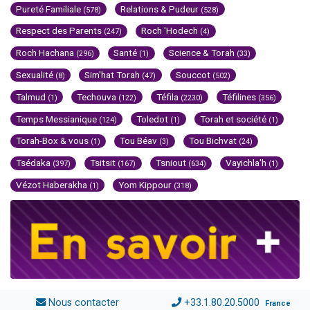
Pureté Familiale
Relations & Pudeur
(578)
(528)
Respect des Parents
Roch 'Hodech
(247)
(4)
Roch Hachana
Santé
Science & Torah
(296)
(1)
(33)
Sexualité
Sim'hat Torah
Souccot
(8)
(47)
(502)
Talmud
Techouva
Téfila
Téfilines
(1)
(122)
(2230)
(356)
Temps Messianique
Toledot
Torah et société
(124)
(1)
(1)
Torah-Box & vous
Tou Béav
Tou Bichvat
(1)
(3)
(24)
Tsédaka
Tsitsit
Tsniout
Vayichla'h
(397)
(167)
(634)
(1)
Vézot Haberakha
Yom Kippour
(1)
(318)
Nous contacter
+33.1.80.20.5000
France