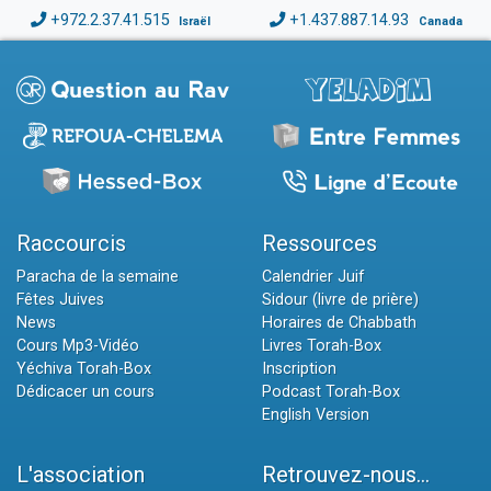
+972.2.37.41.515
+1.437.887.14.93
Israël
Canada
Raccourcis
Ressources
Paracha de la semaine
Calendrier Juif
Fêtes Juives
Sidour (livre de prière)
News
Horaires de Chabbath
Cours Mp3-Vidéo
Livres Torah-Box
Yéchiva Torah-Box
Inscription
Dédicacer un cours
Podcast Torah-Box
English Version
L'association
Retrouvez-nous...