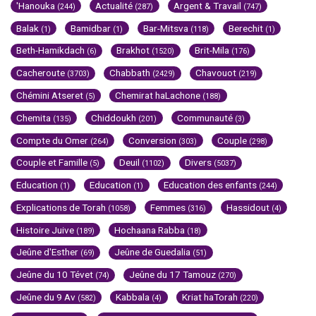
'Hanouka
Actualité
Argent & Travail
(244)
(287)
(747)
Balak
Bamidbar
Bar-Mitsva
Berechit
(1)
(1)
(118)
(1)
Beth-Hamikdach
Brakhot
Brit-Mila
(6)
(1520)
(176)
Cacheroute
Chabbath
Chavouot
(3703)
(2429)
(219)
Chémini Atseret
Chemirat haLachone
(5)
(188)
Chemita
Chiddoukh
Communauté
(135)
(201)
(3)
Compte du Omer
Conversion
Couple
(264)
(303)
(298)
Couple et Famille
Deuil
Divers
(5)
(1102)
(5037)
Education
Education
Education des enfants
(1)
(1)
(244)
Explications de Torah
Femmes
Hassidout
(1058)
(316)
(4)
Histoire Juive
Hochaana Rabba
(189)
(18)
Jeûne d'Esther
Jeûne de Guedalia
(69)
(51)
Jeûne du 10 Tévet
Jeûne du 17 Tamouz
(74)
(270)
Jeûne du 9 Av
Kabbala
Kriat haTorah
(582)
(4)
(220)