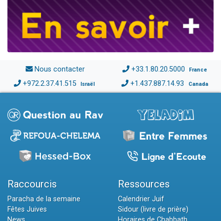
Nous contacter
+33.1.80.20.5000
France
+972.2.37.41.515
+1.437.887.14.93
Israël
Canada
Raccourcis
Ressources
Paracha de la semaine
Calendrier Juif
Fêtes Juives
Sidour (livre de prière)
News
Horaires de Chabbath