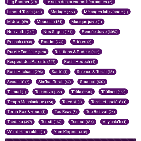
Lag Baomer
Le sens des prénoms hébraïques
(29)
(2)
Limoud Torah
Mariage
Mélanges lait/viande
(371)
(772)
(1)
Middot
Moussar
Musique juive
(69)
(154)
(1)
Non-Juifs
Nos Sages
Pensée Juive
(249)
(131)
(3087)
Pessah
Pourim
Prières
(1508)
(274)
(3)
Pureté Familiale
Relations & Pudeur
(578)
(528)
Respect des Parents
Roch 'Hodech
(247)
(4)
Roch Hachana
Santé
Science & Torah
(296)
(1)
(33)
Sexualité
Sim'hat Torah
Souccot
(8)
(47)
(502)
Talmud
Techouva
Téfila
Téfilines
(1)
(122)
(2230)
(356)
Temps Messianique
Toledot
Torah et société
(124)
(1)
(1)
Torah-Box & vous
Tou Béav
Tou Bichvat
(1)
(3)
(24)
Tsédaka
Tsitsit
Tsniout
Vayichla'h
(397)
(167)
(634)
(1)
Vézot Haberakha
Yom Kippour
(1)
(318)