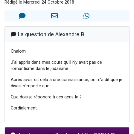
Rédigé le Mercredi 24 Octobre 2018
6 personnes viennent de nous rejoindre sur WhatsApp
4 personnes viennent de faire un don pour Reloger Rivka, 6 enfants, victime de violences...
2 personnes viennent de faire un don pour 1 Journée de Vacances Pour les Enfants
4 personnes viennent de nous rejoindre sur WhatsApp
La question de Alexandre B.
3 nouvelles musiques dans Torah-Box Music
Chalom,
J'ai appris dans mes cours qu'il n'y avait pas de
romantisme dans le judaïsme.
Après avoir dit cela à une connaissance, on m'a dit que je
disais n'importe quoi.
Que dois-je répondre à ces gens-la ?
Cordialement.