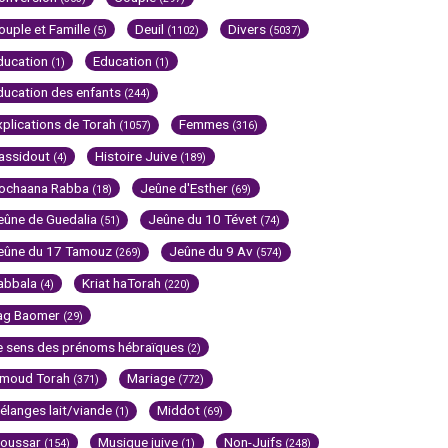
ouple et Famille
Deuil
Divers
(5)
(1102)
(5037)
ducation
Education
(1)
(1)
ducation des enfants
(244)
xplications de Torah
Femmes
(1057)
(316)
assidout
Histoire Juive
(4)
(189)
ochaana Rabba
Jeûne d'Esther
(18)
(69)
eûne de Guedalia
Jeûne du 10 Tévet
(51)
(74)
eûne du 17 Tamouz
Jeûne du 9 Av
(269)
(574)
abbala
Kriat haTorah
(4)
(220)
ag Baomer
(29)
e sens des prénoms hébraïques
(2)
imoud Torah
Mariage
(371)
(772)
élanges lait/viande
Middot
(1)
(69)
oussar
Musique juive
Non-Juifs
(154)
(1)
(248)