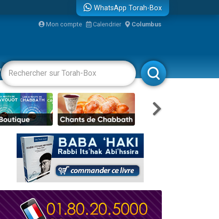
WhatsApp Torah-Box
Mon compte
Calendrier
Columbus
re
vertissements
Livres
Rabbanim
travers le temps