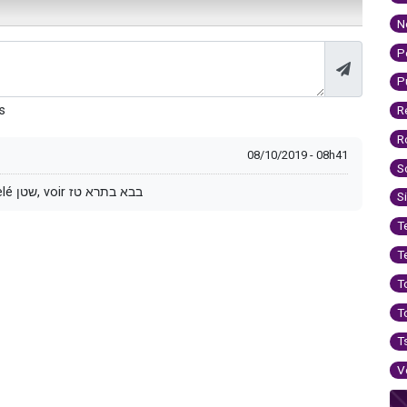
N
P
P
s
R
R
08/10/2019 - 08h41
S
Cher rav il me semble qu'il ya aussi un מלאך appelé שטן, voir בבא בתרא טז
S
T
T
T
T
T
V