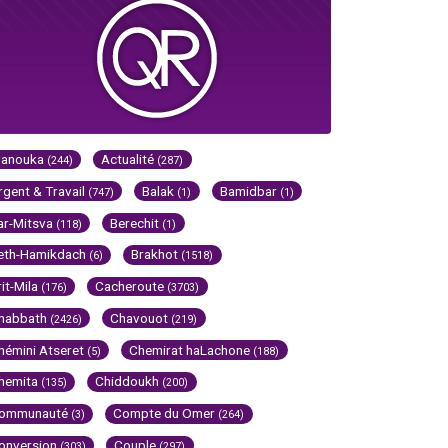
Hanouka
Actualité
(244)
(287)
rgent & Travail
Balak
Bamidbar
(747)
(1)
(1)
ar-Mitsva
Berechit
(118)
(1)
eth-Hamikdach
Brakhot
(6)
(1518)
rit-Mila
Cacheroute
(176)
(3703)
habbath
Chavouot
(2426)
(219)
hémini Atseret
Chemirat haLachone
(5)
(188)
hemita
Chiddoukh
(135)
(200)
ommunauté
Compte du Omer
(3)
(264)
onversion
Couple
(303)
(297)