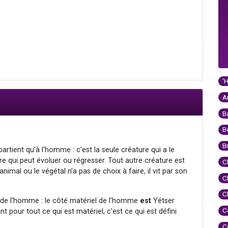
'
A
B
B
B
appartient qu'à l'homme : c'est la seule créature qui a le
ure qui peut évoluer ou régresser. Tout autre créature est
C
animal ou le végétal n'a pas de choix à faire, il vit par son
C
C
e de l'homme : le côté matériel de l'homme
est
Yétser
C
t pour tout ce qui est matériel, c'est ce qui est défini
C