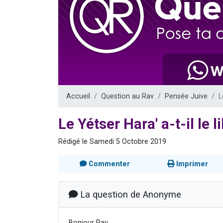
Ariel vient 
Il reste 
Nathaniel vi
6 personn
3 personnes 
Accueil
Question au Rav
Pensée Juive
L
Le Yétser Hara' a-t-il le l
Rédigé le Samedi 5 Octobre 2019
Commenter
Imprimer
La question de Anonyme
Bonjour Rav,