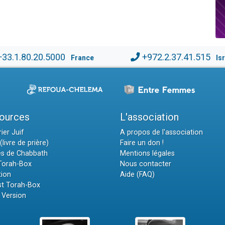
+33.1.80.20.5000
+972.2.37.41.515
France
Is
ources
L'association
ier Juif
A propos de l'association
(livre de prière)
Faire un don !
es de Chabbath
Mentions légales
 Torah-Box
Nous contacter
tion
Aide (FAQ)
t Torah-Box
 Version