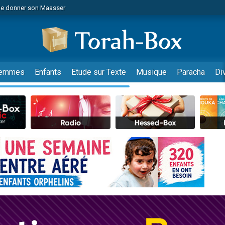
de donner son Maasser
es viennent de faire un don pour 5 jours de vacances aux Orphelins
es viennent de faire un don pour Diane, 80 ans, dans un appartement insalub
viennent de nous rejoindre sur WhatsApp
 viennent de demander une bénédiction
emmes
Enfants
Etude sur Texte
Musique
Paracha
Di
lles musiques dans Torah-Box Music
nnes viennent de faire un don pour Sauvez la jambe de Yohan
49 places pour étudier en groupe sur Zoom
viennent de nous rejoindre sur WhatsApp
viennent de nous rejoindre sur WhatsApp
viennent de nous rejoindre sur WhatsApp
les musiques dans Torah-Box Music
es viennent de faire un don pour Tsédaka : pauvres d'Israel
sion radio : Visions de grandeur n°104 : Le Chabbath et le Birkat Hamazone à 
 viennent de demander une bénédiction