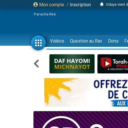
Mon compte
/
Inscription
Odaya vient 
3 personn
Paracha Réé
3 personn
2 personnes 
13 personnes
Vidéos
Question au Rav
Dons
F
12 nouve
30 perso
Il reste 
3 personnes 
2 personnes 
3 personnes 
2 nouvel
8 personn
Nouvelle émis
61 personnes