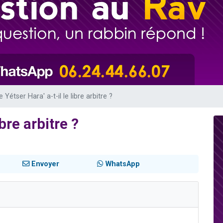
de donner son Maasser
49 places pour étudier en groupe sur Zoom
ent de donner son Maasser
es viennent de faire un don pour 5 enfants déjà orphelins risquent de perdre
viennent de nous rejoindre sur WhatsApp
e Yétser Hara' a-t-il le libre arbitre ?
ibre arbitre ?
Envoyer
WhatsApp