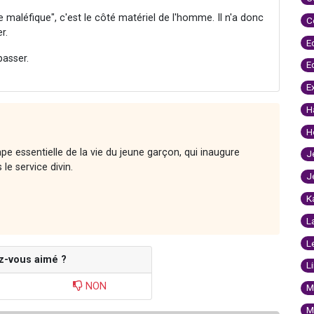
e maléfique", c'est le côté matériel de l'homme. Il n'a donc
C
r.
E
asser.
E
E
H
H
e essentielle de la vie du jeune garçon, qui inaugure
J
le service divin.
J
K
L
L
z-vous aimé ?
L
NON
M
M