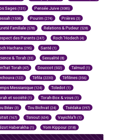
os Sages
Pensée Juive
(131)
(3085)
essah
Pourim
Prières
(1508)
(274)
(3)
ureté Familiale
Relations & Pudeur
(578)
(528)
espect des Parents
Roch 'Hodech
(247)
(4)
och Hachana
Santé
(295)
(1)
cience & Torah
Sexualité
(33)
(8)
im'hat Torah
Souccot
Talmud
(47)
(502)
(1)
echouva
Téfila
Téfilines
(122)
(2230)
(356)
emps Messianique
Toledot
(124)
(1)
orah et société
Torah-Box & vous
(1)
(1)
ou Béav
Tou Bichvat
Tsédaka
(3)
(24)
(397)
sitsit
Tsniout
Vayichla'h
(167)
(634)
(1)
ézot Haberakha
Yom Kippour
(1)
(318)