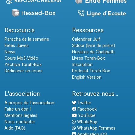
Raccourcis
Ressources
Paracha de la semaine
Calendrier Juif
Fêtes Juives
Sidour (livre de prière)
News
Horaires de Chabbath
Cours Mp3-Vidéo
Livres Torah-Box
Yéchiva Torah-Box
Inscription
Dédicacer un cours
Podcast Torah-Box
English Version
L'association
Retrouvez-nous...
A propos de l'association
Twitter
Faire un don !
Facebook
Mentions légales
YouTube
Nous contacter
WhatsApp
Aide (FAQ)
WhatsApp Femmes
Application iOS