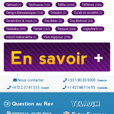
Talmud
Techouva
Téfila
Téfilines
(1)
(122)
(2230)
(356)
Temps Messianique
Toledot
Torah et société
(124)
(1)
(1)
Torah-Box & vous
Tou Béav
Tou Bichvat
(1)
(3)
(24)
Tsédaka
Tsitsit
Tsniout
Vayichla'h
(397)
(167)
(634)
(1)
Vézot Haberakha
Yom Kippour
(1)
(318)
Nous contacter
+33.1.80.20.5000
France
+972.2.37.41.515
+1.437.887.14.93
Israël
Canada