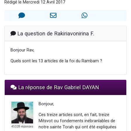
Rédigé le Mercredi 12 Avril 2017
61 personnes viennent de demander une bénédiction
Il reste 49 places pour étudier en groupe sur Zoom
Ariel vient de donner son Maasser
Nathaniel vient de donner son Maasser
La question de Rakiriavonirina F.
4 personnes viennent de nous rejoindre sur WhatsApp
Bonjour Rav,
Quels sont les 13 articles de la foi du Rambam ?
La réponse de Rav Gabriel DAYAN
Bonjour,
Ces treize articles sont, en fait, treize
Mitsvot ou fondements inébranlables de
notre sainte Torah qui ont été expliquées
45328 réponses