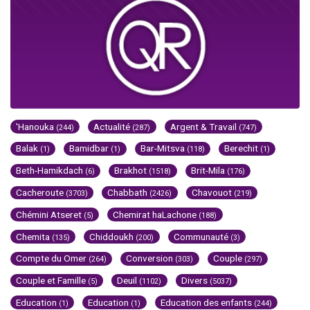
'Hanouka
Actualité
Argent & Travail
(244)
(287)
(747)
Balak
Bamidbar
Bar-Mitsva
Berechit
(1)
(1)
(118)
(1)
Beth-Hamikdach
Brakhot
Brit-Mila
(6)
(1518)
(176)
Cacheroute
Chabbath
Chavouot
(3703)
(2426)
(219)
Chémini Atseret
Chemirat haLachone
(5)
(188)
Chemita
Chiddoukh
Communauté
(135)
(200)
(3)
Compte du Omer
Conversion
Couple
(264)
(303)
(297)
Couple et Famille
Deuil
Divers
(5)
(1102)
(5037)
Education
Education
Education des enfants
(1)
(1)
(244)