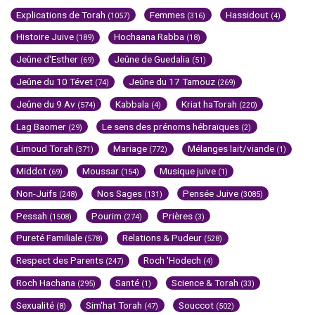
Explications de Torah
Femmes
Hassidout
(1057)
(316)
(4)
Histoire Juive
Hochaana Rabba
(189)
(18)
Jeûne d'Esther
Jeûne de Guedalia
(69)
(51)
Jeûne du 10 Tévet
Jeûne du 17 Tamouz
(74)
(269)
Jeûne du 9 Av
Kabbala
Kriat haTorah
(574)
(4)
(220)
Lag Baomer
Le sens des prénoms hébraïques
(29)
(2)
Limoud Torah
Mariage
Mélanges lait/viande
(371)
(772)
(1)
Middot
Moussar
Musique juive
(69)
(154)
(1)
Non-Juifs
Nos Sages
Pensée Juive
(248)
(131)
(3085)
Pessah
Pourim
Prières
(1508)
(274)
(3)
Pureté Familiale
Relations & Pudeur
(578)
(528)
Respect des Parents
Roch 'Hodech
(247)
(4)
Roch Hachana
Santé
Science & Torah
(295)
(1)
(33)
Sexualité
Sim'hat Torah
Souccot
(8)
(47)
(502)