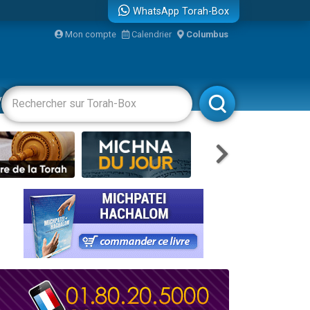
WhatsApp Torah-Box
Mon compte
Calendrier
Columbus
vertissements
Livres
Rabbanim
re
...