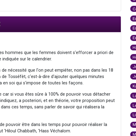
C
E
E
E
E
H
les hommes que les femmes doivent s'efforcer a priori de
H
 indiquée sur le calendrier.
J
s de nécessité que l'on peut empiéter, non pas dans les 18
J
a de Tosséfèt, c'est-à-dire d'ajouter quelques minutes
va en soi qui s'impose de toutes les façons.
K
e car si vous êtes sûre à 100% de pouvoir vous détacher
L
indiquez, a posteriori, et en théorie, votre proposition peut
L
e dans ces temps, sans parler de savoir qui réalisera la
L
e pouvoir être dans les temps pour pouvoir réaliser la
M
out 'Hiloul Chabbath, 'Hass Véchalom.
M