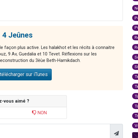
N
P
P
s 4 Jeûnes
R
R
 façon plus active. Les halakhot et les récits à connaitre
z, 9 Av, Guedalia et 10 Tevet. Réflexions sur les
S
 reconstruction du 3èùe Beth-Hamikdach.
S
télécharger sur iTunes
T
T
T
z-vous aimé ?
T
NON
T
V