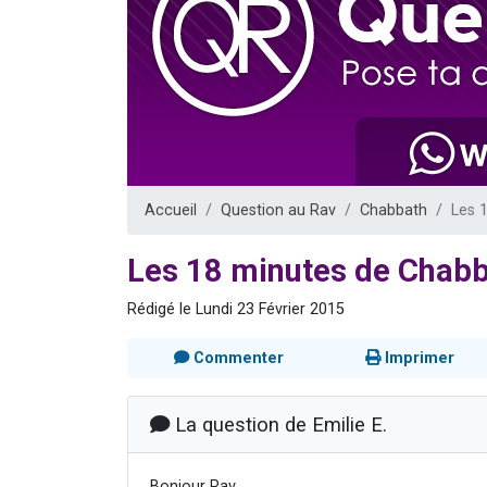
17 personnes
4 personnes 
Il reste 
Eva vient de
Eli vient de 
Accueil
Question au Rav
Chabbath
Les 
Les 18 minutes de Chab
Rédigé le Lundi 23 Février 2015
Commenter
Imprimer
La question de Emilie E.
Bonjour Rav,