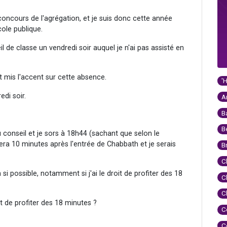
concours de l'agrégation, et je suis donc cette année
ole publique.
l de classe un vendredi soir auquel je n'ai pas assisté en
nt mis l'accent sur cette absence.
'
di soir.
A
B
B
au conseil et je sors à 18h44 (sachant que selon le
era 10 minutes après l'entrée de Chabbath et je serais
B
C
 si possible, notamment si j'ai le droit de profiter des 18
C
C
t de profiter des 18 minutes ?
C
C