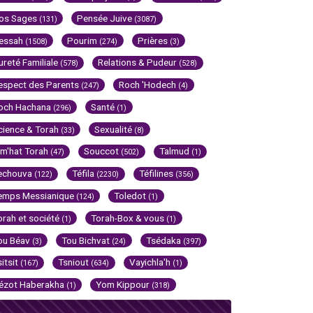
os Sages
Pensée Juive
(131)
(3087)
essah
Pourim
Prières
(1508)
(274)
(3)
ureté Familiale
Relations & Pudeur
(578)
(528)
espect des Parents
Roch 'Hodech
(247)
(4)
och Hachana
Santé
(296)
(1)
cience & Torah
Sexualité
(33)
(8)
im'hat Torah
Souccot
Talmud
(47)
(502)
(1)
echouva
Téfila
Téfilines
(122)
(2230)
(356)
emps Messianique
Toledot
(124)
(1)
orah et société
Torah-Box & vous
(1)
(1)
ou Béav
Tou Bichvat
Tsédaka
(3)
(24)
(397)
sitsit
Tsniout
Vayichla'h
(167)
(634)
(1)
ézot Haberakha
Yom Kippour
(1)
(318)