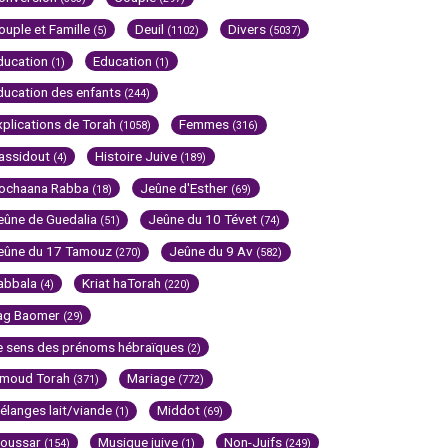
ouple et Famille
Deuil
Divers
(5)
(1102)
(5037)
ducation
Education
(1)
(1)
ducation des enfants
(244)
xplications de Torah
Femmes
(1058)
(316)
assidout
Histoire Juive
(4)
(189)
ochaana Rabba
Jeûne d'Esther
(18)
(69)
eûne de Guedalia
Jeûne du 10 Tévet
(51)
(74)
eûne du 17 Tamouz
Jeûne du 9 Av
(270)
(582)
abbala
Kriat haTorah
(4)
(220)
ag Baomer
(29)
e sens des prénoms hébraïques
(2)
imoud Torah
Mariage
(371)
(772)
élanges lait/viande
Middot
(1)
(69)
oussar
Musique juive
Non-Juifs
(154)
(1)
(249)