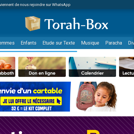
viennent de nous rejoindre sur WhatsApp
r vient de donner son Maasser
nes viennent de faire un don pour Événements Torah-Box
es viennent de faire un don pour Tsédaka : pauvres d'Israel
viennent de nous rejoindre sur WhatsApp
emmes
Enfants
Etude sur Texte
Musique
Paracha
Di
 viennent de demander une bénédiction
es viennent de faire un don pour Diane, 80 ans, dans un appartement insalub
49 places pour étudier en groupe sur Zoom
viennent de nous rejoindre sur WhatsApp
 viennent de demander une bénédiction
49 places pour étudier en groupe sur Zoom
viennent de nous rejoindre sur WhatsApp
viennent de nous rejoindre sur WhatsApp
es viennent de faire un don pour Reloger Rivka, 6 enfants, victime de violences
es viennent de faire un don pour 1 Journée de Vacances Pour les Enfants