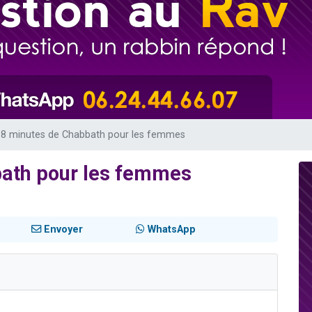
 viennent de demander une bénédiction
viennent de nous rejoindre sur WhatsApp
49 places pour étudier en groupe sur Zoom
 donner son Maasser
donner son Maasser
18 minutes de Chabbath pour les femmes
bath pour les femmes
Envoyer
WhatsApp