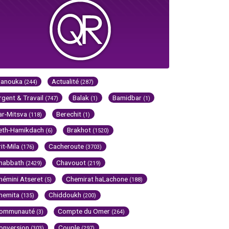
Hanouka
Actualité
(244)
(287)
rgent & Travail
Balak
Bamidbar
(747)
(1)
(1)
ar-Mitsva
Berechit
(118)
(1)
eth-Hamikdach
Brakhot
(6)
(1520)
rit-Mila
Cacheroute
(176)
(3703)
habbath
Chavouot
(2429)
(219)
hémini Atseret
Chemirat haLachone
(5)
(188)
hemita
Chiddoukh
(135)
(200)
ommunauté
Compte du Omer
(3)
(264)
onversion
Couple
(303)
(297)