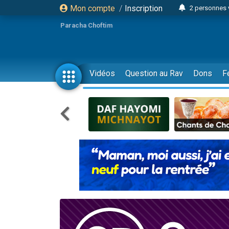
Mon compte
/
Inscription
2 personnes 
Lisbel Esthe
Paracha Choftim
3 person
2 personn
3 personnes 
Vidéos
Question au Rav
Dons
F
11 personnes
3 personn
Il reste 
2 personnes 
29 personnes
Il reste 
2 personnes 
6 personnes 
4 personn
2 personn