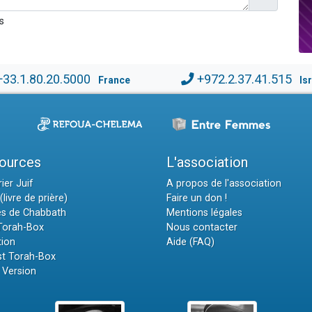
s
+33.1.80.20.5000
+972.2.37.41.515
France
Is
ources
L'association
ier Juif
A propos de l'association
(livre de prière)
Faire un don !
es de Chabbath
Mentions légales
 Torah-Box
Nous contacter
tion
Aide (FAQ)
t Torah-Box
 Version