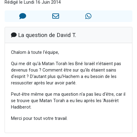
Rédigé le Lundi 16 Juin 2014
Ariel vient de donner son Maasser
Il reste 49 places pour étudier en groupe sur Zoom
Nathaniel vient de donner son Maasser
6 personnes viennent de faire un don pour 5 enfants déjà orphelins risquent de perdre leur maman
La question de David T.
3 personnes viennent de nous rejoindre sur WhatsApp
Chalom à toute l'équipe,
Qui me dit qu'à Matan Torah les Bné Israël n'étaient pas
devenus fous ? Comment être sur qu'ils étaient sains
d'esprit ? D'autant plus qu'Hachem a eu besoin de les
ressusciter après leur avoir parlé.
Peut-être même que ma question n'a pas lieu d'être, car il
se trouve que Matan Torah a eu lieu après les 'Assérèt
Hadiberot.
Merci pour tout votre travail.