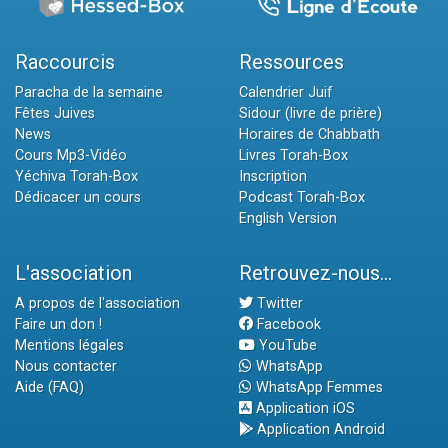
Raccourcis
Ressources
Paracha de la semaine
Calendrier Juif
Fêtes Juives
Sidour (livre de prière)
News
Horaires de Chabbath
Cours Mp3-Vidéo
Livres Torah-Box
Yéchiva Torah-Box
Inscription
Dédicacer un cours
Podcast Torah-Box
English Version
L'association
Retrouvez-nous...
A propos de l'association
Twitter
Faire un don !
Facebook
Mentions légales
YouTube
Nous contacter
WhatsApp
Aide (FAQ)
WhatsApp Femmes
Application iOS
Application Android