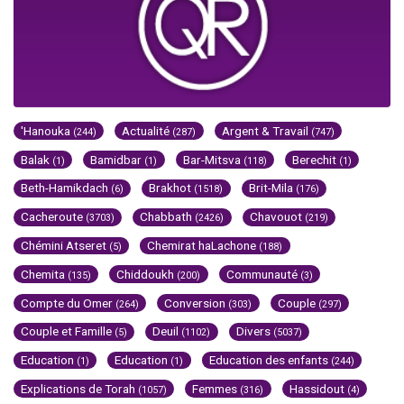
'Hanouka
Actualité
Argent & Travail
(244)
(287)
(747)
Balak
Bamidbar
Bar-Mitsva
Berechit
(1)
(1)
(118)
(1)
Beth-Hamikdach
Brakhot
Brit-Mila
(6)
(1518)
(176)
Cacheroute
Chabbath
Chavouot
(3703)
(2426)
(219)
Chémini Atseret
Chemirat haLachone
(5)
(188)
Chemita
Chiddoukh
Communauté
(135)
(200)
(3)
Compte du Omer
Conversion
Couple
(264)
(303)
(297)
Couple et Famille
Deuil
Divers
(5)
(1102)
(5037)
Education
Education
Education des enfants
(1)
(1)
(244)
Explications de Torah
Femmes
Hassidout
(1057)
(316)
(4)