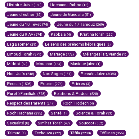
Histoire Juive
Hochaana Rabba
(189)
(18)
Jeûne d'Esther
Jeûne de Guedalia
(69)
(51)
Jeûne du 10 Tévet
Jeûne du 17 Tamouz
(74)
(269)
Jeûne du 9 Av
Kabbala
Kriat haTorah
(574)
(4)
(220)
Lag Baomer
Le sens des prénoms hébraïques
(29)
(2)
Limoud Torah
Mariage
Mélanges lait/viande
(371)
(772)
(1)
Middot
Moussar
Musique juive
(69)
(154)
(1)
Non-Juifs
Nos Sages
Pensée Juive
(248)
(131)
(3085)
Pessah
Pourim
Prières
(1508)
(274)
(3)
Pureté Familiale
Relations & Pudeur
(578)
(528)
Respect des Parents
Roch 'Hodech
(247)
(4)
Roch Hachana
Santé
Science & Torah
(295)
(1)
(33)
Sexualité
Sim'hat Torah
Souccot
(8)
(47)
(502)
Talmud
Techouva
Téfila
Téfilines
(1)
(122)
(2230)
(356)