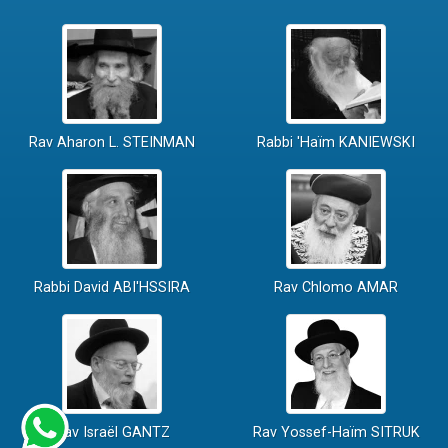
Rav Aharon L. STEINMAN
Rabbi 'Haïm KANIEWSKI
Rabbi David ABI'HSSIRA
Rav Chlomo AMAR
Rav Israël GANTZ
Rav Yossef-Haïm SITRUK