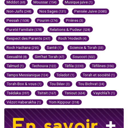
Middot
Moussar
Musique juive
(69)
(154)
(1)
Non-Juifs
Nos Sages
Pensée Juive
(248)
(131)
(3085)
Pessah
Pourim
Prières
(1508)
(274)
(3)
Pureté Familiale
Relations & Pudeur
(578)
(528)
Respect des Parents
Roch 'Hodech
(247)
(4)
Roch Hachana
Santé
Science & Torah
(295)
(1)
(33)
Sexualité
Sim'hat Torah
Souccot
(8)
(47)
(502)
Talmud
Techouva
Téfila
Téfilines
(1)
(122)
(2230)
(356)
Temps Messianique
Toledot
Torah et société
(124)
(1)
(1)
Torah-Box & vous
Tou Béav
Tou Bichvat
(1)
(3)
(24)
Tsédaka
Tsitsit
Tsniout
Vayichla'h
(397)
(167)
(634)
(1)
Vézot Haberakha
Yom Kippour
(1)
(318)