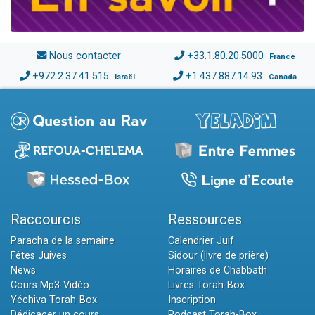
Nous contacter
+33.1.80.20.5000
France
+972.2.37.41.515
+1.437.887.14.93
Israël
Canada
Raccourcis
Ressources
Paracha de la semaine
Calendrier Juif
Fêtes Juives
Sidour (livre de prière)
News
Horaires de Chabbath
Cours Mp3-Vidéo
Livres Torah-Box
Yéchiva Torah-Box
Inscription
Dédicacer un cours
Podcast Torah-Box