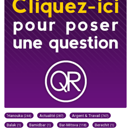
'Hanouka
Actualité
Argent & Travail
(244)
(287)
(747)
Balak
Bamidbar
Bar-Mitsva
Berechit
(1)
(1)
(118)
(1)