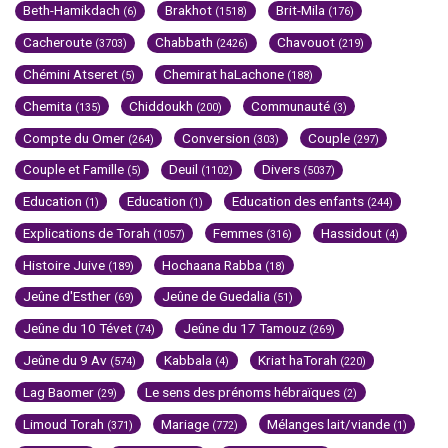
Beth-Hamikdach
Brakhot
Brit-Mila
(6)
(1518)
(176)
Cacheroute
Chabbath
Chavouot
(3703)
(2426)
(219)
Chémini Atseret
Chemirat haLachone
(5)
(188)
Chemita
Chiddoukh
Communauté
(135)
(200)
(3)
Compte du Omer
Conversion
Couple
(264)
(303)
(297)
Couple et Famille
Deuil
Divers
(5)
(1102)
(5037)
Education
Education
Education des enfants
(1)
(1)
(244)
Explications de Torah
Femmes
Hassidout
(1057)
(316)
(4)
Histoire Juive
Hochaana Rabba
(189)
(18)
Jeûne d'Esther
Jeûne de Guedalia
(69)
(51)
Jeûne du 10 Tévet
Jeûne du 17 Tamouz
(74)
(269)
Jeûne du 9 Av
Kabbala
Kriat haTorah
(574)
(4)
(220)
Lag Baomer
Le sens des prénoms hébraïques
(29)
(2)
Limoud Torah
Mariage
Mélanges lait/viande
(371)
(772)
(1)