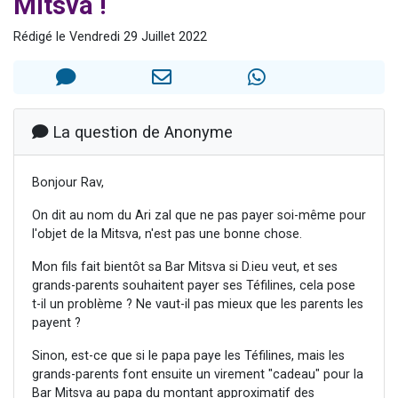
Mitsva !
61 personnes viennent de demander une bénédiction
Rédigé le Vendredi 29 Juillet 2022
Il reste 49 places pour étudier en groupe sur Zoom
Ariel vient de donner son Maasser
Nathaniel vient de donner son Maasser
4 personnes viennent de nous rejoindre sur WhatsApp
La question de Anonyme
Bonjour Rav,
On dit au nom du Ari zal que ne pas payer soi-même pour
l'objet de la Mitsva, n'est pas une bonne chose.
Mon fils fait bientôt sa Bar Mitsva si D.ieu veut, et ses
grands-parents souhaitent payer ses Téfilines, cela pose
t-il un problème ? Ne vaut-il pas mieux que les parents les
payent ?
Sinon, est-ce que si le papa paye les Téfilines, mais les
grands-parents font ensuite un virement "cadeau" pour la
Bar Mitsva au papa du montant approximatif des