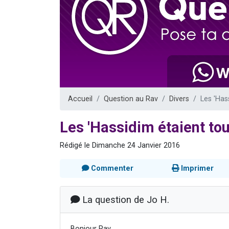
13 personnes
30 perso
Il reste 
12 nouve
29 personnes
Accueil
Question au Rav
Divers
Les 'Has
Les 'Hassidim étaient t
Rédigé le Dimanche 24 Janvier 2016
Commenter
Imprimer
La question de Jo H.
Bonjour Rav,