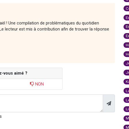
C
E
raël ! Une compilation de problématiques du quotidien
E
e lecteur est mis à contribution afin de trouver la réponse
E
H
H
J
J
z-vous aimé ?
K
NON
L
L
L
s
M
M