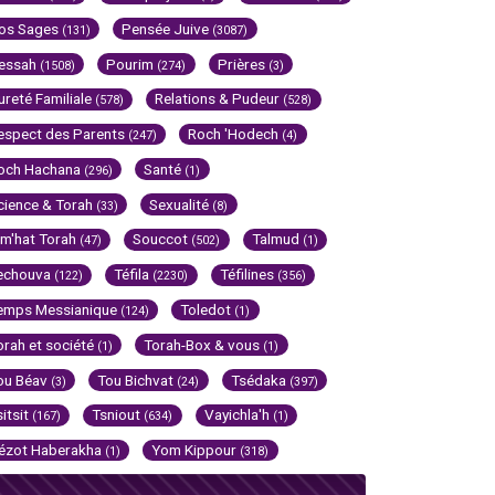
os Sages
Pensée Juive
(131)
(3087)
essah
Pourim
Prières
(1508)
(274)
(3)
ureté Familiale
Relations & Pudeur
(578)
(528)
espect des Parents
Roch 'Hodech
(247)
(4)
och Hachana
Santé
(296)
(1)
cience & Torah
Sexualité
(33)
(8)
im'hat Torah
Souccot
Talmud
(47)
(502)
(1)
echouva
Téfila
Téfilines
(122)
(2230)
(356)
emps Messianique
Toledot
(124)
(1)
orah et société
Torah-Box & vous
(1)
(1)
ou Béav
Tou Bichvat
Tsédaka
(3)
(24)
(397)
sitsit
Tsniout
Vayichla'h
(167)
(634)
(1)
ézot Haberakha
Yom Kippour
(1)
(318)