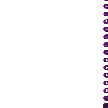
N
P
P
R
R
S
S
T
T
T
T
T
V