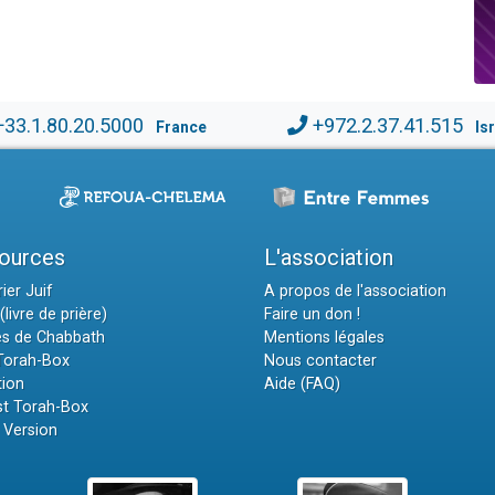
+33.1.80.20.5000
+972.2.37.41.515
France
Is
ources
L'association
ier Juif
A propos de l'association
(livre de prière)
Faire un don !
es de Chabbath
Mentions légales
 Torah-Box
Nous contacter
tion
Aide (FAQ)
t Torah-Box
 Version