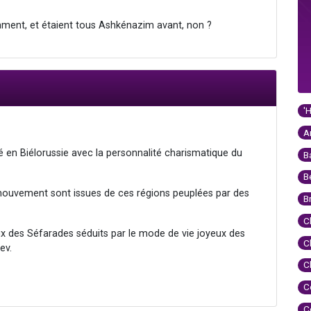
mment, et étaient tous Ashkénazim avant, non ?
'
A
 en Biélorussie avec la personnalité charismatique du
B
B
 mouvement sont issues de ces régions peuplées par des
B
C
x des Séfarades séduits par le mode de vie joyeux des
C
ev.
C
C
C