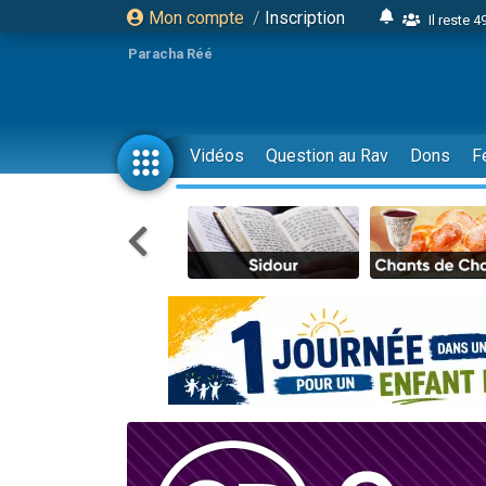
Mon compte
/
Inscription
Il reste 
16 person
Paracha Réé
2 personnes 
6 personnes 
4 personn
Vidéos
Question au Rav
Dons
F
2 personn
17 personnes
4 personnes 
Il reste 
Eva vient de
4 personnes 
3 personnes 
Odaya vient 
3 personn
2 personnes 