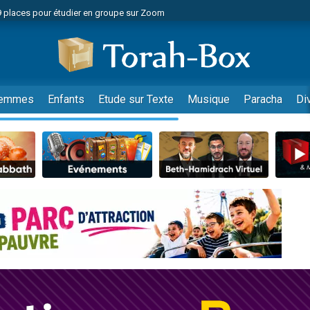
49 places pour étudier en groupe sur Zoom
nes viennent de faire un don pour Diane, 80 ans, dans un appartement insalu
viennent de nous rejoindre sur WhatsApp
viennent de nous rejoindre sur WhatsApp
es viennent de faire un don pour Reloger Rivka, 6 enfants, victime de violences
emmes
Enfants
Etude sur Texte
Musique
Paracha
Di
es viennent de faire un don pour 1 Journée de Vacances Pour les Enfants
 viennent de demander une bénédiction
viennent de nous rejoindre sur WhatsApp
49 places pour étudier en groupe sur Zoom
 donner son Maasser
viennent de nous rejoindre sur WhatsApp
viennent de nous rejoindre sur WhatsApp
de donner son Maasser
es viennent de faire un don pour 5 jours de vacances aux Orphelins
viennent de nous rejoindre sur WhatsApp