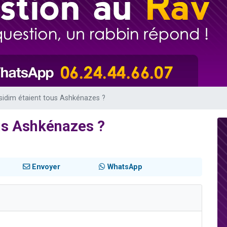
 viennent de demander une bénédiction
nnes viennent de faire un don pour Sauvez la jambe de Yohan
49 places pour étudier en groupe sur Zoom
lles musiques dans Torah-Box Music
 viennent de demander une bénédiction
sidim étaient tous Ashkénazes ?
ous Ashkénazes ?
Envoyer
WhatsApp