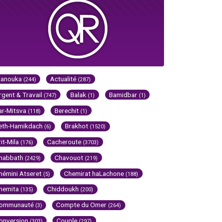
Hanouka
Actualité
(244)
(287)
rgent & Travail
Balak
Bamidbar
(747)
(1)
(1)
ar-Mitsva
Berechit
(118)
(1)
eth-Hamikdach
Brakhot
(6)
(1520)
rit-Mila
Cacheroute
(176)
(3703)
habbath
Chavouot
(2429)
(219)
hémini Atseret
Chemirat haLachone
(5)
(188)
hemita
Chiddoukh
(135)
(200)
ommunauté
Compte du Omer
(3)
(264)
onversion
Couple
(303)
(297)