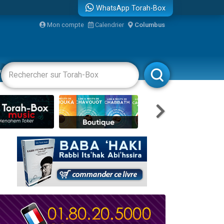
WhatsApp Torah-Box
bre
Mon compte
Calendrier
Columbus
...
vertissements
Livres
Rabbanim