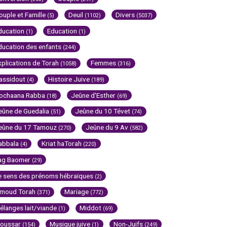
ouple et Famille
Deuil
Divers
(5)
(1102)
(5037)
ducation
Education
(1)
(1)
ducation des enfants
(244)
xplications de Torah
Femmes
(1058)
(316)
assidout
Histoire Juive
(4)
(189)
ochaana Rabba
Jeûne d'Esther
(18)
(69)
eûne de Guedalia
Jeûne du 10 Tévet
(51)
(74)
eûne du 17 Tamouz
Jeûne du 9 Av
(270)
(582)
abbala
Kriat haTorah
(4)
(220)
ag Baomer
(29)
e sens des prénoms hébraïques
(2)
imoud Torah
Mariage
(371)
(772)
élanges lait/viande
Middot
(1)
(69)
oussar
Musique juive
Non-Juifs
(154)
(1)
(249)