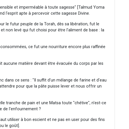
nsensible et imperméable à toute sagesse" [Talmud Yoma
rend l'esprit apte à percevoir cette sagesse Divine.
r le futur peuple de la Torah, dès sa libération, fut le
et non levé qui fut choisi pour être l'aliment de base : la
nt consommées, ce fut une nourriture encore plus raffinée
nait aucune matière devant être évacuée du corps par les
ans ce sens : "Il suffit d'un mélange de farine et d'eau
attendre pour que la pâte puisse lever et nous offrir un
elle tranche de pain et une Matsa toute "chétive", n'est-ce
ge de l'enfournement ?
aut utiliser à bon escient et ne pas en user pour des fins
ou le goût].