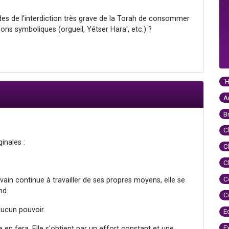
es de l'interdiction très grave de la Torah de consommer
ns symboliques (orgueil, Yétser Hara', etc.) ?
'
A
B
C
inales :
C
C
C
vain continue à travailler de ses propres moyens, elle se
nd.
C
aucun pouvoir.
E
E
en fera. Elle s'obtient par un effort constant et une