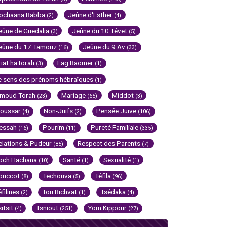
ochaana Rabba
Jeûne d'Esther
(2)
(4)
eûne de Guedalia
Jeûne du 10 Tévet
(3)
(5)
eûne du 17 Tamouz
Jeûne du 9 Av
(16)
(33)
riat haTorah
Lag Baomer
(3)
(1)
e sens des prénoms hébraïques
(1)
imoud Torah
Mariage
Middot
(23)
(65)
(3)
oussar
Non-Juifs
Pensée Juive
(4)
(2)
(106)
essah
Pourim
Pureté Familiale
(16)
(11)
(335)
elations & Pudeur
Respect des Parents
(85)
(7)
och Hachana
Santé
Sexualité
(10)
(1)
(1)
ouccot
Techouva
Téfila
(8)
(5)
(96)
éfilines
Tou Bichvat
Tsédaka
(2)
(1)
(4)
sitsit
Tsniout
Yom Kippour
(4)
(251)
(27)