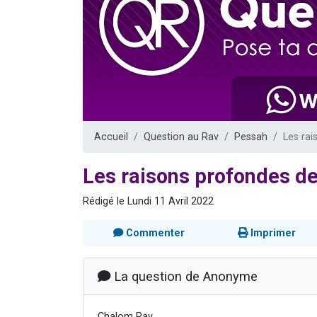
Il reste 
12 nouve
3 personnes 
2 personnes 
2 personnes 
Accueil
Question au Rav
Pessah
Les rai
Les raisons profondes de 
Rédigé le Lundi 11 Avril 2022
Commenter
Imprimer
La question de Anonyme
Chalom Rav,