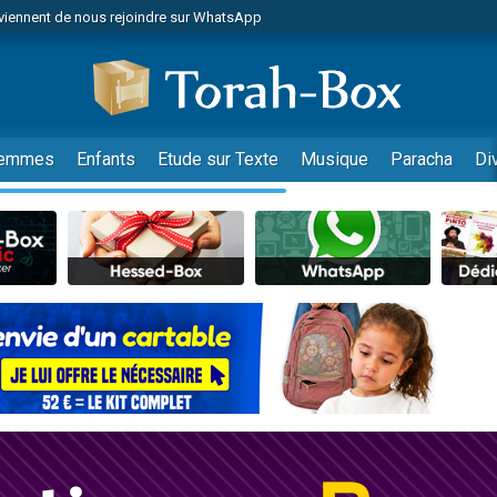
viennent de nous rejoindre sur WhatsApp
es viennent de faire un don pour Reloger Rivka, 6 enfants, victime de violences
es viennent de faire un don pour 1 Journée de Vacances Pour les Enfants
 viennent de demander une bénédiction
viennent de nous rejoindre sur WhatsApp
emmes
Enfants
Etude sur Texte
Musique
Paracha
Di
49 places pour étudier en groupe sur Zoom
nes viennent de faire un don pour Diane, 80 ans, dans un appartement insalu
 donner son Maasser
viennent de nous rejoindre sur WhatsApp
viennent de nous rejoindre sur WhatsApp
es viennent de faire un don pour 5 jours de vacances aux Orphelins
de donner son Maasser
 viennent de demander une bénédiction
viennent de nous rejoindre sur WhatsApp
nnes viennent de faire un don pour Sauvez la jambe de Yohan