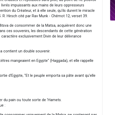
c livrés impuissants aux mains de leurs oppresseurs
ntion du Créateur, et à elle seule, qu'ils durent le miracle
. R. Hirsch cité par Rav Munk - Chémot 12, verset 39.
Mitsva de consommer de la Matsa, acquièrent donc une
ans ces souvenirs, les descendants de cette génération
 caractère exclusivement Divin de leur délivrance
sa contient un double souvenir.
ncêtres mangeaient en Egypte" (Haggada), et elle rappelle
rtie d'Egypte, "Et le peuple emporta sa pâte avant qu'elle
er du pain ou toute sorte de 'Hamets.
ue :
 de consommer uniquement de la Matsa, ne contenant pas