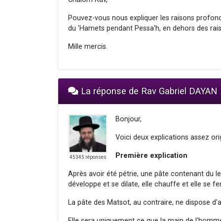
Pouvez-vous nous expliquer les raisons profond
du 'Hamets pendant Pessa'h, en dehors des raiso
Mille mercis.
La réponse de Rav Gabriel DAYAN
Bonjour,
Voici deux explications assez orig
Première explication
45345 réponses
Après avoir été pétrie, une pâte contenant du le
développe et se dilate, elle chauffe et elle se fe
La pâte des Matsot, au contraire, ne dispose d'
Elle sera uniquement ce que la main de l'homme 