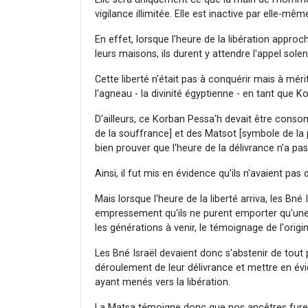
vigilance illimitée. Elle est inactive par elle-mêm
En effet, lorsque l'heure de la libération approc
leurs maisons, ils durent y attendre l'appel solenn
Cette liberté n'était pas à conquérir mais à mér
l'agneau - la divinité égyptienne - en tant que K
D'ailleurs, ce Korban Pessa'h devait être con
de la souffrance] et des Matsot [symbole de la 
bien prouver que l'heure de la délivrance n'a p
Ainsi, il fut mis en évidence qu'ils n'avaient pas
Mais lorsque l'heure de la liberté arriva, les Bné
empressement qu'ils ne purent emporter qu'une
les générations à venir, le témoignage de l'origi
Les Bné Israël devaient donc s'abstenir de tout 
déroulement de leur délivrance et mettre en évid
ayant menés vers la libération.
La Matsa témoigne donc que nos ancêtres furent