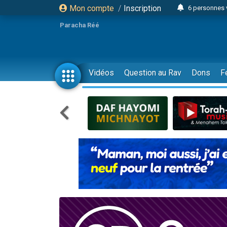
Mon compte
/
Inscription
6 personnes 
4 personn
Paracha Réé
2 personn
17 personnes
4 personnes 
Vidéos
Question au Rav
Dons
F
Il reste 
23 person
Eva vient de
4 personnes 
3 personnes 
3 personn
Odaya vient 
13 personnes
2 personnes 
30 perso