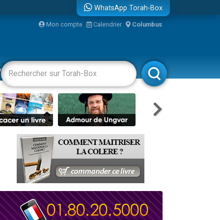
WhatsApp Torah-Box
...
Mon compte
Calendrier
Columbus
vertissements
Livres
Rabbanim
bre