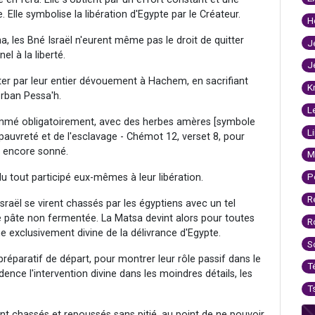
e. Elle symbolise la libération d'Egypte par le Créateur.
H
ha, les Bné Israël n'eurent même pas le droit de quitter
J
el à la liberté.
J
iter par leur entier dévouement à Hachem, en sacrifiant
K
orban Pessa'h.
L
sommé obligatoirement, avec des herbes amères [symbole
L
pauvreté et de l'esclavage - Chémot 12, verset 8, pour
as encore sonné.
M
P
 du tout participé eux-mêmes à leur libération.
R
 Israël se virent chassés par les égyptiens avec un tel
 pâte non fermentée. La Matsa devint alors pour toutes
R
ne exclusivement divine de la délivrance d'Egypte.
S
préparatif de départ, pour montrer leur rôle passif dans le
T
ence l'intervention divine dans les moindres détails, les
T
 chassés et repoussés sans pitié, au point de ne pouvoir