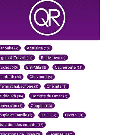
Hanouka
Actualité
(7)
(10)
rgent & Travail
Bar-Mitsva
(14)
(2)
rakhot
Brit-Mila
Cacheroute
(40)
(5)
(21)
habbath
Chavouot
(86)
(9)
hemirat haLachone
Chemita
(3)
(3)
hiddoukh
Compte du Omer
(36)
(7)
onversion
Couple
(4)
(103)
ouple et Famille
Deuil
Divers
(1)
(37)
(81)
ducation des enfants
(12)
xplications de Torah
Femmes
(3)
(290)