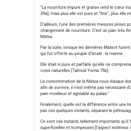
"La nourriture impure et grasse rend le cœur i
39a], mais plus elle est pure et "fine", plus elle 
D'ailleurs, l'une des premières mesures prises pou
changement de nourriture. C'est un pain très fin 
Matsa.
Par la suite, lorsque les dernières Matsot fure
qui fut offerte au peuple d'Israël : la manne.
Elle était si pure et parfaite qu'elle ne compre
voies naturelles [Talmud Yoma 75b].
La consommation de la Matsa nous éduque donc d
afin de survivre, il n'est même pas nécessaire d'
pain moelleux et agréable au palais."
Finalement, quelle est la différence entre une b
pas ces quelques instants, séparant le pétrissa
Ce sont ces instants tellement importants qu'il f
superficielles et trompeuses [l'aspect extérieur 