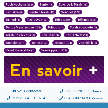
Roch Hachana
Santé
Science & Torah
(296)
(1)
(33)
Sexualité
Sim'hat Torah
Souccot
(8)
(47)
(502)
Talmud
Techouva
Téfila
Téfilines
(1)
(122)
(2230)
(356)
Temps Messianique
Toledot
Torah et société
(124)
(1)
(1)
Torah-Box & vous
Tou Béav
Tou Bichvat
(1)
(3)
(24)
Tsédaka
Tsitsit
Tsniout
Vayichla'h
(397)
(167)
(634)
(1)
Vézot Haberakha
Yom Kippour
(1)
(318)
Nous contacter
+33.1.80.20.5000
France
+972.2.37.41.515
+1.437.887.14.93
Israël
Canada