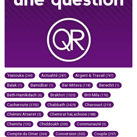
'Hanouka
Actualité
Argent & Travail
(244)
(287)
(747)
Balak
Bamidbar
Bar-Mitsva
Berechit
(1)
(1)
(118)
(1)
Beth-Hamikdach
Brakhot
Brit-Mila
(6)
(1520)
(176)
Cacheroute
Chabbath
Chavouot
(3703)
(2429)
(219)
Chémini Atseret
Chemirat haLachone
(5)
(188)
Chemita
Chiddoukh
Communauté
(135)
(200)
(3)
Compte du Omer
Conversion
Couple
(264)
(303)
(297)