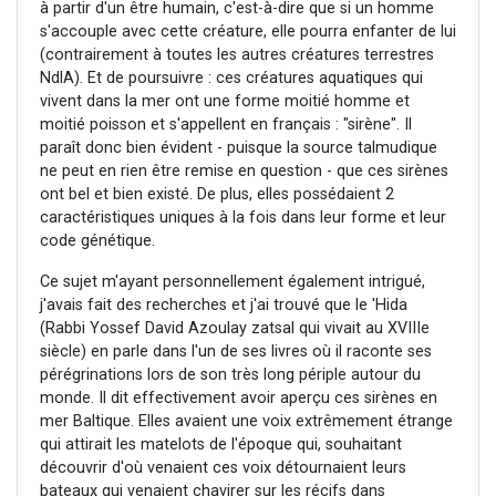
à partir d'un être humain, c'est-à-dire que si un homme
s'accouple avec cette créature, elle pourra enfanter de lui
(contrairement à toutes les autres créatures terrestres
NdlA). Et de poursuivre : ces créatures aquatiques qui
vivent dans la mer ont une forme moitié homme et
moitié poisson et s'appellent en français : "sirène". Il
paraît donc bien évident - puisque la source talmudique
ne peut en rien être remise en question - que ces sirènes
ont bel et bien existé. De plus, elles possédaient 2
caractéristiques uniques à la fois dans leur forme et leur
code génétique.
Ce sujet m'ayant personnellement également intrigué,
j'avais fait des recherches et j'ai trouvé que le 'Hida
(Rabbi Yossef David Azoulay zatsal qui vivait au XVIIIe
siècle) en parle dans l'un de ses livres où il raconte ses
pérégrinations lors de son très long périple autour du
monde. Il dit effectivement avoir aperçu ces sirènes en
mer Baltique. Elles avaient une voix extrêmement étrange
qui attirait les matelots de l'époque qui, souhaitant
découvrir d'où venaient ces voix détournaient leurs
bateaux qui venaient chavirer sur les récifs dans