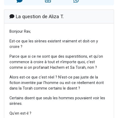
13 personnes viennent de demander une bénédiction
30 personnes viennent de faire un don pour Sauvez la jambe de Yohan
La question de Aliza T.
Il reste 49 places pour étudier en groupe sur Zoom
12 nouvelles musiques dans Torah-Box Music
Bonjour Rav,
29 personnes viennent de demander une bénédiction
Est-ce que les sirènes existent vraiment et doit-on y
croire ?
Parce que si ce ne sont que des superstitions, et qu'on
commence à croire à tout et n'importe quoi, c'est
comme si on profanait Hachem et Sa Torah, non ?
Alors est-ce que c'est réel ? N'est-ce pas juste de la
fiction inventée par l'homme ou est-ce réellement écrit
dans la Torah comme certains le disent ?
Certains disent que seuls les hommes pouvaient voir les
sirènes.
Qu'en est-il ?