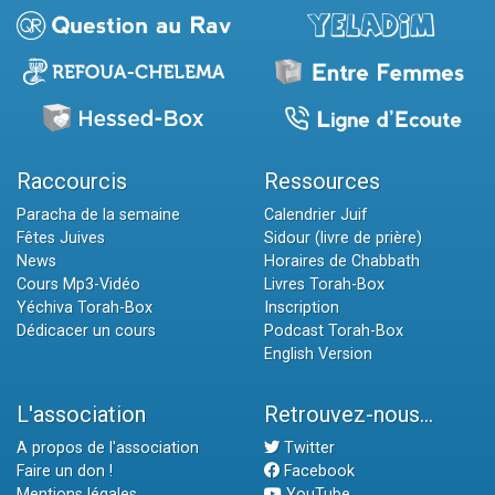
Raccourcis
Ressources
Paracha de la semaine
Calendrier Juif
Fêtes Juives
Sidour (livre de prière)
News
Horaires de Chabbath
Cours Mp3-Vidéo
Livres Torah-Box
Yéchiva Torah-Box
Inscription
Dédicacer un cours
Podcast Torah-Box
English Version
L'association
Retrouvez-nous...
A propos de l'association
Twitter
Faire un don !
Facebook
Mentions légales
YouTube