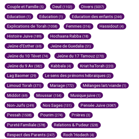
Couple et Famille
Deuil
Divers
(5)
(1102)
(5037)
Education
Education
Education des enfants
(1)
(1)
(244)
Explications de Torah
Femmes
Hassidout
(1058)
(316)
(4)
Histoire Juive
Hochaana Rabba
(189)
(18)
Jeûne d'Esther
Jeûne de Guedalia
(69)
(51)
Jeûne du 10 Tévet
Jeûne du 17 Tamouz
(74)
(270)
Jeûne du 9 Av
Kabbala
Kriat haTorah
(582)
(4)
(220)
Lag Baomer
Le sens des prénoms hébraïques
(29)
(2)
Limoud Torah
Mariage
Mélanges lait/viande
(371)
(772)
(1)
Middot
Moussar
Musique juive
(69)
(154)
(1)
Non-Juifs
Nos Sages
Pensée Juive
(249)
(131)
(3087)
Pessah
Pourim
Prières
(1508)
(274)
(3)
Pureté Familiale
Relations & Pudeur
(578)
(528)
Respect des Parents
Roch 'Hodech
(247)
(4)