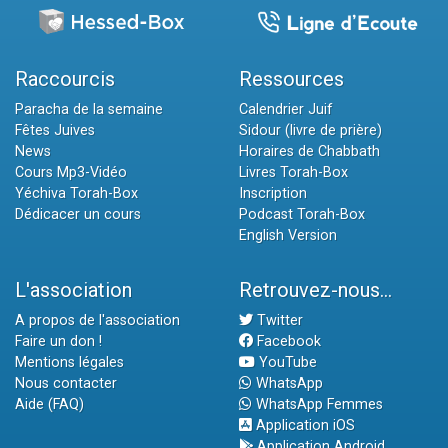
Raccourcis
Ressources
Paracha de la semaine
Calendrier Juif
Fêtes Juives
Sidour (livre de prière)
News
Horaires de Chabbath
Cours Mp3-Vidéo
Livres Torah-Box
Yéchiva Torah-Box
Inscription
Dédicacer un cours
Podcast Torah-Box
English Version
L'association
Retrouvez-nous...
A propos de l'association
Twitter
Faire un don !
Facebook
Mentions légales
YouTube
Nous contacter
WhatsApp
Aide (FAQ)
WhatsApp Femmes
Application iOS
Application Android