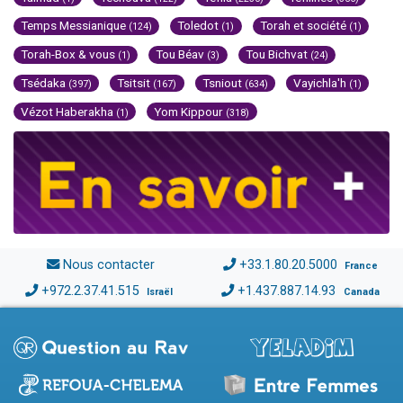
Temps Messianique
Toledot
Torah et société
(124)
(1)
(1)
Torah-Box & vous
Tou Béav
Tou Bichvat
(1)
(3)
(24)
Tsédaka
Tsitsit
Tsniout
Vayichla'h
(397)
(167)
(634)
(1)
Vézot Haberakha
Yom Kippour
(1)
(318)
Nous contacter
+33.1.80.20.5000
France
+972.2.37.41.515
+1.437.887.14.93
Israël
Canada