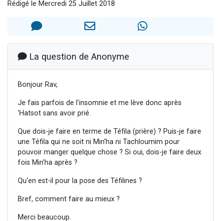
Rédigé le Mercredi 25 Juillet 2018
11 personnes viennent de demander une bénédiction
Il reste 49 places pour étudier en groupe sur Zoom
3 personnes viennent de faire un don pour Diane, 80 ans, dans un appartement insalubre
2 personnes viennent de nous rejoindre sur WhatsApp
La question de Anonyme
2 personnes viennent de faire un don pour Tsédaka : pauvres d'Israel
Bonjour Rav,
Je fais parfois de l'insomnie et me lève donc après
'Hatsot sans avoir prié.
Que dois-je faire en terme de Téfila (prière) ? Puis-je faire
une Téfila qui ne soit ni Min'ha ni Tachloumim pour
pouvoir manger quelque chose ? Si oui, dois-je faire deux
fois Min'ha après ?
Qu'en est-il pour la pose des Téfilines ?
Bref, comment faire au mieux ?
Merci beaucoup.