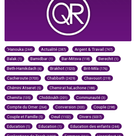
'Hanouka
Actualité
Argent & Travail
(244)
(287)
(747)
Balak
Bamidbar
Bar-Mitsva
Berechit
(1)
(1)
(118)
(1)
Beth-Hamikdach
Brakhot
Brit-Mila
(6)
(1520)
(176)
Cacheroute
Chabbath
Chavouot
(3703)
(2429)
(219)
Chémini Atseret
Chemirat haLachone
(5)
(188)
Chemita
Chiddoukh
Communauté
(135)
(201)
(3)
Compte du Omer
Conversion
Couple
(264)
(303)
(298)
Couple et Famille
Deuil
Divers
(5)
(1102)
(5037)
Education
Education
Education des enfants
(1)
(1)
(244)
Explications de Torah
Femmes
Hassidout