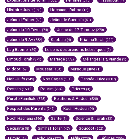
(1058)
(316)
(4)
Histoire Juive
Hochaana Rabba
(189)
(18)
Jeûne d'Esther
Jeûne de Guedalia
(69)
(51)
Jeûne du 10 Tévet
Jeûne du 17 Tamouz
(74)
(270)
Jeûne du 9 Av
Kabbala
Kriat haTorah
(582)
(4)
(220)
Lag Baomer
Le sens des prénoms hébraïques
(29)
(2)
Limoud Torah
Mariage
Mélanges lait/viande
(371)
(772)
(1)
Middot
Moussar
Musique juive
(69)
(154)
(1)
Non-Juifs
Nos Sages
Pensée Juive
(249)
(131)
(3087)
Pessah
Pourim
Prières
(1508)
(274)
(3)
Pureté Familiale
Relations & Pudeur
(578)
(528)
Respect des Parents
Roch 'Hodech
(247)
(4)
Roch Hachana
Santé
Science & Torah
(296)
(1)
(33)
Sexualité
Sim'hat Torah
Souccot
(8)
(47)
(502)
Talmud
Techouva
Téfila
Téfilines
(1)
(122)
(2230)
(356)