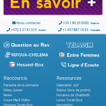
Nous contacter
+33.1.80.20.5000
France
+972.2.37.41.515
+1.437.887.14.93
Israël
Canada
Raccourcis
Ressources
Paracha de la semaine
Calendrier Juif
Fêtes Juives
Sidour (livre de prière)
News
Horaires de Chabbath
Cours Mp3-Vidéo
Livres Torah-Box
Yéchiva Torah-Box
Inscription