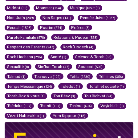
Middot
Moussar
Musique juive
(69)
(154)
(1)
Non-Juifs
Nos Sages
Pensée Juive
(249)
(131)
(3087)
Pessah
Pourim
Prières
(1508)
(274)
(3)
Pureté Familiale
Relations & Pudeur
(578)
(528)
Respect des Parents
Roch 'Hodech
(247)
(4)
Roch Hachana
Santé
Science & Torah
(296)
(1)
(33)
Sexualité
Sim'hat Torah
Souccot
(8)
(47)
(502)
Talmud
Techouva
Téfila
Téfilines
(1)
(122)
(2230)
(356)
Temps Messianique
Toledot
Torah et société
(124)
(1)
(1)
Torah-Box & vous
Tou Béav
Tou Bichvat
(1)
(3)
(24)
Tsédaka
Tsitsit
Tsniout
Vayichla'h
(397)
(167)
(634)
(1)
Vézot Haberakha
Yom Kippour
(1)
(318)