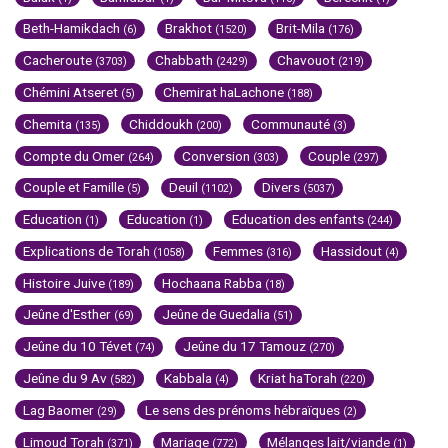
Beth-Hamikdach
Brakhot
Brit-Mila
(6)
(1520)
(176)
Cacheroute
Chabbath
Chavouot
(3703)
(2429)
(219)
Chémini Atseret
Chemirat haLachone
(5)
(188)
Chemita
Chiddoukh
Communauté
(135)
(200)
(3)
Compte du Omer
Conversion
Couple
(264)
(303)
(297)
Couple et Famille
Deuil
Divers
(5)
(1102)
(5037)
Education
Education
Education des enfants
(1)
(1)
(244)
Explications de Torah
Femmes
Hassidout
(1058)
(316)
(4)
Histoire Juive
Hochaana Rabba
(189)
(18)
Jeûne d'Esther
Jeûne de Guedalia
(69)
(51)
Jeûne du 10 Tévet
Jeûne du 17 Tamouz
(74)
(270)
Jeûne du 9 Av
Kabbala
Kriat haTorah
(582)
(4)
(220)
Lag Baomer
Le sens des prénoms hébraïques
(29)
(2)
Limoud Torah
Mariage
Mélanges lait/viande
(371)
(772)
(1)