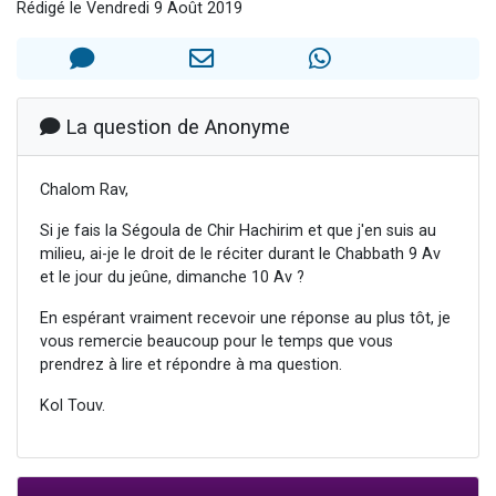
Rédigé le Vendredi 9 Août 2019
2 personnes viennent de nous rejoindre sur WhatsApp
2 nouvelles musiques dans Torah-Box Music
3 personnes viennent de nous rejoindre sur WhatsApp
8 personnes viennent de faire un don pour Tsédaka : pauvres d'Israel
La question de Anonyme
2 personnes viennent de faire un don pour 1 Journée de Vacances Pour les Enfants
Chalom Rav,
Si je fais la Ségoula de Chir Hachirim et que j'en suis au
milieu, ai-je le droit de le réciter durant le Chabbath 9 Av
et le jour du jeûne, dimanche 10 Av ?
En espérant vraiment recevoir une réponse au plus tôt, je
vous remercie beaucoup pour le temps que vous
prendrez à lire et répondre à ma question.
Kol Touv.