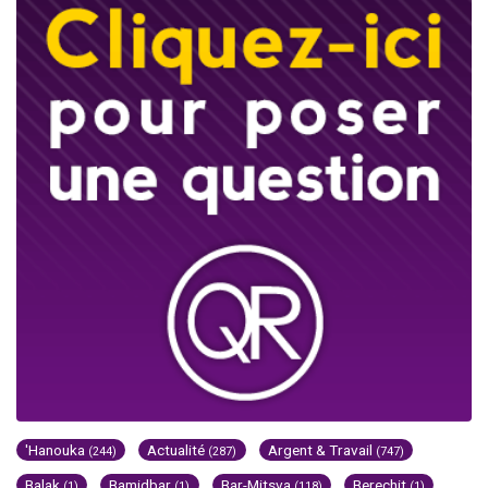
'Hanouka
Actualité
Argent & Travail
(244)
(287)
(747)
Balak
Bamidbar
Bar-Mitsva
Berechit
(1)
(1)
(118)
(1)