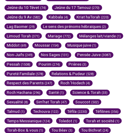
Jeûne du 10 Tévet
Jeûne du 17 Tamouz
(74)
(270)
Jeûne du 9 Av
Kabbala
Kriat haTorah
(582)
(4)
(220)
Lag Baomer
Le sens des prénoms hébraïques
(29)
(2)
Limoud Torah
Mariage
Mélanges lait/viande
(371)
(772)
(1)
Middot
Moussar
Musique juive
(69)
(154)
(1)
Non-Juifs
Nos Sages
Pensée Juive
(249)
(131)
(3087)
Pessah
Pourim
Prières
(1508)
(274)
(3)
Pureté Familiale
Relations & Pudeur
(578)
(528)
Respect des Parents
Roch 'Hodech
(247)
(4)
Roch Hachana
Santé
Science & Torah
(296)
(1)
(33)
Sexualité
Sim'hat Torah
Souccot
(8)
(47)
(502)
Talmud
Techouva
Téfila
Téfilines
(1)
(122)
(2230)
(356)
Temps Messianique
Toledot
Torah et société
(124)
(1)
(1)
Torah-Box & vous
Tou Béav
Tou Bichvat
(1)
(3)
(24)