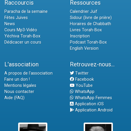
Raccourcis
Ressources
Paracha de la semaine
Calendrier Juif
Fêtes Juives
Sidour (livre de prière)
News
Horaires de Chabbath
Cours Mp3-Vidéo
Livres Torah-Box
Yéchiva Torah-Box
Inscription
Dédicacer un cours
Podcast Torah-Box
English Version
L'association
Retrouvez-nous...
A propos de l'association
Twitter
Faire un don !
Facebook
Mentions légales
YouTube
Nous contacter
WhatsApp
Aide (FAQ)
WhatsApp Femmes
Application iOS
Application Android