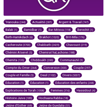
'Hanouka
Actualité
Argent & Travail
(244)
(287)
(747)
Balak
Bamidbar
Bar-Mitsva
Berechit
(1)
(1)
(118)
(1)
Beth-Hamikdach
Brakhot
Brit-Mila
(6)
(1520)
(176)
Cacheroute
Chabbath
Chavouot
(3703)
(2429)
(219)
Chémini Atseret
Chemirat haLachone
(5)
(188)
Chemita
Chiddoukh
Communauté
(135)
(200)
(3)
Compte du Omer
Conversion
Couple
(264)
(303)
(297)
Couple et Famille
Deuil
Divers
(5)
(1102)
(5037)
Education
Education
Education des enfants
(1)
(1)
(244)
Explications de Torah
Femmes
Hassidout
(1058)
(316)
(4)
Histoire Juive
Hochaana Rabba
(189)
(18)
Jeûne d'Esther
Jeûne de Guedalia
(69)
(51)