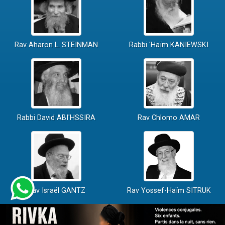
Rav Aharon L. STEINMAN
Rabbi 'Haïm KANIEWSKI
Rabbi David ABI'HSSIRA
Rav Chlomo AMAR
Rav Israël GANTZ
Rav Yossef-Haïm SITRUK