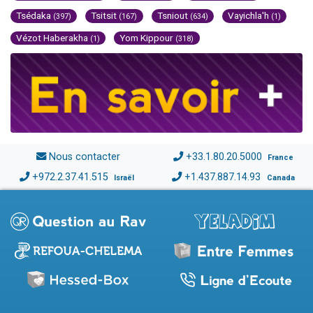
Tsédaka
Tsitsit
Tsniout
Vayichla'h
(397)
(167)
(634)
(1)
Vézot Haberakha
Yom Kippour
(1)
(318)
Nous contacter
+33.1.80.20.5000
France
+972.2.37.41.515
+1.437.887.14.93
Israël
Canada