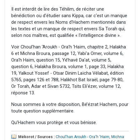
Il est interdit de lire des Téhilim, de réciter une
bénédiction ou d'étudier sans Kippa, car c'est un manque
de respect envers les Noms d'Hachem mentionnés dans
les textes et un manque de respect envers Sa Torah qui,
selon nos maîtres, est qualifiée « l'intelligence divine ».
Voir Choul'han ‘Aroukh - Ora’h ‘Haïm, chapitre 2, Halakha
6 et Michna Broura, passage 12, Yabi'a Omer, volume 6,
Ora’h Haïm, question 15, Yé’havé Da'at, volume 5,
question 6, Halakha Broura, volume 1, page 33, Halakha
19, Yalkout Yossef - Otsar Dinim Laïcha Vélabat, édition
5765, pages 126 et 788, Halikhot Bat Israël, page 79-80,
Or Torah, Adar et Sivan 5732, Tsits Eli'ézer, volume 12,
réponse 13.
Nous sommes à votre disposition, Bé’ézrat Hachem, pour
toute question supplémentaire.
Qu’Hachem vous protège et vous bénisse.
Mékorot / Sources :
Choul'han Aroukh - Ora'h 'Haim
,
Michna