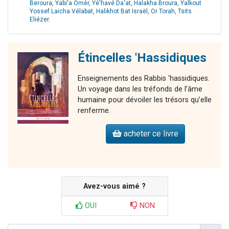
Beroura
,
Yabi'a Omèr
,
Yé'havé Da'at
,
Halakha Broura
,
Yalkout
Yossef Laicha Vélabat
,
Halikhot Bat Israël
,
Or Torah
,
Tsits
Eliézer
.
Étincelles 'Hassidiques
Enseignements des Rabbis 'hassidiques.
Un voyage dans les tréfonds de l’âme
humaine pour dévoiler les trésors qu’elle
renferme.
acheter ce livre
Avez-vous aimé ?
OUI
NON