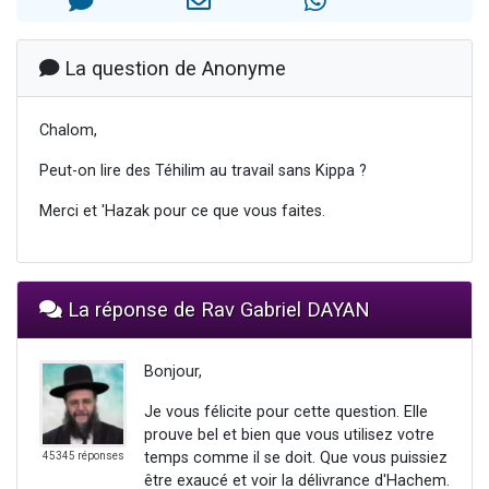
Nouvelle émission radio : Visions de grandeur n°104 : Le Chabbath et le Birkat Hamazone à travers le temps
61 personnes viennent de demander une bénédiction
La question de Anonyme
Ariel vient de donner son Maasser
Il reste 49 places pour étudier en groupe sur Zoom
Chalom,
Eva vient de donner son Maasser
Peut-on lire des Téhilim au travail sans Kippa ?
Merci et 'Hazak pour ce que vous faites.
La réponse de Rav Gabriel DAYAN
Bonjour,
Je vous félicite pour cette question. Elle
prouve bel et bien que vous utilisez votre
temps comme il se doit. Que vous puissiez
45345 réponses
être exaucé et voir la délivrance d'Hachem.