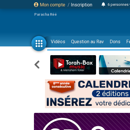
Mon compte
/
Inscription
6 personnes 
4 personn
Paracha Réé
2 personn
17 personnes
4 personnes 
Vidéos
Question au Rav
Dons
F
Il reste 
23 person
Eva vient de
4 personnes 
3 personnes 
3 personn
Odaya vient 
13 personnes
2 personnes 
30 perso