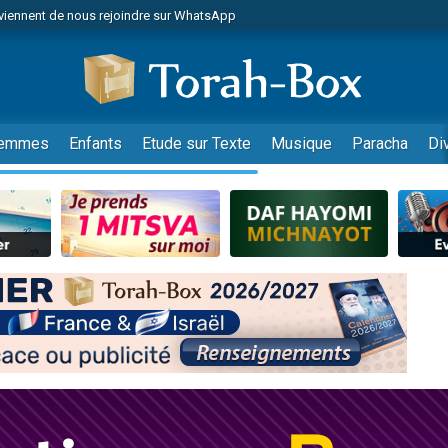
viennent de nous rejoindre sur WhatsApp
es viennent de faire un don pour Reloger Rivka, 6 enfants, victime de violences
es viennent de faire un don pour 1 Journée de Vacances Pour les Enfants
 viennent de demander une bénédiction
viennent de nous rejoindre sur WhatsApp
emmes
Enfants
Etude sur Texte
Musique
Paracha
Di
49 places pour étudier en groupe sur Zoom
nes viennent de faire un don pour Diane, 80 ans, dans un appartement insalu
 donner son Maasser
viennent de nous rejoindre sur WhatsApp
viennent de nous rejoindre sur WhatsApp
es viennent de faire un don pour 5 jours de vacances aux Orphelins
de donner son Maasser
 viennent de demander une bénédiction
viennent de nous rejoindre sur WhatsApp
nnes viennent de faire un don pour Sauvez la jambe de Yohan