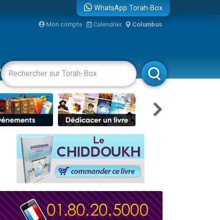
WhatsApp Torah-Box
...
Mon compte
Calendrier
Columbus
vertissements
Livres
Rabbanim
bre