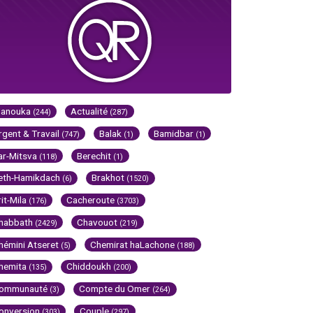
Hanouka
Actualité
(244)
(287)
rgent & Travail
Balak
Bamidbar
(747)
(1)
(1)
ar-Mitsva
Berechit
(118)
(1)
eth-Hamikdach
Brakhot
(6)
(1520)
rit-Mila
Cacheroute
(176)
(3703)
habbath
Chavouot
(2429)
(219)
hémini Atseret
Chemirat haLachone
(5)
(188)
hemita
Chiddoukh
(135)
(200)
ommunauté
Compte du Omer
(3)
(264)
onversion
Couple
(303)
(297)