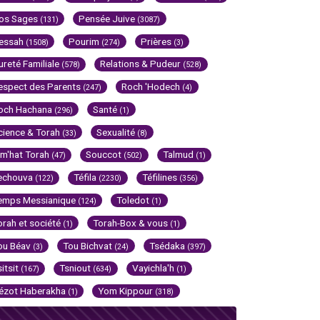
os Sages
Pensée Juive
(131)
(3087)
essah
Pourim
Prières
(1508)
(274)
(3)
ureté Familiale
Relations & Pudeur
(578)
(528)
espect des Parents
Roch 'Hodech
(247)
(4)
och Hachana
Santé
(296)
(1)
cience & Torah
Sexualité
(33)
(8)
im'hat Torah
Souccot
Talmud
(47)
(502)
(1)
echouva
Téfila
Téfilines
(122)
(2230)
(356)
emps Messianique
Toledot
(124)
(1)
orah et société
Torah-Box & vous
(1)
(1)
ou Béav
Tou Bichvat
Tsédaka
(3)
(24)
(397)
sitsit
Tsniout
Vayichla'h
(167)
(634)
(1)
ézot Haberakha
Yom Kippour
(1)
(318)