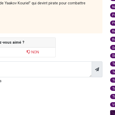
 de Yaakov Kouriel” qui devint pirate pour combattre
N
P
P
R
R
z-vous aimé ?
S
NON
S
T
T
T
s
T
T
V