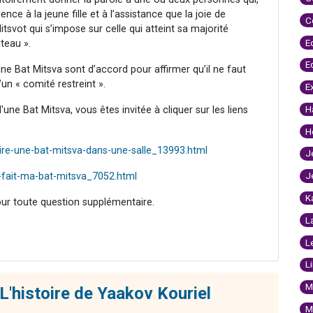
ce à la jeune fille et à l’assistance que la joie de
C
svot qui s’impose sur celle qui atteint sa majorité
E
âteau ».
E
ne Bat Mitsva sont d’accord pour affirmer qu’il ne faut
un « comité restreint ».
E
H
une Bat Mitsva, vous êtes invitée à cliquer sur les liens
H
ire-une-bat-mitsva-dans-une-salle_13993.html
J
J
-fait-ma-bat-mitsva_7052.html
K
our toute question supplémentaire.
L
L
L
M
L'histoire de Yaakov Kouriel
M