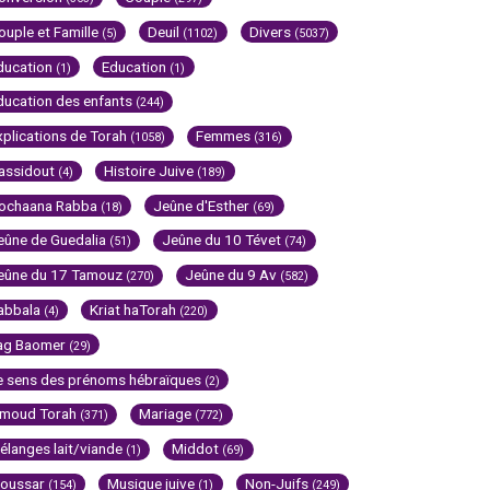
ouple et Famille
Deuil
Divers
(5)
(1102)
(5037)
ducation
Education
(1)
(1)
ducation des enfants
(244)
xplications de Torah
Femmes
(1058)
(316)
assidout
Histoire Juive
(4)
(189)
ochaana Rabba
Jeûne d'Esther
(18)
(69)
eûne de Guedalia
Jeûne du 10 Tévet
(51)
(74)
eûne du 17 Tamouz
Jeûne du 9 Av
(270)
(582)
abbala
Kriat haTorah
(4)
(220)
ag Baomer
(29)
e sens des prénoms hébraïques
(2)
imoud Torah
Mariage
(371)
(772)
élanges lait/viande
Middot
(1)
(69)
oussar
Musique juive
Non-Juifs
(154)
(1)
(249)