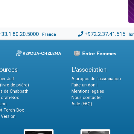
+33.1.80.20.5000
+972.2.37.41.515
France
Is
ources
L'association
ier Juif
A propos de l'association
(livre de prière)
Faire un don !
es de Chabbath
Mentions légales
 Torah-Box
Nous contacter
tion
Aide (FAQ)
t Torah-Box
 Version