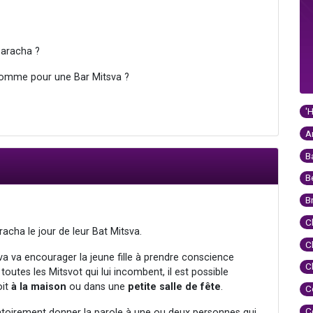
Paracha ?
 comme pour une Bar Mitsva ?
'
A
B
B
B
C
aracha le jour de leur Bat Mitsva.
C
tsva va encourager la jeune fille à prendre conscience
C
 toutes les Mitsvot qui lui incombent, il est possible
oit
à la maison
ou dans une
petite salle de fête
.
C
C
ligatoirement donner la parole à une ou deux personnes qui,