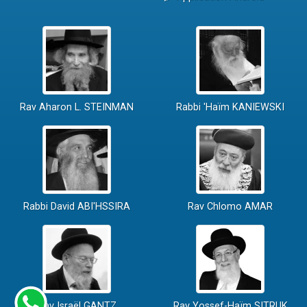
Rav Aharon L. STEINMAN
Rabbi 'Haïm KANIEWSKI
Rabbi David ABI'HSSIRA
Rav Chlomo AMAR
Rav Israël GANTZ
Rav Yossef-Haïm SITRUK