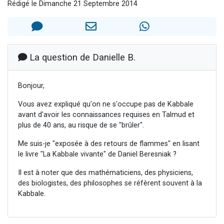
Rédigé le Dimanche 21 Septembre 2014
Il reste 49 places pour étudier en groupe sur Zoom
12 nouvelles musiques dans Torah-Box Music
3 personnes viennent de nous rejoindre sur WhatsApp
2 personnes viennent de nous rejoindre sur WhatsApp
La question de Danielle B.
2 personnes viennent de nous rejoindre sur WhatsApp
Bonjour,
Vous avez expliqué qu'on ne s'occupe pas de Kabbale
avant d'avoir les connaissances requises en Talmud et
plus de 40 ans, au risque de se "brûler".
Me suis-je "exposée à des retours de flammes" en lisant
le livre "La Kabbale vivante" de Daniel Beresniak ?
Il est à noter que des mathématiciens, des physiciens,
des biologistes, des philosophes se réfèrent souvent à la
Kabbale.