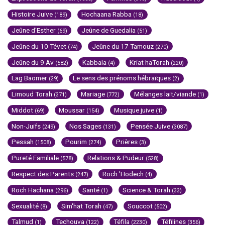
Histoire Juive
Hochaana Rabba
(189)
(18)
Jeûne d'Esther
Jeûne de Guedalia
(69)
(51)
Jeûne du 10 Tévet
Jeûne du 17 Tamouz
(74)
(270)
Jeûne du 9 Av
Kabbala
Kriat haTorah
(582)
(4)
(220)
Lag Baomer
Le sens des prénoms hébraïques
(29)
(2)
Limoud Torah
Mariage
Mélanges lait/viande
(371)
(772)
(1)
Middot
Moussar
Musique juive
(69)
(154)
(1)
Non-Juifs
Nos Sages
Pensée Juive
(249)
(131)
(3087)
Pessah
Pourim
Prières
(1508)
(274)
(3)
Pureté Familiale
Relations & Pudeur
(578)
(528)
Respect des Parents
Roch 'Hodech
(247)
(4)
Roch Hachana
Santé
Science & Torah
(296)
(1)
(33)
Sexualité
Sim'hat Torah
Souccot
(8)
(47)
(502)
Talmud
Techouva
Téfila
Téfilines
(1)
(122)
(2230)
(356)