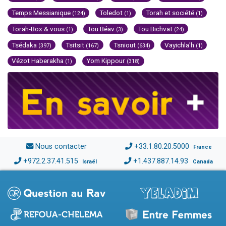
Temps Messianique
Toledot
Torah et société
(124)
(1)
(1)
Torah-Box & vous
Tou Béav
Tou Bichvat
(1)
(3)
(24)
Tsédaka
Tsitsit
Tsniout
Vayichla'h
(397)
(167)
(634)
(1)
Vézot Haberakha
Yom Kippour
(1)
(318)
Nous contacter
+33.1.80.20.5000
France
+972.2.37.41.515
+1.437.887.14.93
Israël
Canada