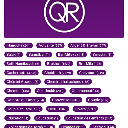
'Hanouka
Actualité
Argent & Travail
(244)
(287)
(747)
Balak
Bamidbar
Bar-Mitsva
Berechit
(1)
(1)
(118)
(1)
Beth-Hamikdach
Brakhot
Brit-Mila
(6)
(1520)
(176)
Cacheroute
Chabbath
Chavouot
(3703)
(2429)
(219)
Chémini Atseret
Chemirat haLachone
(5)
(188)
Chemita
Chiddoukh
Communauté
(135)
(200)
(3)
Compte du Omer
Conversion
Couple
(264)
(303)
(297)
Couple et Famille
Deuil
Divers
(5)
(1102)
(5037)
Education
Education
Education des enfants
(1)
(1)
(244)
Explications de Torah
Femmes
Hassidout
(1058)
(316)
(4)