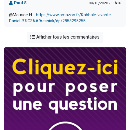
Paul S.
08/10/2020 - 11h16
@Maurice H. :
https://www.amazon.fr/Kabbale-vivante-
Daniel-B%C3%A9resniak/dp/2858295255
Afficher tous les commentaires