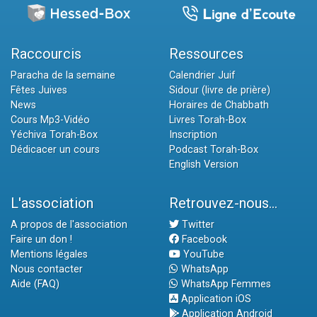
Raccourcis
Ressources
Paracha de la semaine
Calendrier Juif
Fêtes Juives
Sidour (livre de prière)
News
Horaires de Chabbath
Cours Mp3-Vidéo
Livres Torah-Box
Yéchiva Torah-Box
Inscription
Dédicacer un cours
Podcast Torah-Box
English Version
L'association
Retrouvez-nous...
A propos de l'association
Twitter
Faire un don !
Facebook
Mentions légales
YouTube
Nous contacter
WhatsApp
Aide (FAQ)
WhatsApp Femmes
Application iOS
Application Android