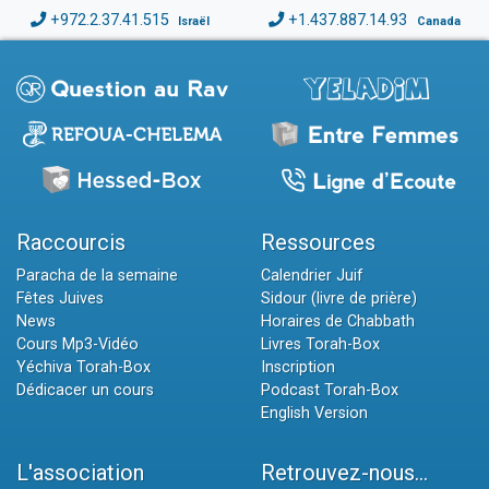
+972.2.37.41.515
+1.437.887.14.93
Israël
Canada
Raccourcis
Ressources
Paracha de la semaine
Calendrier Juif
Fêtes Juives
Sidour (livre de prière)
News
Horaires de Chabbath
Cours Mp3-Vidéo
Livres Torah-Box
Yéchiva Torah-Box
Inscription
Dédicacer un cours
Podcast Torah-Box
English Version
L'association
Retrouvez-nous...