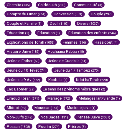
Chemita
Chiddoukh
Communauté
(135)
(200)
(3)
Compte du Omer
Conversion
Couple
(264)
(303)
(297)
Couple et Famille
Deuil
Divers
(5)
(1102)
(5037)
Education
Education
Education des enfants
(1)
(1)
(244)
Explications de Torah
Femmes
Hassidout
(1058)
(316)
(4)
Histoire Juive
Hochaana Rabba
(189)
(18)
Jeûne d'Esther
Jeûne de Guedalia
(69)
(51)
Jeûne du 10 Tévet
Jeûne du 17 Tamouz
(74)
(270)
Jeûne du 9 Av
Kabbala
Kriat haTorah
(582)
(4)
(220)
Lag Baomer
Le sens des prénoms hébraïques
(29)
(2)
Limoud Torah
Mariage
Mélanges lait/viande
(371)
(772)
(1)
Middot
Moussar
Musique juive
(69)
(154)
(1)
Non-Juifs
Nos Sages
Pensée Juive
(249)
(131)
(3087)
Pessah
Pourim
Prières
(1508)
(274)
(3)