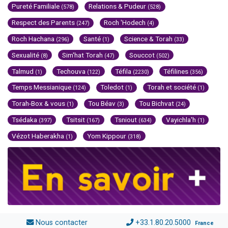
Pureté Familiale
Relations & Pudeur
(578)
(528)
Respect des Parents
Roch 'Hodech
(247)
(4)
Roch Hachana
Santé
Science & Torah
(296)
(1)
(33)
Sexualité
Sim'hat Torah
Souccot
(8)
(47)
(502)
Talmud
Techouva
Téfila
Téfilines
(1)
(122)
(2230)
(356)
Temps Messianique
Toledot
Torah et société
(124)
(1)
(1)
Torah-Box & vous
Tou Béav
Tou Bichvat
(1)
(3)
(24)
Tsédaka
Tsitsit
Tsniout
Vayichla'h
(397)
(167)
(634)
(1)
Vézot Haberakha
Yom Kippour
(1)
(318)
Nous contacter
+33.1.80.20.5000
France