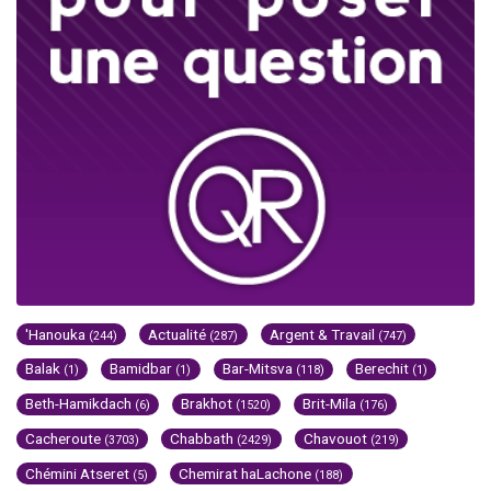
'Hanouka
Actualité
Argent & Travail
(244)
(287)
(747)
Balak
Bamidbar
Bar-Mitsva
Berechit
(1)
(1)
(118)
(1)
Beth-Hamikdach
Brakhot
Brit-Mila
(6)
(1520)
(176)
Cacheroute
Chabbath
Chavouot
(3703)
(2429)
(219)
Chémini Atseret
Chemirat haLachone
(5)
(188)