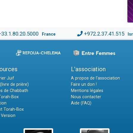
+33.1.80.20.5000
+972.2.37.41.515
France
Is
ources
L'association
ier Juif
A propos de l'association
(livre de prière)
Faire un don !
es de Chabbath
Mentions légales
 Torah-Box
Nous contacter
tion
Aide (FAQ)
t Torah-Box
 Version