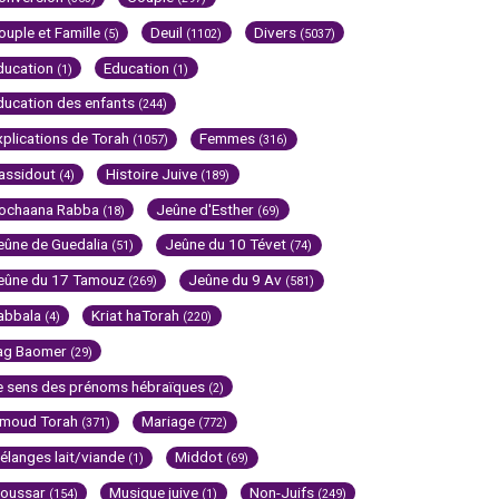
ouple et Famille
Deuil
Divers
(5)
(1102)
(5037)
ducation
Education
(1)
(1)
ducation des enfants
(244)
xplications de Torah
Femmes
(1057)
(316)
assidout
Histoire Juive
(4)
(189)
ochaana Rabba
Jeûne d'Esther
(18)
(69)
eûne de Guedalia
Jeûne du 10 Tévet
(51)
(74)
eûne du 17 Tamouz
Jeûne du 9 Av
(269)
(581)
abbala
Kriat haTorah
(4)
(220)
ag Baomer
(29)
e sens des prénoms hébraïques
(2)
imoud Torah
Mariage
(371)
(772)
élanges lait/viande
Middot
(1)
(69)
oussar
Musique juive
Non-Juifs
(154)
(1)
(249)