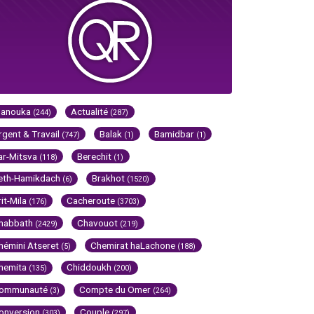
Hanouka
Actualité
(244)
(287)
rgent & Travail
Balak
Bamidbar
(747)
(1)
(1)
ar-Mitsva
Berechit
(118)
(1)
eth-Hamikdach
Brakhot
(6)
(1520)
rit-Mila
Cacheroute
(176)
(3703)
habbath
Chavouot
(2429)
(219)
hémini Atseret
Chemirat haLachone
(5)
(188)
hemita
Chiddoukh
(135)
(200)
ommunauté
Compte du Omer
(3)
(264)
onversion
Couple
(303)
(297)