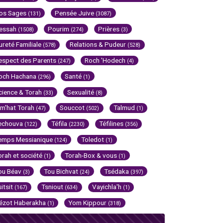
os Sages
Pensée Juive
(131)
(3087)
essah
Pourim
Prières
(1508)
(274)
(3)
ureté Familiale
Relations & Pudeur
(578)
(528)
espect des Parents
Roch 'Hodech
(247)
(4)
och Hachana
Santé
(296)
(1)
cience & Torah
Sexualité
(33)
(8)
im'hat Torah
Souccot
Talmud
(47)
(502)
(1)
echouva
Téfila
Téfilines
(122)
(2230)
(356)
emps Messianique
Toledot
(124)
(1)
orah et société
Torah-Box & vous
(1)
(1)
ou Béav
Tou Bichvat
Tsédaka
(3)
(24)
(397)
sitsit
Tsniout
Vayichla'h
(167)
(634)
(1)
ézot Haberakha
Yom Kippour
(1)
(318)