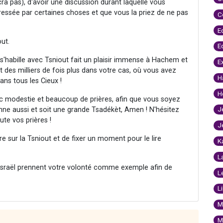
ra pas), d'avoir une discussion durant laquelle vous
ressée par certaines choses et que vous la priez de ne pas
C
E
ut.
E
s'habille avec Tsniout fait un plaisir immense à Hachem et
E
t des milliers de fois plus dans votre cas, où vous avez
H
ans tous les Cieux !
H
ec modestie et beaucoup de prières, afin que vous soyez
J
ne aussi et soit une grande Tsadékèt, Amen ! N'hésitez
te vos prières !
J
ivre sur la Tsniout et de fixer un moment pour le lire
K
L
d'Israël prennent votre volonté comme exemple afin de
L
L
M
M