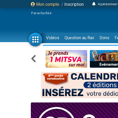
Mon compte
/
Inscription
4 personnes 
3 personnes 
Paracha Réé
Odaya vient 
3 personn
3 personn
Vidéos
Question au Rav
Dons
F
13 personnes
2 personnes 
30 perso
Il reste 
12 nouve
3 personnes 
2 personnes 
3 personnes 
2 nouvel
8 personn