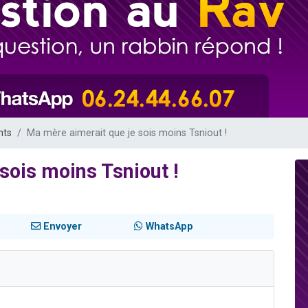
sion radio : Visions de grandeur n°104 : Le Chabbath et le Birkat Hamazone à 
 viennent de demander une bénédiction
de donner son Maasser
49 places pour étudier en groupe sur Zoom
 donner son Maasser
nts
Ma mère aimerait que je sois moins Tsniout !
sois moins Tsniout !
Envoyer
WhatsApp