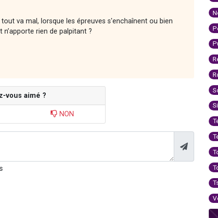
N
tout va mal, lorsque les épreuves s'enchaînent ou bien
P
 n’apporte rien de palpitant ?
P
R
R
S
z-vous aimé ?
S
NON
T
T
T
T
s
T
V