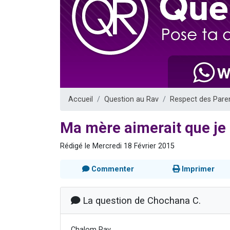
Nouvelle émis
61 personnes
Ariel vient 
Il reste 
Eva vient de
Accueil
Question au Rav
Respect des Pare
Ma mère aimerait que je 
Rédigé le Mercredi 18 Février 2015
Commenter
Imprimer
La question de Chochana C.
Chalom Rav,