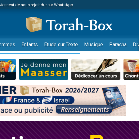
viennent de nous rejoindre sur WhatsApp
viennent de nous rejoindre sur WhatsApp
de donner son Maasser
es viennent de faire un don pour 5 jours de vacances aux Orphelins
es viennent de faire un don pour Diane, 80 ans, dans un appartement insalub
emmes
Enfants
Etude sur Texte
Musique
Paracha
Di
 viennent de demander une bénédiction
viennent de nous rejoindre sur WhatsApp
nnes viennent de faire un don pour Sauvez la jambe de Yohan
49 places pour étudier en groupe sur Zoom
lles musiques dans Torah-Box Music
viennent de nous rejoindre sur WhatsApp
viennent de nous rejoindre sur WhatsApp
viennent de nous rejoindre sur WhatsApp
les musiques dans Torah-Box Music
es viennent de faire un don pour Tsédaka : pauvres d'Israel