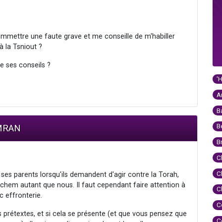
mmettre une faute grave et me conseille de m'habiller
à la Tsniout ?
e ses conseils ?
'
A
B
B
IMRAN
B
C
C
r ses parents lorsqu'ils demandent d'agir contre la Torah,
chem autant que nous. Il faut cependant faire attention à
C
 effronterie.
C
ers prétextes, et si cela se présente (et que vous pensez que
C