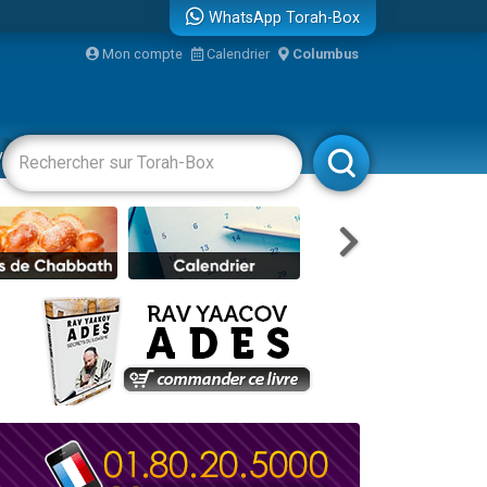
WhatsApp Torah-Box
Mon compte
Calendrier
Columbus
re
vertissements
Livres
Rabbanim