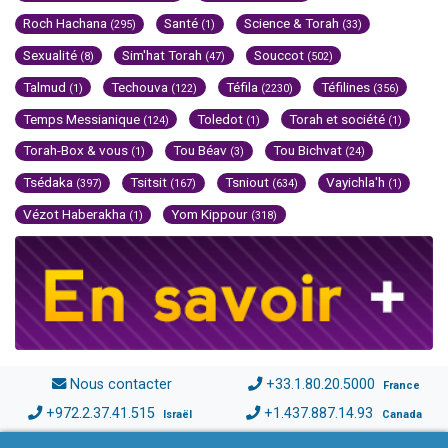
Roch Hachana
Santé
Science & Torah
(295)
(1)
(33)
Sexualité
Sim'hat Torah
Souccot
(8)
(47)
(502)
Talmud
Techouva
Téfila
Téfilines
(1)
(122)
(2230)
(356)
Temps Messianique
Toledot
Torah et société
(124)
(1)
(1)
Torah-Box & vous
Tou Béav
Tou Bichvat
(1)
(3)
(24)
Tsédaka
Tsitsit
Tsniout
Vayichla'h
(397)
(167)
(634)
(1)
Vézot Haberakha
Yom Kippour
(1)
(318)
Nous contacter
+33.1.80.20.5000
France
+972.2.37.41.515
+1.437.887.14.93
Israël
Canada