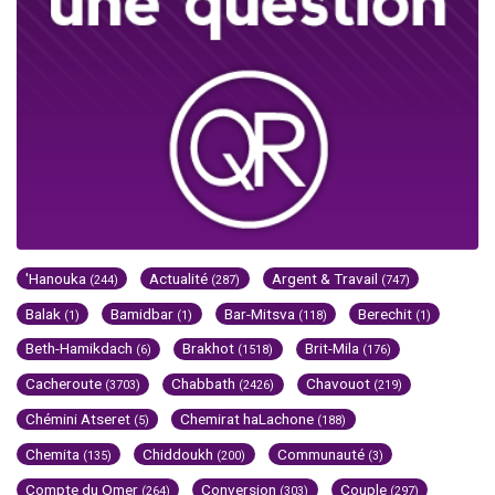
'Hanouka
Actualité
Argent & Travail
(244)
(287)
(747)
Balak
Bamidbar
Bar-Mitsva
Berechit
(1)
(1)
(118)
(1)
Beth-Hamikdach
Brakhot
Brit-Mila
(6)
(1518)
(176)
Cacheroute
Chabbath
Chavouot
(3703)
(2426)
(219)
Chémini Atseret
Chemirat haLachone
(5)
(188)
Chemita
Chiddoukh
Communauté
(135)
(200)
(3)
Compte du Omer
Conversion
Couple
(264)
(303)
(297)