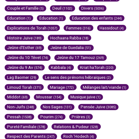
Couple et Famille
Deuil
Divers
(5)
(1102)
(5036)
Education
Education
Education des enfants
(1)
(1)
(244)
Explications de Torah
Femmes
Hassidout
(1057)
(316)
(4)
Histoire Juive
Hochaana Rabba
(189)
(18)
Jeûne d'Esther
Jeûne de Guedalia
(69)
(51)
Jeûne du 10 Tévet
Jeûne du 17 Tamouz
(74)
(269)
Jeûne du 9 Av
Kabbala
Kriat haTorah
(574)
(4)
(220)
Lag Baomer
Le sens des prénoms hébraïques
(29)
(2)
Limoud Torah
Mariage
Mélanges lait/viande
(371)
(772)
(1)
Middot
Moussar
Musique juive
(69)
(154)
(1)
Non-Juifs
Nos Sages
Pensée Juive
(248)
(131)
(3085)
Pessah
Pourim
Prières
(1508)
(274)
(3)
Pureté Familiale
Relations & Pudeur
(578)
(528)
Respect des Parents
Roch 'Hodech
(247)
(4)