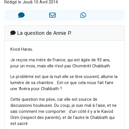
Rédigé le Jeudi 10 Avril 2014
6 personnes viennent de faire un don pour 5 enfants déjà orphelins risquent de perdre leur maman
2 personnes viennent de faire un don pour Reloger Rivka, 6 enfants, victime de violences...
10 personnes viennent de demander une bénédiction
Il reste 49 places pour étudier en groupe sur Zoom
La question de Annie P.
3 personnes viennent de faire un don pour Diane, 80 ans, dans un appartement insalubre
Kvod Harav,
Je reçois ma mère de France, qui est âgée de 93 ans,
pour un mois, mais elle n'est pas Chomérèt Chabbath.
Le problème est que la nuit elle se lève souvent, allume la
lumière de sa chambre... Est-ce que cela nous fait faire
une 'Avéra pour Chabbath ?
Cette question me pèse, car elle est source de
discussions houleuses. Du coup, je suis mal à l'aise, et ne
sais comment me comporter : d'un côté il y a le Kavod
Orim (respect des parents), et de l'autre le Chabbath qui
est sacré.