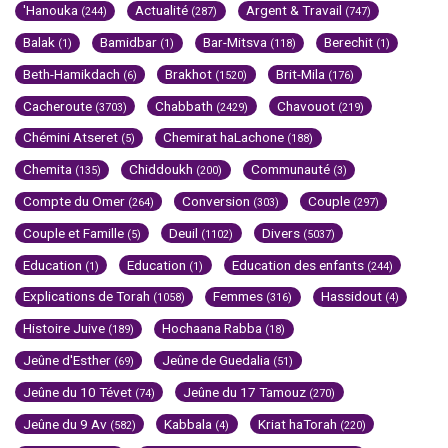
'Hanouka
Actualité
Argent & Travail
(244)
(287)
(747)
Balak
Bamidbar
Bar-Mitsva
Berechit
(1)
(1)
(118)
(1)
Beth-Hamikdach
Brakhot
Brit-Mila
(6)
(1520)
(176)
Cacheroute
Chabbath
Chavouot
(3703)
(2429)
(219)
Chémini Atseret
Chemirat haLachone
(5)
(188)
Chemita
Chiddoukh
Communauté
(135)
(200)
(3)
Compte du Omer
Conversion
Couple
(264)
(303)
(297)
Couple et Famille
Deuil
Divers
(5)
(1102)
(5037)
Education
Education
Education des enfants
(1)
(1)
(244)
Explications de Torah
Femmes
Hassidout
(1058)
(316)
(4)
Histoire Juive
Hochaana Rabba
(189)
(18)
Jeûne d'Esther
Jeûne de Guedalia
(69)
(51)
Jeûne du 10 Tévet
Jeûne du 17 Tamouz
(74)
(270)
Jeûne du 9 Av
Kabbala
Kriat haTorah
(582)
(4)
(220)