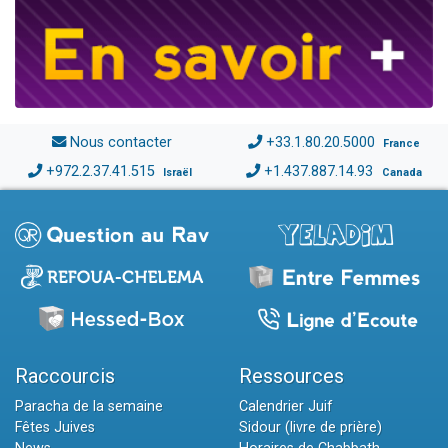
Nous contacter
+33.1.80.20.5000
France
+972.2.37.41.515
+1.437.887.14.93
Israël
Canada
Raccourcis
Ressources
Paracha de la semaine
Calendrier Juif
Fêtes Juives
Sidour (livre de prière)