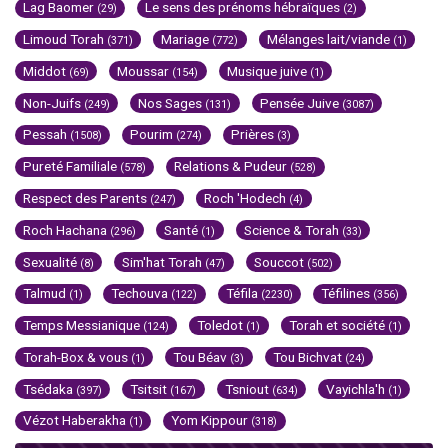
Lag Baomer
Le sens des prénoms hébraïques
(29)
(2)
Limoud Torah
Mariage
Mélanges lait/viande
(371)
(772)
(1)
Middot
Moussar
Musique juive
(69)
(154)
(1)
Non-Juifs
Nos Sages
Pensée Juive
(249)
(131)
(3087)
Pessah
Pourim
Prières
(1508)
(274)
(3)
Pureté Familiale
Relations & Pudeur
(578)
(528)
Respect des Parents
Roch 'Hodech
(247)
(4)
Roch Hachana
Santé
Science & Torah
(296)
(1)
(33)
Sexualité
Sim'hat Torah
Souccot
(8)
(47)
(502)
Talmud
Techouva
Téfila
Téfilines
(1)
(122)
(2230)
(356)
Temps Messianique
Toledot
Torah et société
(124)
(1)
(1)
Torah-Box & vous
Tou Béav
Tou Bichvat
(1)
(3)
(24)
Tsédaka
Tsitsit
Tsniout
Vayichla'h
(397)
(167)
(634)
(1)
Vézot Haberakha
Yom Kippour
(1)
(318)