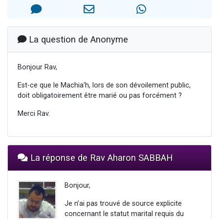
3 personnes viennent de nous rejoindre sur WhatsApp
2 nouvelles musiques dans Torah-Box Music
8 personnes viennent de faire un don pour Tsédaka : pauvres d'Israel
La question de Anonyme
Nouvelle émission radio : Visions de grandeur n°104 : Le Chabbath et le Birkat Hamazone à travers le temps
Bonjour Rav,
4 personnes viennent de nous rejoindre sur WhatsApp
Est-ce que le Machia'h, lors de son dévoilement public,
doit obligatoirement être marié ou pas forcément ?
Merci Rav.
La réponse de Rav Aharon SABBAH
Bonjour,
Je n’ai pas trouvé de source explicite
concernant le statut marital requis du