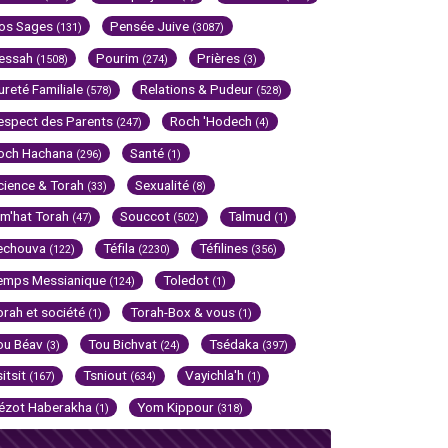
os Sages
Pensée Juive
(131)
(3087)
essah
Pourim
Prières
(1508)
(274)
(3)
ureté Familiale
Relations & Pudeur
(578)
(528)
espect des Parents
Roch 'Hodech
(247)
(4)
och Hachana
Santé
(296)
(1)
cience & Torah
Sexualité
(33)
(8)
im'hat Torah
Souccot
Talmud
(47)
(502)
(1)
echouva
Téfila
Téfilines
(122)
(2230)
(356)
emps Messianique
Toledot
(124)
(1)
orah et société
Torah-Box & vous
(1)
(1)
ou Béav
Tou Bichvat
Tsédaka
(3)
(24)
(397)
sitsit
Tsniout
Vayichla'h
(167)
(634)
(1)
ézot Haberakha
Yom Kippour
(1)
(318)