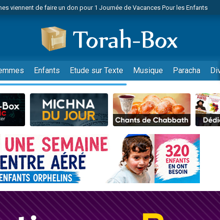
es viennent de faire un don pour 1 Journée de Vacances Pour les Enfants
 viennent de demander une bénédiction
viennent de nous rejoindre sur WhatsApp
49 places pour étudier en groupe sur Zoom
nes viennent de faire un don pour Diane, 80 ans, dans un appartement insalu
emmes
Enfants
Etude sur Texte
Musique
Paracha
Di
 donner son Maasser
viennent de nous rejoindre sur WhatsApp
viennent de nous rejoindre sur WhatsApp
es viennent de faire un don pour 5 jours de vacances aux Orphelins
de donner son Maasser
viennent de nous rejoindre sur WhatsApp
 viennent de demander une bénédiction
lles musiques dans Torah-Box Music
nnes viennent de faire un don pour Sauvez la jambe de Yohan
49 places pour étudier en groupe sur Zoom