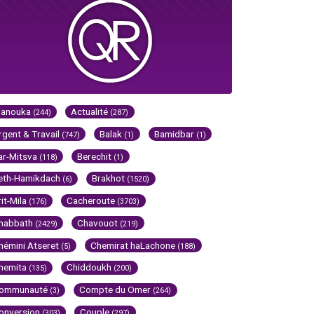
Hanouka
Actualité
(244)
(287)
rgent & Travail
Balak
Bamidbar
(747)
(1)
(1)
ar-Mitsva
Berechit
(118)
(1)
eth-Hamikdach
Brakhot
(6)
(1520)
rit-Mila
Cacheroute
(176)
(3703)
habbath
Chavouot
(2429)
(219)
hémini Atseret
Chemirat haLachone
(5)
(188)
hemita
Chiddoukh
(135)
(200)
ommunauté
Compte du Omer
(3)
(264)
onversion
Couple
(303)
(297)