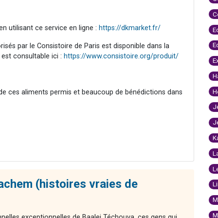
C
n utilisant ce service en ligne :
https://dkmarket.fr/
E
E
orisés par le Consistoire de Paris est disponible dans la
est consultable ici :
https://www.consistoire.org/produit/
E
H
H
 de ces aliments permis et beaucoup de bénédictions dans
J
J
K
L
L
chem (histoires vraies de
L
M
M
nnelles exceptionnelles de Baalei Téchouva, ces gens qui