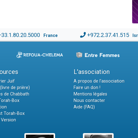
+33.1.80.20.5000
+972.2.37.41.515
France
Is
ources
L'association
ier Juif
A propos de l'association
(livre de prière)
Faire un don !
es de Chabbath
Mentions légales
 Torah-Box
Nous contacter
tion
Aide (FAQ)
t Torah-Box
 Version