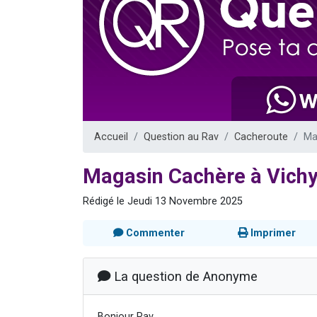
3 personnes 
2 personnes 
3 personnes 
2 nouvel
4 personn
Accueil
Question au Rav
Cacheroute
Ma
Magasin Cachère à Vich
Rédigé le Jeudi 13 Novembre 2025
Commenter
Imprimer
La question de Anonyme
Bonjour Rav,