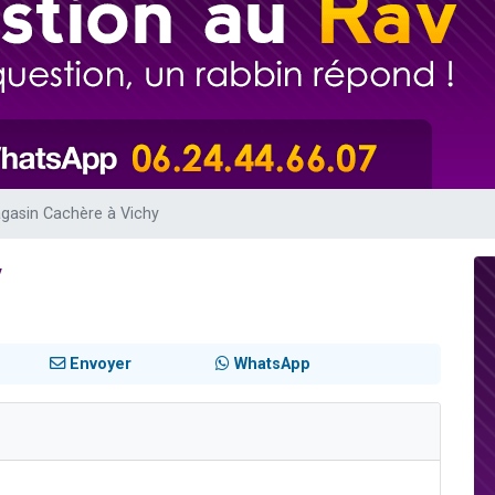
viennent de nous rejoindre sur WhatsApp
viennent de nous rejoindre sur WhatsApp
viennent de nous rejoindre sur WhatsApp
les musiques dans Torah-Box Music
es viennent de faire un don pour Reloger Rivka, 6 enfants, victime de violences
gasin Cachère à Vichy
y
Envoyer
WhatsApp