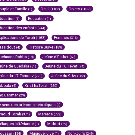
ouple et Famille
Deuil
Divers
(5)
(1102)
(5037)
ducation
Education
(1)
(1)
ducation des enfants
(244)
xplications de Torah
Femmes
(1058)
(316)
assidout
Histoire Juive
(4)
(189)
ochaana Rabba
Jeûne d'Esther
(18)
(69)
eûne de Guedalia
Jeûne du 10 Tévet
(51)
(74)
eûne du 17 Tamouz
Jeûne du 9 Av
(270)
(582)
abbala
Kriat haTorah
(4)
(220)
ag Baomer
(29)
e sens des prénoms hébraïques
(2)
imoud Torah
Mariage
(371)
(772)
élanges lait/viande
Middot
(1)
(69)
oussar
Musique juive
Non-Juifs
(154)
(1)
(249)