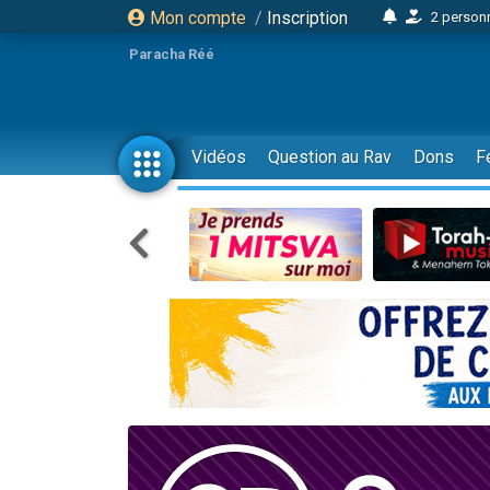
Mon compte
/
Inscription
2 personn
17 personnes
Paracha Réé
4 personnes 
Il reste 
23 person
Vidéos
Question au Rav
Dons
F
Eva vient de
4 personnes 
3 personnes 
3 personn
Odaya vient 
2 personnes 
13 personnes
12 nouve
30 perso
Il reste 