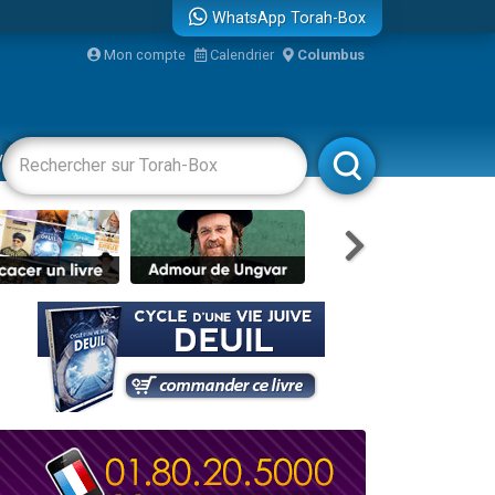
WhatsApp Torah-Box
Mon compte
Calendrier
Columbus
bre
vertissements
Livres
Rabbanim