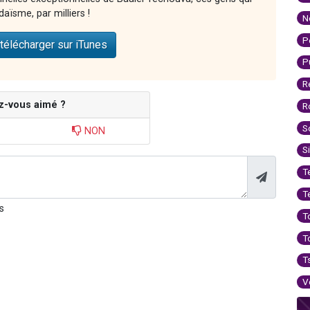
aïsme, par milliers !
N
P
télécharger sur iTunes
P
R
z-vous aimé ?
R
S
NON
S
T
T
s
T
T
T
V