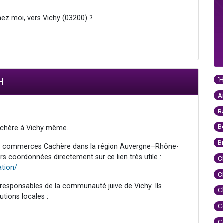
hez moi, vers Vichy (03200) ?
'
H
A
B
B
achère à Vichy même.
B
ux commerces Cachère dans la région Auvergne–Rhône-
s coordonnées directement sur ce lien très utile :
C
ation/
C
responsables de la communauté juive de Vichy. Ils
C
utions locales :
C
C