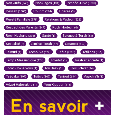
Non-Juifs
Nos Sages
Pensée Juive
(249)
(131)
(3087)
Pessah
Pourim
Prières
(1508)
(274)
(3)
Pureté Familiale
Relations & Pudeur
(578)
(528)
Respect des Parents
Roch 'Hodech
(247)
(4)
Roch Hachana
Santé
Science & Torah
(296)
(1)
(33)
Sexualité
Sim'hat Torah
Souccot
(8)
(47)
(502)
Talmud
Techouva
Téfila
Téfilines
(1)
(122)
(2230)
(356)
Temps Messianique
Toledot
Torah et société
(124)
(1)
(1)
Torah-Box & vous
Tou Béav
Tou Bichvat
(1)
(3)
(24)
Tsédaka
Tsitsit
Tsniout
Vayichla'h
(397)
(167)
(634)
(1)
Vézot Haberakha
Yom Kippour
(1)
(318)