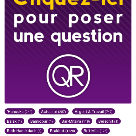
'Hanouka
Actualité
Argent & Travail
(244)
(287)
(747)
Balak
Bamidbar
Bar-Mitsva
Berechit
(1)
(1)
(118)
(1)
Beth-Hamikdach
Brakhot
Brit-Mila
(6)
(1520)
(176)