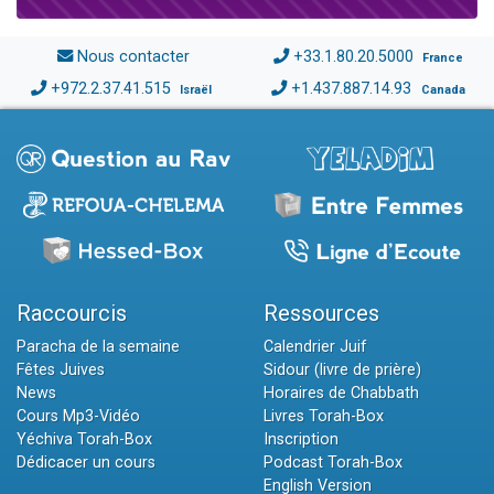
Nous contacter
+33.1.80.20.5000
France
+972.2.37.41.515
+1.437.887.14.93
Israël
Canada
Raccourcis
Ressources
Paracha de la semaine
Calendrier Juif
Fêtes Juives
Sidour (livre de prière)
News
Horaires de Chabbath
Cours Mp3-Vidéo
Livres Torah-Box
Yéchiva Torah-Box
Inscription
Dédicacer un cours
Podcast Torah-Box
English Version