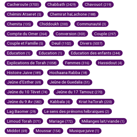
Cacheroute
Chabbath
Chavouot
(3703)
(2429)
(219)
Chémini Atseret
Chemirat haLachone
(5)
(188)
Chemita
Chiddoukh
Communauté
(135)
(200)
(3)
Compte du Omer
Conversion
Couple
(264)
(303)
(297)
Couple et Famille
Deuil
Divers
(5)
(1102)
(5037)
Education
Education
Education des enfants
(1)
(1)
(244)
Explications de Torah
Femmes
Hassidout
(1058)
(316)
(4)
Histoire Juive
Hochaana Rabba
(189)
(18)
Jeûne d'Esther
Jeûne de Guedalia
(69)
(51)
Jeûne du 10 Tévet
Jeûne du 17 Tamouz
(74)
(270)
Jeûne du 9 Av
Kabbala
Kriat haTorah
(582)
(4)
(220)
Lag Baomer
Le sens des prénoms hébraïques
(29)
(2)
Limoud Torah
Mariage
Mélanges lait/viande
(371)
(772)
(1)
Middot
Moussar
Musique juive
(69)
(154)
(1)