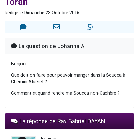
Torah
Nouvelle émission radio : Visions de grandeur n°104 : Le Chabbath et le Birkat Hamazone à travers le temps
Rédigé le Dimanche 23 Octobre 2016
61 personnes viennent de demander une bénédiction
Ariel vient de donner son Maasser
Il reste 49 places pour étudier en groupe sur Zoom
Eva vient de donner son Maasser
La question de Johanna A.
Bonjour,
Que doit-on faire pour pouvoir manger dans la Soucca à
Chémini Atsérèt ?
Comment et quand rendre ma Soucca non-Cachère ?
La réponse de Rav Gabriel DAYAN
Bonjour,