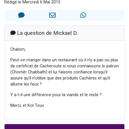
Rédigé le Mercredi 6 Mai 2015
Dovan vient de donner son Maasser
2 personnes viennent de nous rejoindre sur WhatsApp
2 personnes viennent de nous rejoindre sur WhatsApp
Malgorzata vient de donner son Maasser
La question de Mickael D.
3 personnes viennent de nous rejoindre sur WhatsApp
Chalom,
Peut-on manger dans un restaurant où il n'y a pas ou plus
de certificat de Cacheroute si nous connaissons le patron
(Chomèr Chabbath) et lui faisons confiance lorsqu'il
assure qu'il n'utilise que des produits Cachères et qu'il
allume les feux ?
Y a-t-il une différence pour la viande et le reste ?
Merci, et Kol Touv.