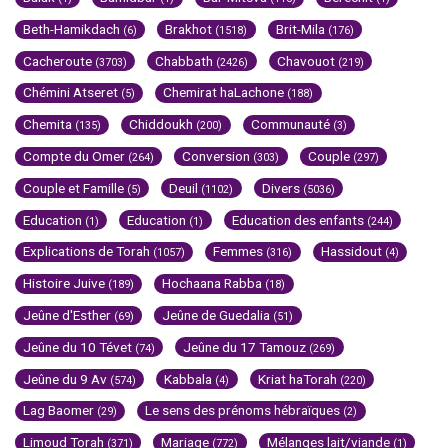
Beth-Hamikdach
Brakhot
Brit-Mila
(6)
(1518)
(176)
Cacheroute
Chabbath
Chavouot
(3703)
(2426)
(219)
Chémini Atseret
Chemirat haLachone
(5)
(188)
Chemita
Chiddoukh
Communauté
(135)
(200)
(3)
Compte du Omer
Conversion
Couple
(264)
(303)
(297)
Couple et Famille
Deuil
Divers
(5)
(1102)
(5036)
Education
Education
Education des enfants
(1)
(1)
(244)
Explications de Torah
Femmes
Hassidout
(1057)
(316)
(4)
Histoire Juive
Hochaana Rabba
(189)
(18)
Jeûne d'Esther
Jeûne de Guedalia
(69)
(51)
Jeûne du 10 Tévet
Jeûne du 17 Tamouz
(74)
(269)
Jeûne du 9 Av
Kabbala
Kriat haTorah
(574)
(4)
(220)
Lag Baomer
Le sens des prénoms hébraïques
(29)
(2)
Limoud Torah
Mariage
Mélanges lait/viande
(371)
(772)
(1)