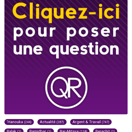
'Hanouka
Actualité
Argent & Travail
(244)
(287)
(747)
Balak
Bamidbar
Bar-Mitsva
Berechit
(1)
(1)
(118)
(1)