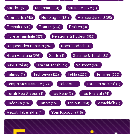
Middot
Moussar
Musique juive
(69)
(154)
(1)
Non-Juifs
Nos Sages
Pensée Juive
(248)
(131)
(3085)
Pessah
Pourim
Prières
(1508)
(274)
(3)
Pureté Familiale
Relations & Pudeur
(578)
(528)
Respect des Parents
Roch 'Hodech
(247)
(4)
Roch Hachana
Santé
Science & Torah
(295)
(1)
(33)
Sexualité
Sim'hat Torah
Souccot
(8)
(47)
(502)
Talmud
Techouva
Téfila
Téfilines
(1)
(122)
(2230)
(356)
Temps Messianique
Toledot
Torah et société
(124)
(1)
(1)
Torah-Box & vous
Tou Béav
Tou Bichvat
(1)
(3)
(24)
Tsédaka
Tsitsit
Tsniout
Vayichla'h
(397)
(167)
(634)
(1)
Vézot Haberakha
Yom Kippour
(1)
(318)