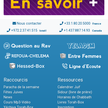
Nous contacter
+33.1.80.20.5000
France
+972.2.37.41.515
+1.437.887.14.93
Israël
Canada
Raccourcis
Ressources
Paracha de la semaine
Calendrier Juif
Fêtes Juives
Sidour (livre de prière)
News
Horaires de Chabbath
Cours Mp3-Vidéo
Livres Torah-Box
Yéchiva Torah-Box
Inscription