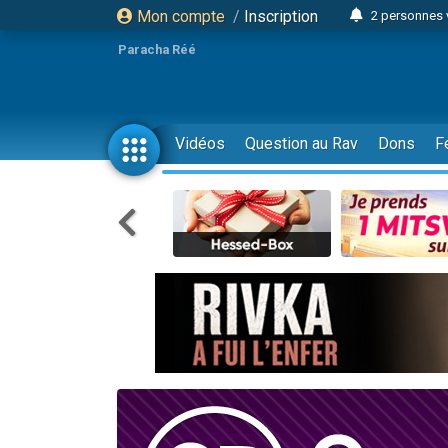
2 personnes 
Mon compte
/
Inscription
6 personnes 
Paracha Réé
4 personn
2 personn
17 personnes
Vidéos
Question au Rav
Dons
F
4 personnes 
Il reste 
23 person
Eva vient de
4 personnes 
3 personnes 
3 personn
Odaya vient 
13 personnes
2 personnes 