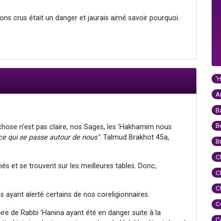
ons crus était un danger et jaurais aimé savoir pourquoi.
'
A
B
B
chose n'est pas claire, nos Sages, les 'Hakhamim nous
r ce qui se passe autour de nous"
. Talmud Brakhot 45a,
B
C
 et se trouvent sur les meilleures tables. Donc,
C
C
ayant alerté certains de nos coreligionnaires.
C
ire de Rabbi 'Hanina ayant été en danger suite à la
C