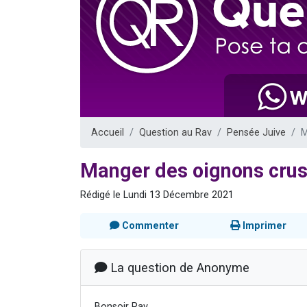
30 perso
Il reste 
12 nouve
3 personnes 
2 personnes 
Accueil
Question au Rav
Pensée Juive
M
Manger des oignons crus
Rédigé le Lundi 13 Décembre 2021
Commenter
Imprimer
La question de Anonyme
Bonsoir Rav,