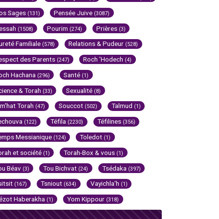
os Sages
Pensée Juive
(131)
(3087)
essah
Pourim
Prières
(1508)
(274)
(3)
ureté Familiale
Relations & Pudeur
(578)
(528)
espect des Parents
Roch 'Hodech
(247)
(4)
och Hachana
Santé
(296)
(1)
cience & Torah
Sexualité
(33)
(8)
im'hat Torah
Souccot
Talmud
(47)
(502)
(1)
echouva
Téfila
Téfilines
(122)
(2230)
(356)
emps Messianique
Toledot
(124)
(1)
orah et société
Torah-Box & vous
(1)
(1)
ou Béav
Tou Bichvat
Tsédaka
(3)
(24)
(397)
sitsit
Tsniout
Vayichla'h
(167)
(634)
(1)
ézot Haberakha
Yom Kippour
(1)
(318)