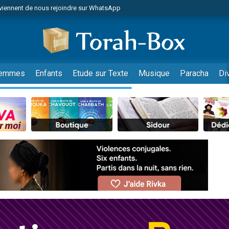
viennent de nous rejoindre sur WhatsApp
viennent de nous rejoindre sur WhatsApp
es viennent de faire un don pour Reloger Rivka, 6 enfants, victime de violences
es viennent de faire un don pour 1 Journée de Vacances Pour les Enfants
 viennent de demander une bénédiction
emmes
Enfants
Etude sur Texte
Musique
Paracha
Di
viennent de nous rejoindre sur WhatsApp
49 places pour étudier en groupe sur Zoom
nes viennent de faire un don pour Diane, 80 ans, dans un appartement insalu
 donner son Maasser
viennent de nous rejoindre sur WhatsApp
viennent de nous rejoindre sur WhatsApp
es viennent de faire un don pour 5 jours de vacances aux Orphelins
de donner son Maasser
 viennent de demander une bénédiction
viennent de nous rejoindre sur WhatsApp