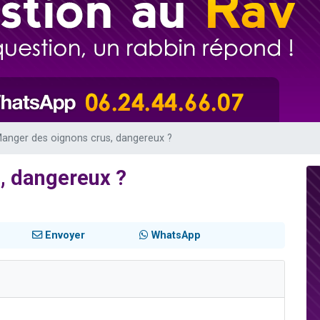
nnes viennent de faire un don pour Sauvez la jambe de Yohan
49 places pour étudier en groupe sur Zoom
lles musiques dans Torah-Box Music
viennent de nous rejoindre sur WhatsApp
viennent de nous rejoindre sur WhatsApp
anger des oignons crus, dangereux ?
, dangereux ?
Envoyer
WhatsApp