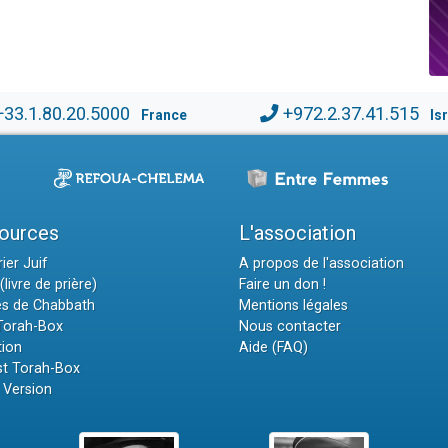
+33.1.80.20.5000
+972.2.37.41.515
France
Is
ources
L'association
ier Juif
A propos de l'association
(livre de prière)
Faire un don !
es de Chabbath
Mentions légales
 Torah-Box
Nous contacter
tion
Aide (FAQ)
t Torah-Box
 Version