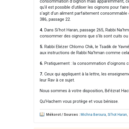
consommation d'oignon mais apparemment, cette
qu'il est possible d'utiliser les oignons pour fai
s'agit d'un aliment parfaitement consommable e
386, passage 22.
4.
Dans Si'hot Haran, passage 265, Rabbi Na'hma
consommer des oignons que s'ils sont cuits ou f
5.
Rabbi Eliézer Chlomo Chik, le Tsadik de Yavné
aux instructions de Rabbi Na'hman comme cela
6.
Pratiquement : la consommation d'oignons c
7.
Ceux qui appliquent à la lettre, les enseigne
leur Rav à ce sujet.
Nous sommes à votre disposition, Bé’ézrat Hac
Qu’Hachem vous protège et vous bénisse.
Mékorot / Sources :
Michna Beroura
,
Si'hot Haran
,