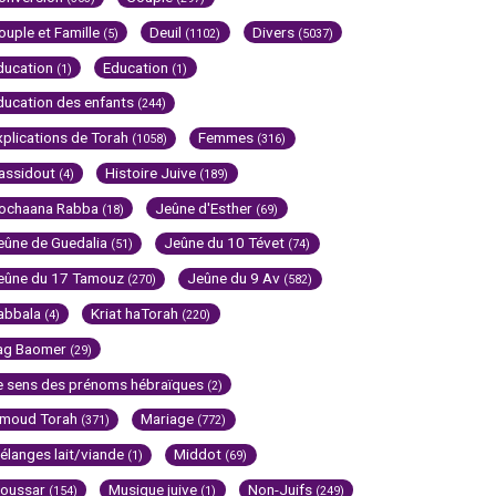
ouple et Famille
Deuil
Divers
(5)
(1102)
(5037)
ducation
Education
(1)
(1)
ducation des enfants
(244)
xplications de Torah
Femmes
(1058)
(316)
assidout
Histoire Juive
(4)
(189)
ochaana Rabba
Jeûne d'Esther
(18)
(69)
eûne de Guedalia
Jeûne du 10 Tévet
(51)
(74)
eûne du 17 Tamouz
Jeûne du 9 Av
(270)
(582)
abbala
Kriat haTorah
(4)
(220)
ag Baomer
(29)
e sens des prénoms hébraïques
(2)
imoud Torah
Mariage
(371)
(772)
élanges lait/viande
Middot
(1)
(69)
oussar
Musique juive
Non-Juifs
(154)
(1)
(249)