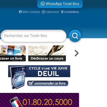
WhatsApp Torah-Box
Mon compte
Calendrier
Columbus
...
vertissements
Livres
Rabbanim
bre