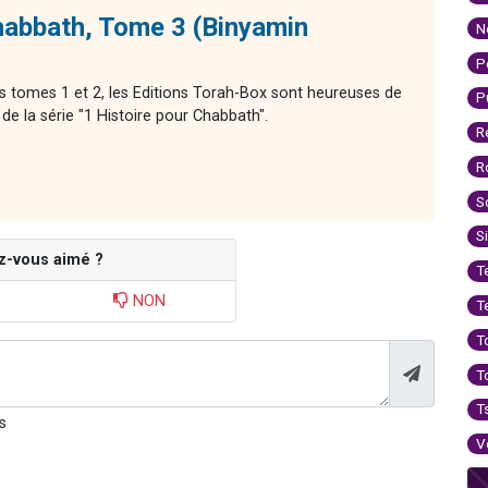
habbath, Tome 3 (Binyamin
N
P
s tomes 1 et 2, les Editions Torah-Box sont heureuses de
P
e la série "1 Histoire pour Chabbath".
R
R
S
S
z-vous aimé ?
T
NON
T
T
T
T
s
V