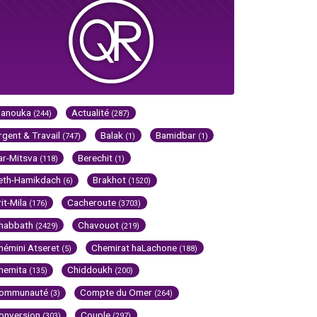
Hanouka
Actualité
(244)
(287)
rgent & Travail
Balak
Bamidbar
(747)
(1)
(1)
ar-Mitsva
Berechit
(118)
(1)
eth-Hamikdach
Brakhot
(6)
(1520)
rit-Mila
Cacheroute
(176)
(3703)
habbath
Chavouot
(2429)
(219)
hémini Atseret
Chemirat haLachone
(5)
(188)
hemita
Chiddoukh
(135)
(200)
ommunauté
Compte du Omer
(3)
(264)
onversion
Couple
(303)
(297)