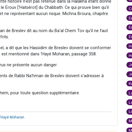
 histoire n'est pas retenue dans la Halakha étant donné
re le Erouv ['Hatsérot] du Chabbath. Ce qui prouve bien qu'il
C
t ne représentant aucun risque. Michna Broura, chapitre
E
E
n de Breslev dit au nom du Ba'al Chem Tov qu'il ne faut
E
rits.
H
el, a dit que les Hassidim de Breslev doivent se conformer
 est mentionné dans 'Hayé Moharan, passage 358.
H
J
rus ne présente aucun danger.
J
ments de Rabbi Na'hman de Breslev doivent s'adresser à
K
hem, pour toute question supplémentaire.
L
L
L
'Hayé Moharan
.
M
M