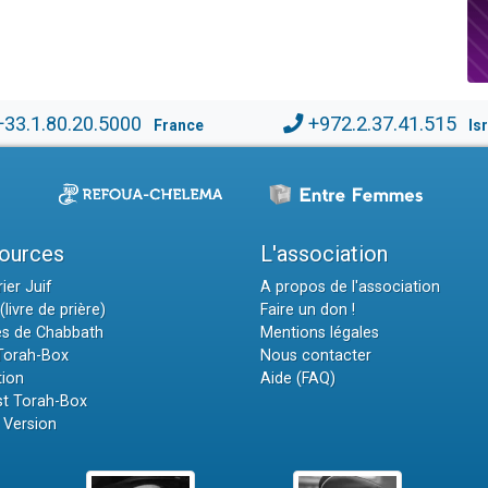
+33.1.80.20.5000
+972.2.37.41.515
France
Is
ources
L'association
ier Juif
A propos de l'association
(livre de prière)
Faire un don !
es de Chabbath
Mentions légales
 Torah-Box
Nous contacter
tion
Aide (FAQ)
t Torah-Box
 Version