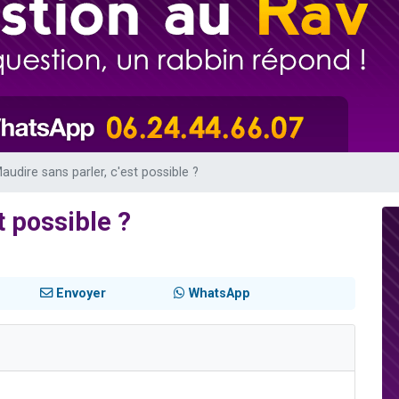
de donner son Maasser
49 places pour étudier en groupe sur Zoom
ent de donner son Maasser
es viennent de faire un don pour 5 enfants déjà orphelins risquent de perdre
viennent de nous rejoindre sur WhatsApp
audire sans parler, c'est possible ?
t possible ?
Envoyer
WhatsApp