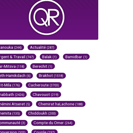
Hanouka
Actualité
(244)
(287)
rgent & Travail
Balak
Bamidbar
(747)
(1)
(1)
ar-Mitsva
Berechit
(118)
(1)
eth-Hamikdach
Brakhot
(6)
(1518)
rit-Mila
Cacheroute
(176)
(3703)
habbath
Chavouot
(2426)
(219)
hémini Atseret
Chemirat haLachone
(5)
(188)
hemita
Chiddoukh
(135)
(200)
ommunauté
Compte du Omer
(3)
(264)
onversion
Couple
(303)
(297)