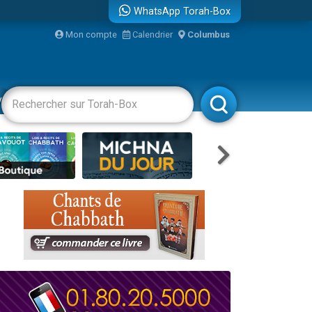
WhatsApp Torah-Box
Mon compte
Calendrier
Columbus
re
vertissements
Livres
Rabbanim
travers le temps