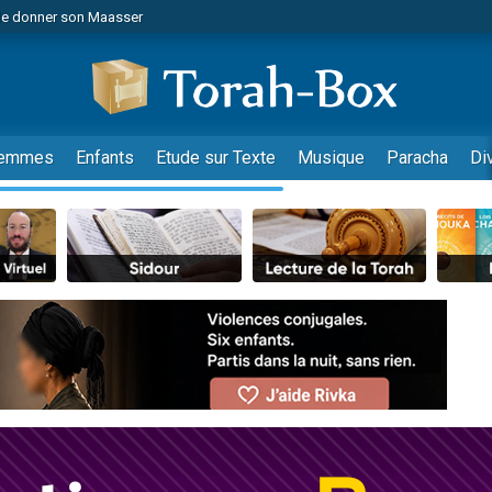
de donner son Maasser
es viennent de faire un don pour 5 jours de vacances aux Orphelins
es viennent de faire un don pour Diane, 80 ans, dans un appartement insalub
viennent de nous rejoindre sur WhatsApp
 viennent de demander une bénédiction
emmes
Enfants
Etude sur Texte
Musique
Paracha
Di
lles musiques dans Torah-Box Music
nnes viennent de faire un don pour Sauvez la jambe de Yohan
49 places pour étudier en groupe sur Zoom
viennent de nous rejoindre sur WhatsApp
viennent de nous rejoindre sur WhatsApp
viennent de nous rejoindre sur WhatsApp
les musiques dans Torah-Box Music
es viennent de faire un don pour Tsédaka : pauvres d'Israel
sion radio : Visions de grandeur n°104 : Le Chabbath et le Birkat Hamazone à 
 viennent de demander une bénédiction