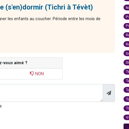
 (s'en)dormir (Tichri à Tévèt)
N
P
ner les enfants au coucher. Période entre les mois de
P
R
R
S
S
z-vous aimé ?
T
NON
T
T
T
s
T
V