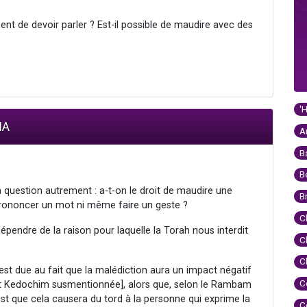
nt de devoir parler ? Est-il possible de maudire avec des
'
IA
A
B
B
 question autrement : a-t-on le droit de maudire une
B
rononcer un mot ni même faire un geste ?
C
pendre de la raison pour laquelle la Torah nous interdit
C
C
t est due au fait que la malédiction aura un impact négatif
C
at Kedochim susmentionnée], alors que, selon le Rambam
 est que cela causera du tord à la personne qui exprime la
C