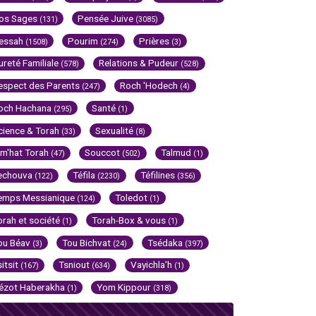
os Sages
Pensée Juive
(131)
(3085)
essah
Pourim
Prières
(1508)
(274)
(3)
ureté Familiale
Relations & Pudeur
(578)
(528)
espect des Parents
Roch 'Hodech
(247)
(4)
och Hachana
Santé
(295)
(1)
cience & Torah
Sexualité
(33)
(8)
im'hat Torah
Souccot
Talmud
(47)
(502)
(1)
echouva
Téfila
Téfilines
(122)
(2230)
(356)
emps Messianique
Toledot
(124)
(1)
orah et société
Torah-Box & vous
(1)
(1)
ou Béav
Tou Bichvat
Tsédaka
(3)
(24)
(397)
sitsit
Tsniout
Vayichla'h
(167)
(634)
(1)
ézot Haberakha
Yom Kippour
(1)
(318)