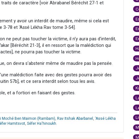
 traits de caractère [voir Abrabanel Béréchit 27-1 et
C
E
nement y avoir un interdit de maudire, même si cela est
e 3-78 et 'Assé Lékha Rav tome 3-54].
E
E
n ne peut pas toucher la victime, il n'y aura pas d'interdit,
kar [Béréchit 21-3], il en ressort que la malédiction qui
H
 actes], ne pourra pas toucher la victime.
H
raïque, on devra s'abstenir même de maudire pas la pensée.
J
d'une malédiction faite avec des gestes pourra avoir des
J
itin 57b], et ce sera interdit selon tous les avis.
K
le, et a fortiori en faisant des gestes.
L
L
L
i Moché Ben Maimon (Rambam)
,
Rav Itshak Abarbanel
,
'Assé Lékha
éfer Hamitsvot
,
Séfer Ha'hinoukh
.
M
M