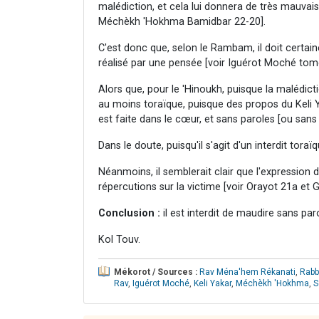
malédiction, et cela lui donnera de très mauvais
Méchèkh 'Hokhma Bamidbar 22-20].
C'est donc que, selon le Rambam, il doit certai
réalisé par une pensée [voir Iguérot Moché tom
Alors que, pour le 'Hinoukh, puisque la malédictio
au moins toraïque, puisque des propos du Keli Ya
est faite dans le cœur, et sans paroles [ou sans
Dans le doute, puisqu'il s'agit d'un interdit to
Néanmoins, il semblerait clair que l'expression 
répercutions sur la victime [voir Orayot 21a et Gu
Conclusion :
il est interdit de maudire sans paro
Kol Touv.
Mékorot / Sources :
Rav Ména'hem Rékanati
,
Rabb
Rav
,
Iguérot Moché
,
Keli Yakar
,
Méchèkh 'Hokhma
,
S