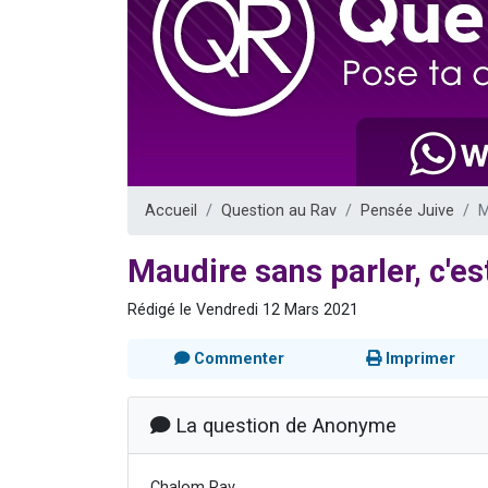
Ariel vient 
Il reste 
Nathaniel vi
6 personn
3 personnes 
Accueil
Question au Rav
Pensée Juive
M
Maudire sans parler, c'es
Rédigé le Vendredi 12 Mars 2021
Commenter
Imprimer
La question de Anonyme
Chalom Rav,