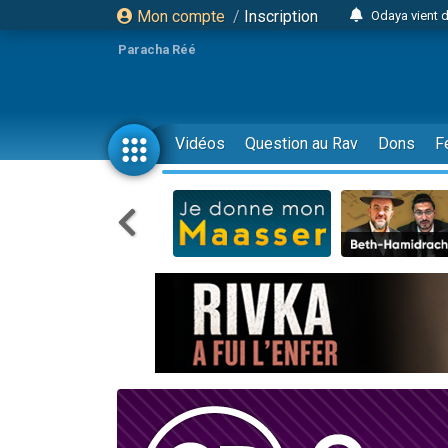
Mon compte
/
Inscription
Odaya vient 
3 personn
Paracha Réé
3 personn
2 personnes 
13 personnes
Vidéos
Question au Rav
Dons
F
12 nouve
30 perso
Il reste 
3 personnes 
2 personnes 
3 personnes 
2 nouvel
8 personn
Nouvelle émis
61 personnes