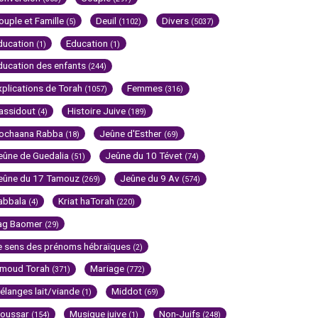
ouple et Famille
Deuil
Divers
(5)
(1102)
(5037)
ducation
Education
(1)
(1)
ducation des enfants
(244)
xplications de Torah
Femmes
(1057)
(316)
assidout
Histoire Juive
(4)
(189)
ochaana Rabba
Jeûne d'Esther
(18)
(69)
eûne de Guedalia
Jeûne du 10 Tévet
(51)
(74)
eûne du 17 Tamouz
Jeûne du 9 Av
(269)
(574)
abbala
Kriat haTorah
(4)
(220)
ag Baomer
(29)
e sens des prénoms hébraïques
(2)
imoud Torah
Mariage
(371)
(772)
élanges lait/viande
Middot
(1)
(69)
oussar
Musique juive
Non-Juifs
(154)
(1)
(248)