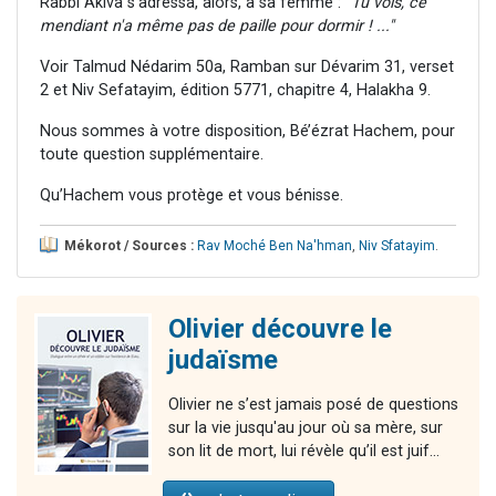
Rabbi Akiva s'adressa, alors, à sa femme :
"Tu vois, ce
mendiant n'a même pas de paille pour dormir ! ..."
Voir Talmud Nédarim 50a, Ramban sur Dévarim 31, verset
2 et Niv Sefatayim, édition 5771, chapitre 4, Halakha 9.
Nous sommes à votre disposition, Bé’ézrat Hachem, pour
toute question supplémentaire.
Qu’Hachem vous protège et vous bénisse.
Mékorot / Sources :
Rav Moché Ben Na'hman
,
Niv Sfatayim
.
Olivier découvre le
judaïsme
Olivier ne s’est jamais posé de questions
sur la vie jusqu'au jour où sa mère, sur
son lit de mort, lui révèle qu’il est juif...