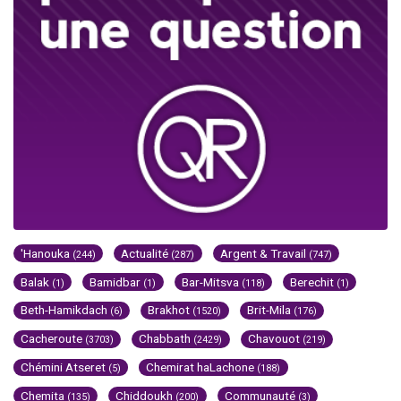
'Hanouka
Actualité
Argent & Travail
(244)
(287)
(747)
Balak
Bamidbar
Bar-Mitsva
Berechit
(1)
(1)
(118)
(1)
Beth-Hamikdach
Brakhot
Brit-Mila
(6)
(1520)
(176)
Cacheroute
Chabbath
Chavouot
(3703)
(2429)
(219)
Chémini Atseret
Chemirat haLachone
(5)
(188)
Chemita
Chiddoukh
Communauté
(135)
(200)
(3)