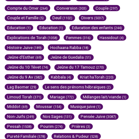
Compte du Omer
Conversion
Couple
(264)
(303)
(297)
Couple et Famille
Deuil
Divers
(5)
(1102)
(5037)
Education
Education
Education des enfants
(1)
(1)
(244)
Explications de Torah
Femmes
Hassidout
(1058)
(316)
(4)
Histoire Juive
Hochaana Rabba
(189)
(18)
Jeûne d'Esther
Jeûne de Guedalia
(69)
(51)
Jeûne du 10 Tévet
Jeûne du 17 Tamouz
(74)
(270)
Jeûne du 9 Av
Kabbala
Kriat haTorah
(582)
(4)
(220)
Lag Baomer
Le sens des prénoms hébraïques
(29)
(2)
Limoud Torah
Mariage
Mélanges lait/viande
(371)
(772)
(1)
Middot
Moussar
Musique juive
(69)
(154)
(1)
Non-Juifs
Nos Sages
Pensée Juive
(249)
(131)
(3087)
Pessah
Pourim
Prières
(1508)
(274)
(3)
Pureté Familiale
Relations & Pudeur
(578)
(528)