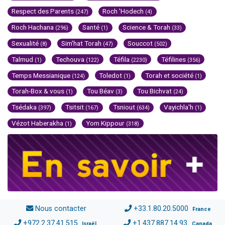
Respect des Parents
Roch 'Hodech
(247)
(4)
Roch Hachana
Santé
Science & Torah
(296)
(1)
(33)
Sexualité
Sim'hat Torah
Souccot
(8)
(47)
(502)
Talmud
Techouva
Téfila
Téfilines
(1)
(122)
(2230)
(356)
Temps Messianique
Toledot
Torah et société
(124)
(1)
(1)
Torah-Box & vous
Tou Béav
Tou Bichvat
(1)
(3)
(24)
Tsédaka
Tsitsit
Tsniout
Vayichla'h
(397)
(167)
(634)
(1)
Vézot Haberakha
Yom Kippour
(1)
(318)
Nous contacter
+33.1.80.20.5000
France
+972.2.37.41.515
+1.437.887.14.93
Israël
Canada