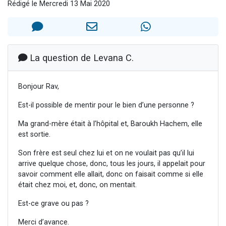
Rédigé le Mercredi 13 Mai 2020
3 personnes viennent de nous rejoindre sur WhatsApp
3 personnes viennent de faire un don pour 5 jours de vacances aux Orphelins
Odaya vient de donner son Maasser
13 personnes viennent de demander une bénédiction
La question de Levana C.
3 personnes viennent de nous rejoindre sur WhatsApp
Bonjour Rav,
Est-il possible de mentir pour le bien d’une personne ?
Ma grand-mère était à l’hôpital et, Baroukh Hachem, elle
est sortie.
Son frère est seul chez lui et on ne voulait pas qu’il lui
arrive quelque chose, donc, tous les jours, il appelait pour
savoir comment elle allait, donc on faisait comme si elle
était chez moi, et, donc, on mentait.
Est-ce grave ou pas ?
Merci d’avance.