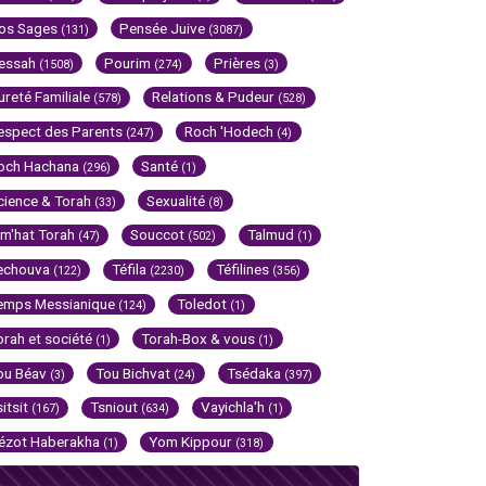
os Sages
Pensée Juive
(131)
(3087)
essah
Pourim
Prières
(1508)
(274)
(3)
ureté Familiale
Relations & Pudeur
(578)
(528)
espect des Parents
Roch 'Hodech
(247)
(4)
och Hachana
Santé
(296)
(1)
cience & Torah
Sexualité
(33)
(8)
im'hat Torah
Souccot
Talmud
(47)
(502)
(1)
echouva
Téfila
Téfilines
(122)
(2230)
(356)
emps Messianique
Toledot
(124)
(1)
orah et société
Torah-Box & vous
(1)
(1)
ou Béav
Tou Bichvat
Tsédaka
(3)
(24)
(397)
sitsit
Tsniout
Vayichla'h
(167)
(634)
(1)
ézot Haberakha
Yom Kippour
(1)
(318)