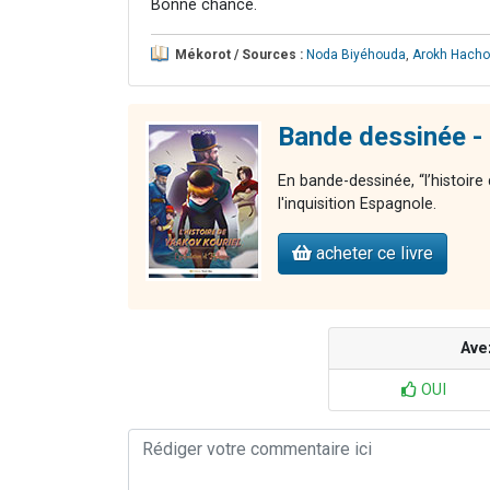
Bonne chance.
Mékorot / Sources :
Noda Biyéhouda
,
Arokh Hacho
Bande dessinée - 
En bande-dessinée, “l’histoire
l'inquisition Espagnole.
acheter ce livre
Ave
OUI