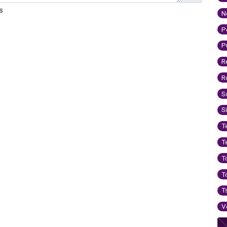
s
N
P
P
R
R
S
S
T
T
T
T
T
V