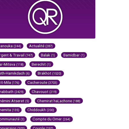
Hanouka
Actualité
(244)
(287)
rgent & Travail
Balak
Bamidbar
(747)
(1)
(1)
ar-Mitsva
Berechit
(118)
(1)
eth-Hamikdach
Brakhot
(6)
(1520)
rit-Mila
Cacheroute
(176)
(3703)
habbath
Chavouot
(2429)
(219)
hémini Atseret
Chemirat haLachone
(5)
(188)
hemita
Chiddoukh
(135)
(200)
ommunauté
Compte du Omer
(3)
(264)
onversion
Couple
(303)
(297)