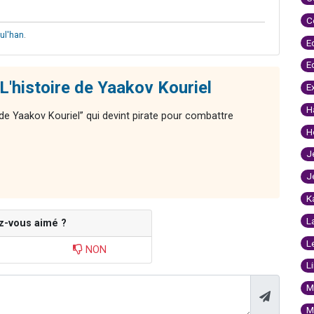
C
ul'han
.
E
E
L'histoire de Yaakov Kouriel
E
H
 de Yaakov Kouriel” qui devint pirate pour combattre
H
J
J
K
L
z-vous aimé ?
L
NON
L
M
M