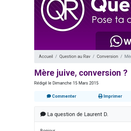
Il reste 
3 personnes 
2 personnes 
2 nouvel
6 personnes 
Accueil
Question au Rav
Conversion
Mèr
Mère juive, conversion ?
Rédigé le Dimanche 15 Mars 2015
Commenter
Imprimer
La question de Laurent D.
Bonjour,