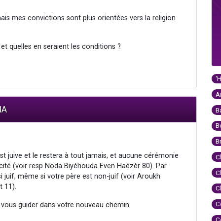
ais mes convictions sont plus orientées vers la religion
et quelles en seraient les conditions ?
'
A
IA
B
B
B
est juive et le restera à tout jamais, et aucune cérémonie
C
aïcité (voir resp Noda Biyéhouda Even Haézèr 80). Par
C
 juif, même si votre père est non-juif (voir Aroukh
 11).
C
C
i vous guider dans votre nouveau chemin.
C