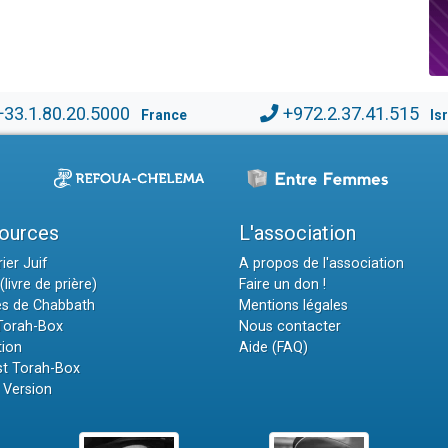
+33.1.80.20.5000
+972.2.37.41.515
France
Is
ources
L'association
ier Juif
A propos de l'association
(livre de prière)
Faire un don !
es de Chabbath
Mentions légales
 Torah-Box
Nous contacter
tion
Aide (FAQ)
t Torah-Box
 Version