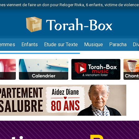
es viennent de faire un don pour Reloger Rivka, 6 enfants, victime de violences
es viennent de faire un don pour 1 Journée de Vacances Pour les Enfants
 viennent de demander une bénédiction
viennent de nous rejoindre sur WhatsApp
49 places pour étudier en groupe sur Zoom
emmes
Enfants
Etude sur Texte
Musique
Paracha
Di
nes viennent de faire un don pour Diane, 80 ans, dans un appartement insalu
 donner son Maasser
viennent de nous rejoindre sur WhatsApp
viennent de nous rejoindre sur WhatsApp
es viennent de faire un don pour 5 jours de vacances aux Orphelins
de donner son Maasser
viennent de nous rejoindre sur WhatsApp
 viennent de demander une bénédiction
lles musiques dans Torah-Box Music
nnes viennent de faire un don pour Sauvez la jambe de Yohan