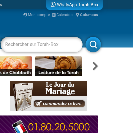
...
WhatsApp Torah-Box
Mon compte
Calendrier
Columbus
vertissements
Livres
Rabbanim
bre