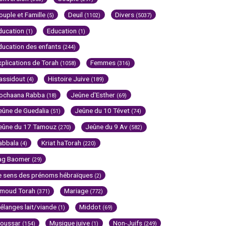
ouple et Famille
Deuil
Divers
(5)
(1102)
(5037)
ducation
Education
(1)
(1)
ducation des enfants
(244)
xplications de Torah
Femmes
(1058)
(316)
assidout
Histoire Juive
(4)
(189)
ochaana Rabba
Jeûne d'Esther
(18)
(69)
eûne de Guedalia
Jeûne du 10 Tévet
(51)
(74)
eûne du 17 Tamouz
Jeûne du 9 Av
(270)
(582)
abbala
Kriat haTorah
(4)
(220)
ag Baomer
(29)
e sens des prénoms hébraïques
(2)
imoud Torah
Mariage
(371)
(772)
élanges lait/viande
Middot
(1)
(69)
oussar
Musique juive
Non-Juifs
(154)
(1)
(249)