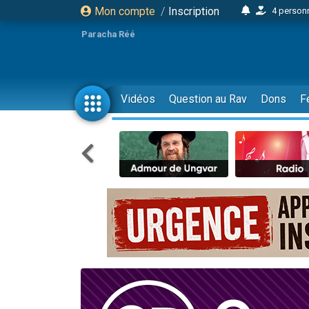
Mon compte
/
Inscription
4 personn
2 personn
Paracha Réé
17 personnes
4 personnes 
Il reste 
Vidéos
Question au Rav
Dons
F
23 person
Eva vient de
4 personnes 
3 personnes 
3 personn
Odaya vient 
2 personnes 
13 personnes
12 nouve
30 perso