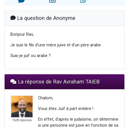
4 personnes viennent de nous rejoindre sur WhatsApp
3 personnes viennent de nous rejoindre sur WhatsApp
La question de Anonyme
3 personnes viennent de faire un don pour 5 jours de vacances aux Orphelins
Odaya vient de donner son Maasser
Bonjour Rav,
2 personnes viennent de faire un don pour Tsédaka : pauvres d'Israel
Je suis le fils d'une mère juive et d'un père arabe.
Suis-je juif ou arabe ?
La réponse de Rav Avraham TAIEB
Chalom,
Vous êtes Juif à part entière !
En effet, d'après le judaïsme, on détermine
7628 réponses
si une personne est juive en fonction de sa