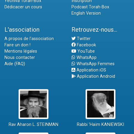
Yéchiva Torah-Box
Inscription
Dédicacer un cours
Podcast Torah-Box
English Version
L'association
Retrouvez-nous...
A propos de l'association
Twitter
Faire un don !
Facebook
Mentions légales
YouTube
Nous contacter
WhatsApp
Aide (FAQ)
WhatsApp Femmes
Application iOS
Application Android
Rav Aharon L. STEINMAN
Rabbi 'Haïm KANIEWSKI