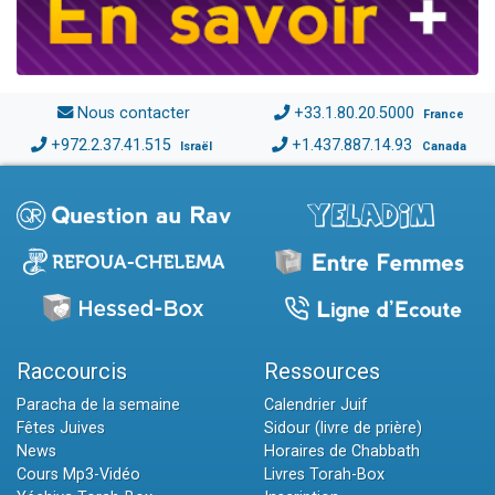
Nous contacter
+33.1.80.20.5000
France
+972.2.37.41.515
+1.437.887.14.93
Israël
Canada
Raccourcis
Ressources
Paracha de la semaine
Calendrier Juif
Fêtes Juives
Sidour (livre de prière)
News
Horaires de Chabbath
Cours Mp3-Vidéo
Livres Torah-Box