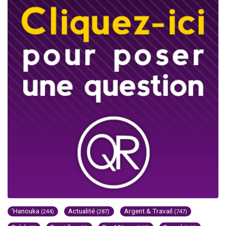
'Hanouka
Actualité
Argent & Travail
(244)
(287)
(747)