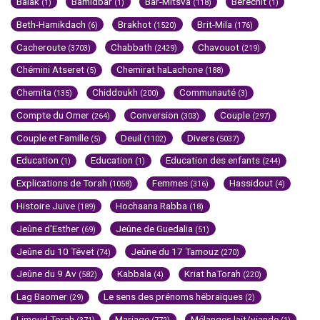
Balak
Bamidbar
Bar-Mitsva
Berechit
(1)
(1)
(118)
(1)
Beth-Hamikdach
Brakhot
Brit-Mila
(6)
(1520)
(176)
Cacheroute
Chabbath
Chavouot
(3703)
(2429)
(219)
Chémini Atseret
Chemirat haLachone
(5)
(188)
Chemita
Chiddoukh
Communauté
(135)
(200)
(3)
Compte du Omer
Conversion
Couple
(264)
(303)
(297)
Couple et Famille
Deuil
Divers
(5)
(1102)
(5037)
Education
Education
Education des enfants
(1)
(1)
(244)
Explications de Torah
Femmes
Hassidout
(1058)
(316)
(4)
Histoire Juive
Hochaana Rabba
(189)
(18)
Jeûne d'Esther
Jeûne de Guedalia
(69)
(51)
Jeûne du 10 Tévet
Jeûne du 17 Tamouz
(74)
(270)
Jeûne du 9 Av
Kabbala
Kriat haTorah
(582)
(4)
(220)
Lag Baomer
Le sens des prénoms hébraïques
(29)
(2)
Limoud Torah
Mariage
Mélanges lait/viande