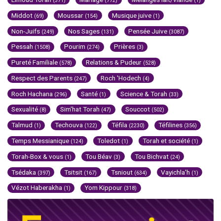
(371)
(772)
(1)
Middot
Moussar
Musique juive
(69)
(154)
(1)
Non-Juifs
Nos Sages
Pensée Juive
(249)
(131)
(3087)
Pessah
Pourim
Prières
(1508)
(274)
(3)
Pureté Familiale
Relations & Pudeur
(578)
(528)
Respect des Parents
Roch 'Hodech
(247)
(4)
Roch Hachana
Santé
Science & Torah
(296)
(1)
(33)
Sexualité
Sim'hat Torah
Souccot
(8)
(47)
(502)
Talmud
Techouva
Téfila
Téfilines
(1)
(122)
(2230)
(356)
Temps Messianique
Toledot
Torah et société
(124)
(1)
(1)
Torah-Box & vous
Tou Béav
Tou Bichvat
(1)
(3)
(24)
Tsédaka
Tsitsit
Tsniout
Vayichla'h
(397)
(167)
(634)
(1)
Vézot Haberakha
Yom Kippour
(1)
(318)