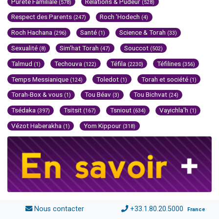
Pureté Familiale
Relations & Pudeur
(578)
(528)
Respect des Parents
Roch 'Hodech
(247)
(4)
Roch Hachana
Santé
Science & Torah
(296)
(1)
(33)
Sexualité
Sim'hat Torah
Souccot
(8)
(47)
(502)
Talmud
Techouva
Téfila
Téfilines
(1)
(122)
(2230)
(356)
Temps Messianique
Toledot
Torah et société
(124)
(1)
(1)
Torah-Box & vous
Tou Béav
Tou Bichvat
(1)
(3)
(24)
Tsédaka
Tsitsit
Tsniout
Vayichla'h
(397)
(167)
(634)
(1)
Vézot Haberakha
Yom Kippour
(1)
(318)
Nous contacter
+33.1.80.20.5000
France