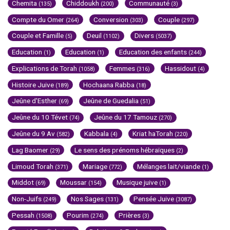
Chemita
Chiddoukh
Communauté
(135)
(200)
(3)
Compte du Omer
Conversion
Couple
(264)
(303)
(297)
Couple et Famille
Deuil
Divers
(5)
(1102)
(5037)
Education
Education
Education des enfants
(1)
(1)
(244)
Explications de Torah
Femmes
Hassidout
(1058)
(316)
(4)
Histoire Juive
Hochaana Rabba
(189)
(18)
Jeûne d'Esther
Jeûne de Guedalia
(69)
(51)
Jeûne du 10 Tévet
Jeûne du 17 Tamouz
(74)
(270)
Jeûne du 9 Av
Kabbala
Kriat haTorah
(582)
(4)
(220)
Lag Baomer
Le sens des prénoms hébraïques
(29)
(2)
Limoud Torah
Mariage
Mélanges lait/viande
(371)
(772)
(1)
Middot
Moussar
Musique juive
(69)
(154)
(1)
Non-Juifs
Nos Sages
Pensée Juive
(249)
(131)
(3087)
Pessah
Pourim
Prières
(1508)
(274)
(3)