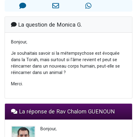
13 personnes viennent de demander une bénédiction
30 personnes viennent de faire un don pour Sauvez la jambe de Yohan
Il reste 49 places pour étudier en groupe sur Zoom
La question de Monica G.
12 nouvelles musiques dans Torah-Box Music
Bonjour,
29 personnes viennent de demander une bénédiction
Je souhaitais savoir si la métempsychose est évoquée
dans la Torah, mais surtout si l'âme revient et peut se
réincarner dans un nouveau corps humain, peut-elle se
réincarner dans un animal ?
Merci.
La réponse de Rav Chalom GUENOUN
Bonjour,