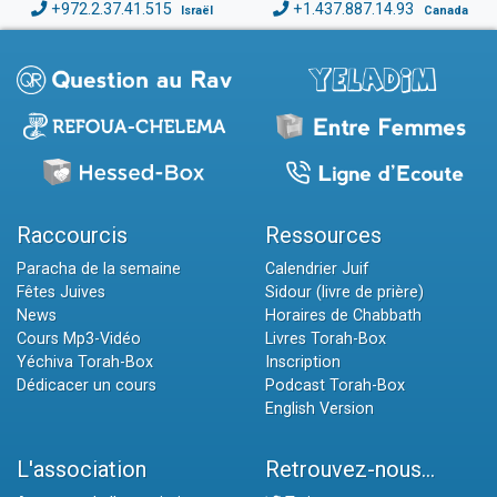
+972.2.37.41.515
+1.437.887.14.93
Israël
Canada
Raccourcis
Ressources
Paracha de la semaine
Calendrier Juif
Fêtes Juives
Sidour (livre de prière)
News
Horaires de Chabbath
Cours Mp3-Vidéo
Livres Torah-Box
Yéchiva Torah-Box
Inscription
Dédicacer un cours
Podcast Torah-Box
English Version
L'association
Retrouvez-nous...