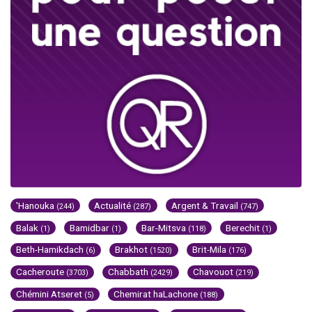
'Hanouka
Actualité
Argent & Travail
(244)
(287)
(747)
Balak
Bamidbar
Bar-Mitsva
Berechit
(1)
(1)
(118)
(1)
Beth-Hamikdach
Brakhot
Brit-Mila
(6)
(1520)
(176)
Cacheroute
Chabbath
Chavouot
(3703)
(2429)
(219)
Chémini Atseret
Chemirat haLachone
(5)
(188)