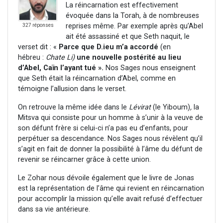
La réincarnation est effectivement
évoquée dans la Torah, à de nombreuses
reprises même. Par exemple après qu’Abel
327 réponses
ait été assassiné et que Seth naquit, le
verset dit : «
Parce que D.ieu m’a accordé
(en
hébreu :
Chate Li)
une nouvelle postérité au lieu
d’Abel, Caïn l’ayant tué ».
Nos Sages nous enseignent
que Seth était la réincarnation d’Abel, comme en
témoigne l’allusion dans le verset.
On retrouve la même idée dans le
Lévirat
(le Yiboum)
,
la
Mitsva qui consiste pour un homme à s’unir à la veuve de
son défunt frère si celui-ci n’a pas eu d’enfants, pour
perpétuer sa descendance. Nos Sages nous révèlent qu’il
s’agit en fait de donner la possibilité à l’âme du défunt de
revenir se réincarner grâce à cette union.
Le Zohar nous dévoile également que le livre de Jonas
est la représentation de l’âme qui revient en réincarnation
pour accomplir la mission qu’elle avait refusé d’effectuer
dans sa vie antérieure.