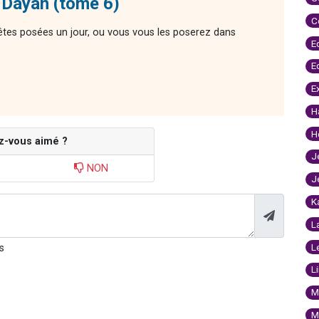
 Dayan (tome 6)
C
êtes posées un jour, ou vous vous les poserez dans
E
E
E
H
H
z-vous aimé ?
J
NON
J
K
L
L
s
L
M
M