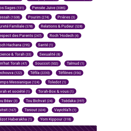
os Sages
Pensée Juive
(131)
(3085)
essah
Pourim
Prières
(1508)
(274)
(3)
ureté Familiale
Relations & Pudeur
(578)
(528)
espect des Parents
Roch 'Hodech
(247)
(4)
och Hachana
Santé
(295)
(1)
cience & Torah
Sexualité
(33)
(8)
im'hat Torah
Souccot
Talmud
(47)
(502)
(1)
echouva
Téfila
Téfilines
(122)
(2230)
(356)
emps Messianique
Toledot
(124)
(1)
orah et société
Torah-Box & vous
(1)
(1)
ou Béav
Tou Bichvat
Tsédaka
(3)
(24)
(397)
sitsit
Tsniout
Vayichla'h
(167)
(634)
(1)
ézot Haberakha
Yom Kippour
(1)
(318)