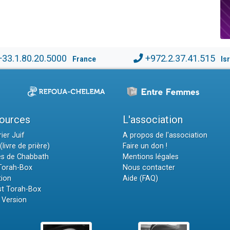
+33.1.80.20.5000
+972.2.37.41.515
France
Is
ources
L'association
ier Juif
A propos de l'association
(livre de prière)
Faire un don !
es de Chabbath
Mentions légales
 Torah-Box
Nous contacter
tion
Aide (FAQ)
t Torah-Box
 Version