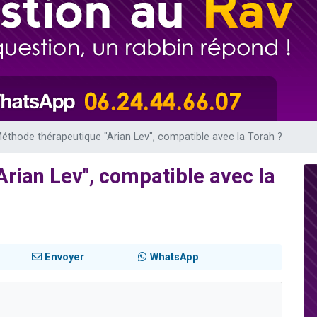
 viennent de demander une bénédiction
49 places pour étudier en groupe sur Zoom
de donner son Maasser
ent de donner son Maasser
viennent de nous rejoindre sur WhatsApp
éthode thérapeutique "Arian Lev", compatible avec la Torah ?
rian Lev", compatible avec la
Envoyer
WhatsApp