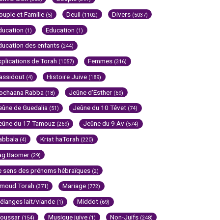
ouple et Famille
Deuil
Divers
(5)
(1102)
(5037)
ducation
Education
(1)
(1)
ducation des enfants
(244)
xplications de Torah
Femmes
(1057)
(316)
assidout
Histoire Juive
(4)
(189)
ochaana Rabba
Jeûne d'Esther
(18)
(69)
eûne de Guedalia
Jeûne du 10 Tévet
(51)
(74)
eûne du 17 Tamouz
Jeûne du 9 Av
(269)
(574)
abbala
Kriat haTorah
(4)
(220)
ag Baomer
(29)
e sens des prénoms hébraïques
(2)
imoud Torah
Mariage
(371)
(772)
élanges lait/viande
Middot
(1)
(69)
oussar
Musique juive
Non-Juifs
(154)
(1)
(248)