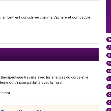
 "Arian Lev" est considérée comme Cachère et compatible
'
A
B
B
B
thérapeutique travaille avec les énergies du corps et le
C
blème ou d'incompatibilité avec la Torah.
C
'hamot.
C
C
C