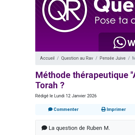
61 personnes
Il reste 
Ariel vient 
Nathaniel vi
4 personnes 
Accueil
Question au Rav
Pensée Juive
M
Méthode thérapeutique "A
Torah ?
Rédigé le Lundi 12 Janvier 2026
Commenter
Imprimer
La question de Ruben M.