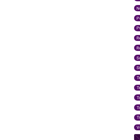
N
P
P
R
R
S
S
T
T
T
T
T
V