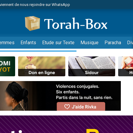
viennent de nous rejoindre sur WhatsApp
de donner son Maasser
es viennent de faire un don pour 5 jours de vacances aux Orphelins
es viennent de faire un don pour Diane, 80 ans, dans un appartement insalub
viennent de nous rejoindre sur WhatsApp
emmes
Enfants
Etude sur Texte
Musique
Paracha
Di
 viennent de demander une bénédiction
nnes viennent de faire un don pour Sauvez la jambe de Yohan
49 places pour étudier en groupe sur Zoom
lles musiques dans Torah-Box Music
viennent de nous rejoindre sur WhatsApp
viennent de nous rejoindre sur WhatsApp
les musiques dans Torah-Box Music
viennent de nous rejoindre sur WhatsApp
es viennent de faire un don pour Tsédaka : pauvres d'Israel
sion radio : Visions de grandeur n°104 : Le Chabbath et le Birkat Hamazone à 