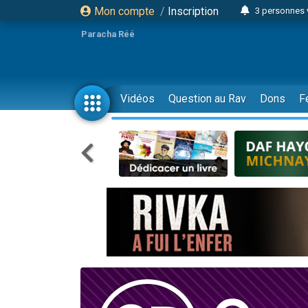
Mon compte
/
Inscription
3 personnes 
Odaya vient 
Paracha Réé
3 personn
3 personn
2 personnes 
Vidéos
Question au Rav
Dons
F
13 personnes
30 perso
Il reste 
12 nouve
3 personnes 
2 personnes 
2 nouvel
3 personnes 
8 personn
Nouvelle émis