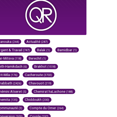
Hanouka
Actualité
(244)
(287)
rgent & Travail
Balak
Bamidbar
(747)
(1)
(1)
ar-Mitsva
Berechit
(118)
(1)
eth-Hamikdach
Brakhot
(6)
(1518)
rit-Mila
Cacheroute
(176)
(3703)
habbath
Chavouot
(2426)
(219)
hémini Atseret
Chemirat haLachone
(5)
(188)
hemita
Chiddoukh
(135)
(200)
ommunauté
Compte du Omer
(3)
(264)
onversion
Couple
(303)
(297)