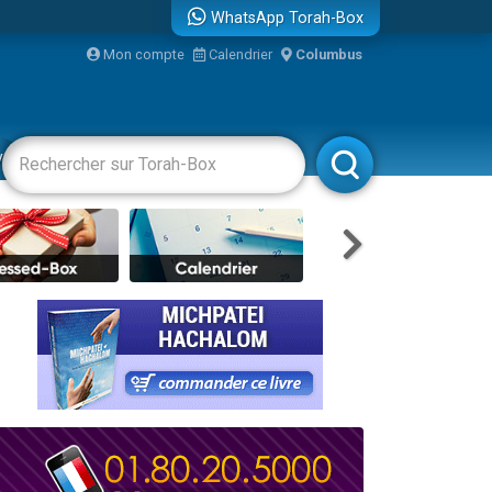
WhatsApp Torah-Box
Mon compte
Calendrier
Columbus
re
vertissements
Livres
Rabbanim
travers le temps