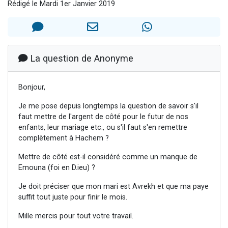
Rédigé le Mardi 1er Janvier 2019
2 personnes viennent de nous rejoindre sur WhatsApp
13 personnes viennent de demander une bénédiction
Il reste 49 places pour étudier en groupe sur Zoom
12 nouvelles musiques dans Torah-Box Music
La question de Anonyme
2 personnes viennent de nous rejoindre sur WhatsApp
Bonjour,
Je me pose depuis longtemps la question de savoir s'il
faut mettre de l'argent de côté pour le futur de nos
enfants, leur mariage etc., ou s'il faut s'en remettre
complètement à Hachem ?
Mettre de côté est-il considéré comme un manque de
Emouna (foi en D.ieu) ?
Je doit préciser que mon mari est Avrekh et que ma paye
suffit tout juste pour finir le mois.
Mille mercis pour tout votre travail.