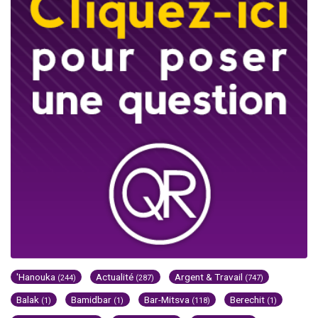
'Hanouka
Actualité
Argent & Travail
(244)
(287)
(747)
Balak
Bamidbar
Bar-Mitsva
Berechit
(1)
(1)
(118)
(1)