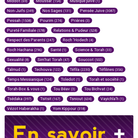
Middot
Moussar
Musique juive
(69)
(154)
(1)
Non-Juifs
Nos Sages
Pensée Juive
(249)
(131)
(3087)
Pessah
Pourim
Prières
(1508)
(274)
(3)
Pureté Familiale
Relations & Pudeur
(578)
(528)
Respect des Parents
Roch 'Hodech
(247)
(4)
Roch Hachana
Santé
Science & Torah
(296)
(1)
(33)
Sexualité
Sim'hat Torah
Souccot
(8)
(47)
(502)
Talmud
Techouva
Téfila
Téfilines
(1)
(122)
(2230)
(356)
Temps Messianique
Toledot
Torah et société
(124)
(1)
(1)
Torah-Box & vous
Tou Béav
Tou Bichvat
(1)
(3)
(24)
Tsédaka
Tsitsit
Tsniout
Vayichla'h
(397)
(167)
(634)
(1)
Vézot Haberakha
Yom Kippour
(1)
(318)