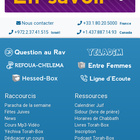
Nous contacter
+33.1.80.20.5000
France
+972.2.37.41.515
+1.437.887.14.93
Israël
Canada
Raccourcis
Ressources
Paracha de la semaine
Calendrier Juif
Fêtes Juives
Sidour (livre de prière)
News
Horaires de Chabbath
Cours Mp3-Vidéo
Livres Torah-Box
Yéchiva Torah-Box
Inscription
Dédicacer un cours
Podcast Torah-Box