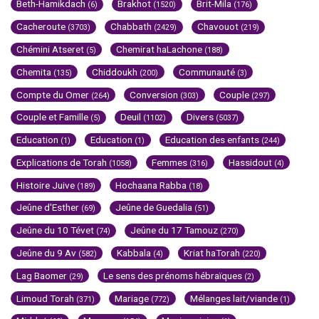
Beth-Hamikdach
Brakhot
Brit-Mila
(6)
(1520)
(176)
Cacheroute
Chabbath
Chavouot
(3703)
(2429)
(219)
Chémini Atseret
Chemirat haLachone
(5)
(188)
Chemita
Chiddoukh
Communauté
(135)
(200)
(3)
Compte du Omer
Conversion
Couple
(264)
(303)
(297)
Couple et Famille
Deuil
Divers
(5)
(1102)
(5037)
Education
Education
Education des enfants
(1)
(1)
(244)
Explications de Torah
Femmes
Hassidout
(1058)
(316)
(4)
Histoire Juive
Hochaana Rabba
(189)
(18)
Jeûne d'Esther
Jeûne de Guedalia
(69)
(51)
Jeûne du 10 Tévet
Jeûne du 17 Tamouz
(74)
(270)
Jeûne du 9 Av
Kabbala
Kriat haTorah
(582)
(4)
(220)
Lag Baomer
Le sens des prénoms hébraïques
(29)
(2)
Limoud Torah
Mariage
Mélanges lait/viande
(371)
(772)
(1)