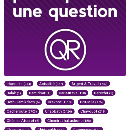
'Hanouka
Actualité
Argent & Travail
(244)
(287)
(747)
Balak
Bamidbar
Bar-Mitsva
Berechit
(1)
(1)
(118)
(1)
Beth-Hamikdach
Brakhot
Brit-Mila
(6)
(1518)
(176)
Cacheroute
Chabbath
Chavouot
(3703)
(2426)
(219)
Chémini Atseret
Chemirat haLachone
(5)
(188)
Chemita
Chiddoukh
Communauté