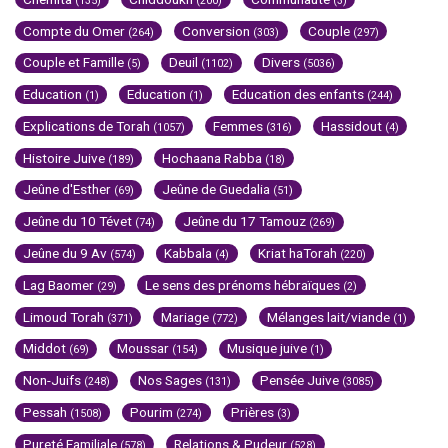
(135)
(200)
(3)
Compte du Omer
Conversion
Couple
(264)
(303)
(297)
Couple et Famille
Deuil
Divers
(5)
(1102)
(5036)
Education
Education
Education des enfants
(1)
(1)
(244)
Explications de Torah
Femmes
Hassidout
(1057)
(316)
(4)
Histoire Juive
Hochaana Rabba
(189)
(18)
Jeûne d'Esther
Jeûne de Guedalia
(69)
(51)
Jeûne du 10 Tévet
Jeûne du 17 Tamouz
(74)
(269)
Jeûne du 9 Av
Kabbala
Kriat haTorah
(574)
(4)
(220)
Lag Baomer
Le sens des prénoms hébraïques
(29)
(2)
Limoud Torah
Mariage
Mélanges lait/viande
(371)
(772)
(1)
Middot
Moussar
Musique juive
(69)
(154)
(1)
Non-Juifs
Nos Sages
Pensée Juive
(248)
(131)
(3085)
Pessah
Pourim
Prières
(1508)
(274)
(3)
Pureté Familiale
Relations & Pudeur
(578)
(528)