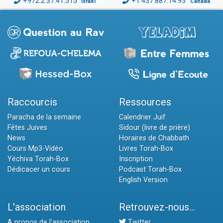
+972.2.37.41.515
+1.437.887.14.93
Israël
Canada
Raccourcis
Ressources
Paracha de la semaine
Calendrier Juif
Fêtes Juives
Sidour (livre de prière)
News
Horaires de Chabbath
Cours Mp3-Vidéo
Livres Torah-Box
Yéchiva Torah-Box
Inscription
Dédicacer un cours
Podcast Torah-Box
English Version
L'association
Retrouvez-nous...
A propos de l'association
Twitter