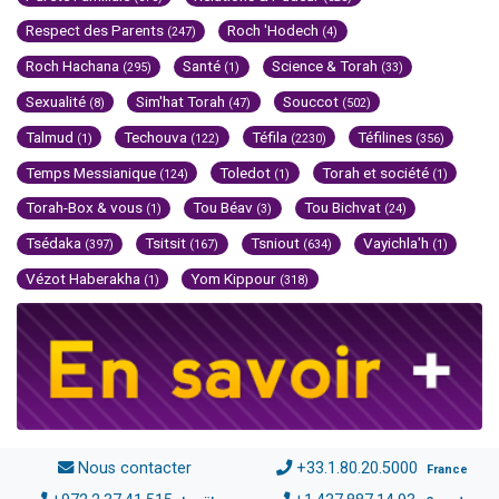
Respect des Parents
Roch 'Hodech
(247)
(4)
Roch Hachana
Santé
Science & Torah
(295)
(1)
(33)
Sexualité
Sim'hat Torah
Souccot
(8)
(47)
(502)
Talmud
Techouva
Téfila
Téfilines
(1)
(122)
(2230)
(356)
Temps Messianique
Toledot
Torah et société
(124)
(1)
(1)
Torah-Box & vous
Tou Béav
Tou Bichvat
(1)
(3)
(24)
Tsédaka
Tsitsit
Tsniout
Vayichla'h
(397)
(167)
(634)
(1)
Vézot Haberakha
Yom Kippour
(1)
(318)
Nous contacter
+33.1.80.20.5000
France