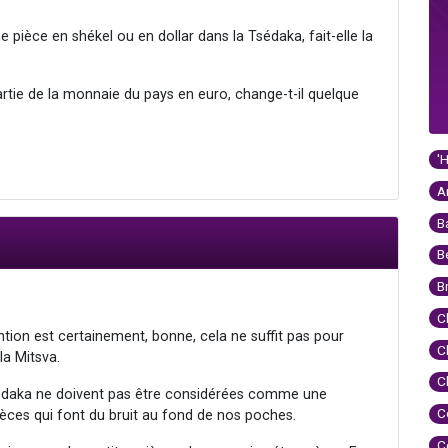
pièce en shékel ou en dollar dans la Tsédaka, fait-elle la
partie de la monnaie du pays en euro, change-t-il quelque
'
A
B
B
B
C
ention est certainement, bonne, cela ne suffit pas pour
C
a Mitsva.
C
sédaka ne doivent pas être considérées comme une
C
èces qui font du bruit au fond de nos poches.
C