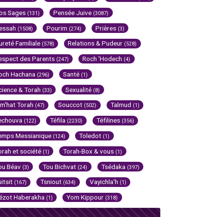
os Sages
Pensée Juive
(131)
(3087)
essah
Pourim
Prières
(1508)
(274)
(3)
ureté Familiale
Relations & Pudeur
(578)
(528)
espect des Parents
Roch 'Hodech
(247)
(4)
och Hachana
Santé
(296)
(1)
cience & Torah
Sexualité
(33)
(8)
im'hat Torah
Souccot
Talmud
(47)
(502)
(1)
echouva
Téfila
Téfilines
(122)
(2230)
(356)
emps Messianique
Toledot
(124)
(1)
orah et société
Torah-Box & vous
(1)
(1)
ou Béav
Tou Bichvat
Tsédaka
(3)
(24)
(397)
sitsit
Tsniout
Vayichla'h
(167)
(634)
(1)
ézot Haberakha
Yom Kippour
(1)
(318)