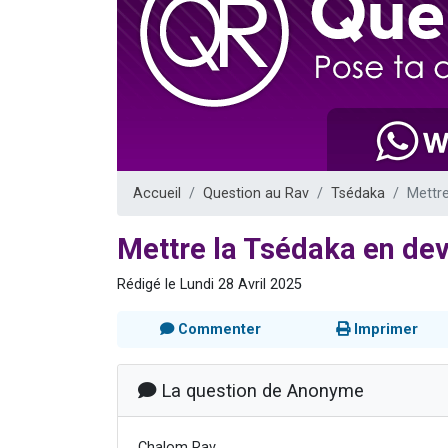
13 personnes
30 perso
Il reste 
12 nouve
29 personnes
Accueil
Question au Rav
Tsédaka
Mettre
Mettre la Tsédaka en dev
Rédigé le Lundi 28 Avril 2025
Commenter
Imprimer
La question de Anonyme
Chalom Rav,