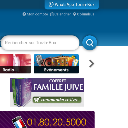
WhatsApp Torah-Box
bre
Mon compte
Calendrier
Columbus
...
vertissements
Livres
Rabbanim