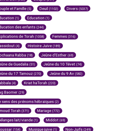
ouple et Famille
Deuil
Divers
(5)
(1102)
(5037)
ducation
Education
(1)
(1)
ducation des enfants
(244)
xplications de Torah
Femmes
(1058)
(316)
assidout
Histoire Juive
(4)
(189)
ochaana Rabba
Jeûne d'Esther
(18)
(69)
eûne de Guedalia
Jeûne du 10 Tévet
(51)
(74)
eûne du 17 Tamouz
Jeûne du 9 Av
(270)
(582)
abbala
Kriat haTorah
(4)
(220)
ag Baomer
(29)
e sens des prénoms hébraïques
(2)
imoud Torah
Mariage
(371)
(772)
élanges lait/viande
Middot
(1)
(69)
oussar
Musique juive
Non-Juifs
(154)
(1)
(249)