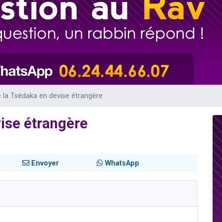
 viennent de demander une bénédiction
nnes viennent de faire un don pour Sauvez la jambe de Yohan
49 places pour étudier en groupe sur Zoom
lles musiques dans Torah-Box Music
 viennent de demander une bénédiction
 la Tsédaka en devise étrangère
ise étrangère
Envoyer
WhatsApp