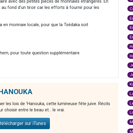
faire avec des petites pièces de monnaies étrangères. En
u fond d'un tiroir car les efforts à fournir pour les
C
E
va en monnaie locale, pour que la Tsédaka soit
E
E
H
hem, pour toute question supplémentaire.
H
J
J
K
 'HANOUKA
L
L
r les lois de 'Hanouka, cette lumineuse fête juive. Récits
r choisir entre le beau et... le vrai.
L
M
télécharger sur iTunes
M