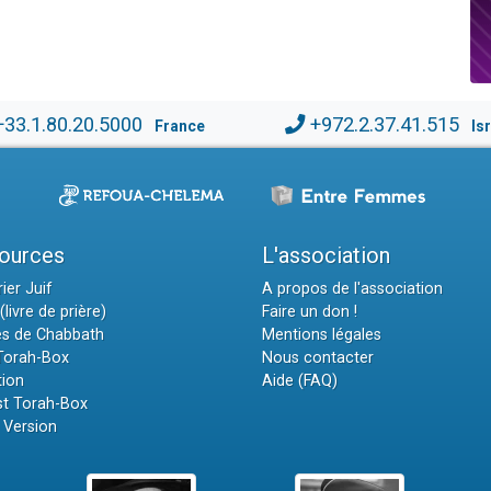
+33.1.80.20.5000
+972.2.37.41.515
France
Is
ources
L'association
ier Juif
A propos de l'association
(livre de prière)
Faire un don !
es de Chabbath
Mentions légales
 Torah-Box
Nous contacter
tion
Aide (FAQ)
t Torah-Box
 Version