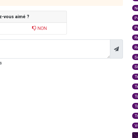
N
z-vous aimé ?
P
P
NON
R
R
S
s
S
T
T
T
T
T
V