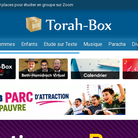
49 places pour étudier en groupe sur Zoom
nes viennent de faire un don pour Diane, 80 ans, dans un appartement insalu
viennent de nous rejoindre sur WhatsApp
viennent de nous rejoindre sur WhatsApp
es viennent de faire un don pour Reloger Rivka, 6 enfants, victime de violences
emmes
Enfants
Etude sur Texte
Musique
Paracha
Di
es viennent de faire un don pour 1 Journée de Vacances Pour les Enfants
 viennent de demander une bénédiction
viennent de nous rejoindre sur WhatsApp
49 places pour étudier en groupe sur Zoom
 donner son Maasser
viennent de nous rejoindre sur WhatsApp
viennent de nous rejoindre sur WhatsApp
de donner son Maasser
es viennent de faire un don pour 5 jours de vacances aux Orphelins
viennent de nous rejoindre sur WhatsApp