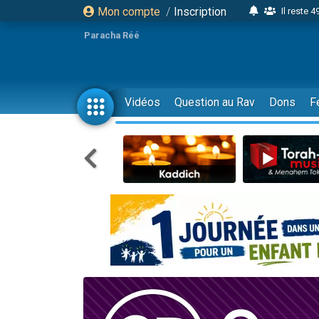
Mon compte
/
Inscription
Il reste 
16 person
Paracha Réé
2 personnes 
6 personnes 
4 personn
Vidéos
Question au Rav
Dons
F
2 personn
17 personnes
4 personnes 
Il reste 
Eva vient de
4 personnes 
3 personnes 
Odaya vient 
3 personn
2 personnes 