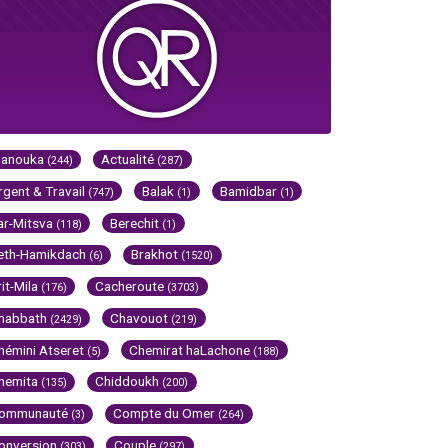
Hanouka
Actualité
(244)
(287)
rgent & Travail
Balak
Bamidbar
(747)
(1)
(1)
ar-Mitsva
Berechit
(118)
(1)
eth-Hamikdach
Brakhot
(6)
(1520)
rit-Mila
Cacheroute
(176)
(3703)
habbath
Chavouot
(2429)
(219)
hémini Atseret
Chemirat haLachone
(5)
(188)
hemita
Chiddoukh
(135)
(200)
ommunauté
Compte du Omer
(3)
(264)
onversion
Couple
(303)
(297)