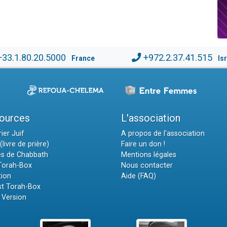
+33.1.80.20.5000
+972.2.37.41.515
France
Is
ources
L'association
ier Juif
A propos de l'association
(livre de prière)
Faire un don !
es de Chabbath
Mentions légales
 Torah-Box
Nous contacter
tion
Aide (FAQ)
t Torah-Box
 Version