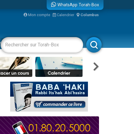
WhatsApp Torah-Box
Mon compte
Calendrier
Columbus
re
vertissements
Livres
Rabbanim
travers le temps