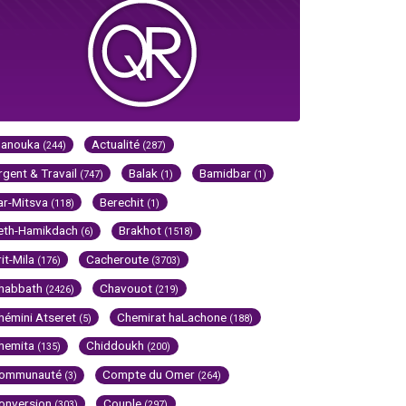
Hanouka
Actualité
(244)
(287)
rgent & Travail
Balak
Bamidbar
(747)
(1)
(1)
ar-Mitsva
Berechit
(118)
(1)
eth-Hamikdach
Brakhot
(6)
(1518)
rit-Mila
Cacheroute
(176)
(3703)
habbath
Chavouot
(2426)
(219)
hémini Atseret
Chemirat haLachone
(5)
(188)
hemita
Chiddoukh
(135)
(200)
ommunauté
Compte du Omer
(3)
(264)
onversion
Couple
(303)
(297)