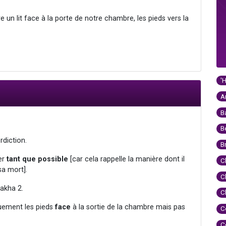
re un lit face à la porte de notre chambre, les pieds vers la
'
A
B
B
rdiction.
B
ter
tant que possible
[car cela rappelle la manière dont il
C
sa mort].
C
akha 2.
C
iquement les pieds
face
à la sortie de la chambre mais pas
C
C