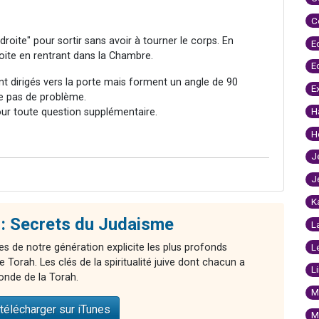
C
 droite" pour sortir sans avoir à tourner le corps. En
E
roite en rentrant dans la Chambre.
E
 sont dirigés vers la porte mais forment un angle de 90
E
se pas de problème.
H
our toute question supplémentaire.
H
J
J
K
: Secrets du Judaisme
L
es de notre génération explicite les plus profonds
L
Torah. Les clés de la spiritualité juive dont chacun a
L
onde de la Torah.
M
télécharger sur iTunes
M