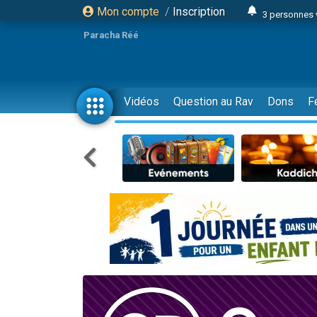
Mon compte
/
Inscription
3 personnes 
Odaya vient 
Paracha Réé
3 personn
3 personn
2 personnes 
Vidéos
Question au Rav
Dons
F
13 personnes
30 perso
Il reste 
12 nouve
3 personnes 
2 personnes 
2 nouvel
3 personnes 
8 personn
Nouvelle émis