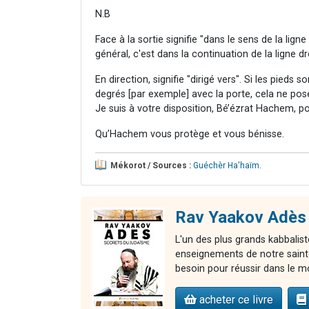
N.B
Face à la sortie signifie "dans le sens de la ligne
général, c'est dans la continuation de la ligne d
En direction, signifie "dirigé vers". Si les pieds
degrés [par exemple] avec la porte, cela ne po
Je suis à votre disposition, Bé’ézrat Hachem, p
Qu’Hachem vous protège et vous bénisse.
Mékorot / Sources :
Guéchèr Ha'haïm
.
Rav Yaakov Adès 
L'un des plus grands kabbalist
enseignements de notre sainte 
besoin pour réussir dans le m
acheter ce livre