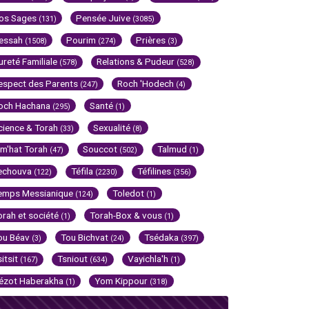
os Sages
Pensée Juive
(131)
(3085)
essah
Pourim
Prières
(1508)
(274)
(3)
ureté Familiale
Relations & Pudeur
(578)
(528)
espect des Parents
Roch 'Hodech
(247)
(4)
och Hachana
Santé
(295)
(1)
cience & Torah
Sexualité
(33)
(8)
im'hat Torah
Souccot
Talmud
(47)
(502)
(1)
echouva
Téfila
Téfilines
(122)
(2230)
(356)
emps Messianique
Toledot
(124)
(1)
orah et société
Torah-Box & vous
(1)
(1)
ou Béav
Tou Bichvat
Tsédaka
(3)
(24)
(397)
sitsit
Tsniout
Vayichla'h
(167)
(634)
(1)
ézot Haberakha
Yom Kippour
(1)
(318)