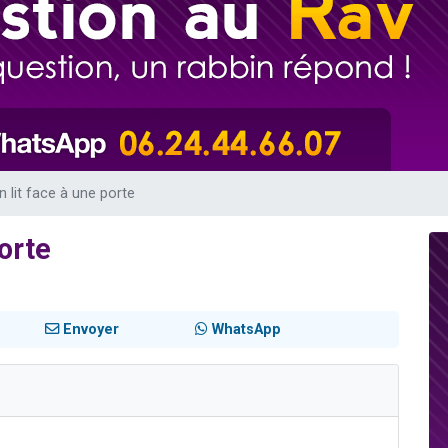
 viennent de demander une bénédiction
49 places pour étudier en groupe sur Zoom
de donner son Maasser
ent de donner son Maasser
viennent de nous rejoindre sur WhatsApp
n lit face à une porte
porte
Envoyer
WhatsApp