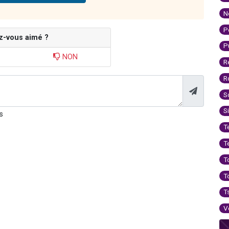
N
P
z-vous aimé ?
P
NON
R
R
S
S
s
T
T
T
T
T
V