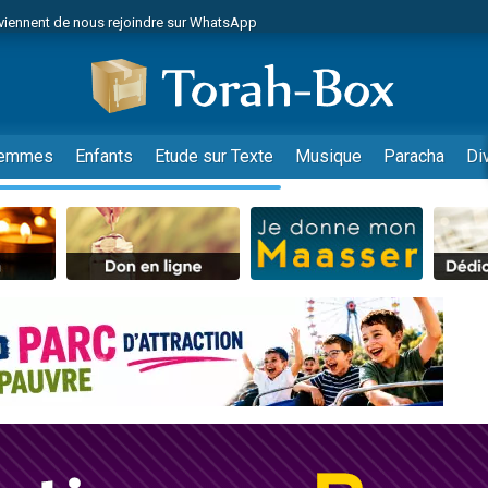
viennent de nous rejoindre sur WhatsApp
de donner son Maasser
es viennent de faire un don pour 5 jours de vacances aux Orphelins
es viennent de faire un don pour Diane, 80 ans, dans un appartement insalub
viennent de nous rejoindre sur WhatsApp
emmes
Enfants
Etude sur Texte
Musique
Paracha
Di
 viennent de demander une bénédiction
nnes viennent de faire un don pour Sauvez la jambe de Yohan
49 places pour étudier en groupe sur Zoom
lles musiques dans Torah-Box Music
viennent de nous rejoindre sur WhatsApp
viennent de nous rejoindre sur WhatsApp
les musiques dans Torah-Box Music
viennent de nous rejoindre sur WhatsApp
es viennent de faire un don pour Tsédaka : pauvres d'Israel
sion radio : Visions de grandeur n°104 : Le Chabbath et le Birkat Hamazone à 