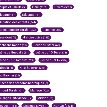
ouple et Famille
Deuil
Divers
(5)
(1102)
(5037)
ducation
Education
(1)
(1)
ducation des enfants
(244)
xplications de Torah
Femmes
(1057)
(316)
assidout
Histoire Juive
(4)
(189)
ochaana Rabba
Jeûne d'Esther
(18)
(69)
eûne de Guedalia
Jeûne du 10 Tévet
(51)
(74)
eûne du 17 Tamouz
Jeûne du 9 Av
(269)
(574)
abbala
Kriat haTorah
(4)
(220)
ag Baomer
(29)
e sens des prénoms hébraïques
(2)
imoud Torah
Mariage
(371)
(772)
élanges lait/viande
Middot
(1)
(69)
oussar
Musique juive
Non-Juifs
(154)
(1)
(248)