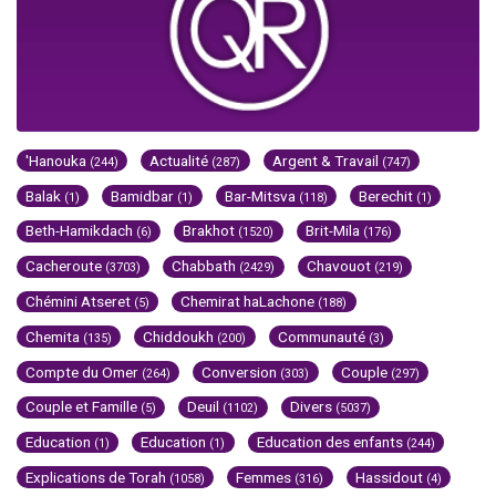
'Hanouka
Actualité
Argent & Travail
(244)
(287)
(747)
Balak
Bamidbar
Bar-Mitsva
Berechit
(1)
(1)
(118)
(1)
Beth-Hamikdach
Brakhot
Brit-Mila
(6)
(1520)
(176)
Cacheroute
Chabbath
Chavouot
(3703)
(2429)
(219)
Chémini Atseret
Chemirat haLachone
(5)
(188)
Chemita
Chiddoukh
Communauté
(135)
(200)
(3)
Compte du Omer
Conversion
Couple
(264)
(303)
(297)
Couple et Famille
Deuil
Divers
(5)
(1102)
(5037)
Education
Education
Education des enfants
(1)
(1)
(244)
Explications de Torah
Femmes
Hassidout
(1058)
(316)
(4)