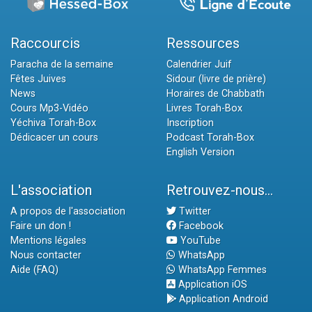
Raccourcis
Ressources
Paracha de la semaine
Calendrier Juif
Fêtes Juives
Sidour (livre de prière)
News
Horaires de Chabbath
Cours Mp3-Vidéo
Livres Torah-Box
Yéchiva Torah-Box
Inscription
Dédicacer un cours
Podcast Torah-Box
English Version
L'association
Retrouvez-nous...
A propos de l'association
Twitter
Faire un don !
Facebook
Mentions légales
YouTube
Nous contacter
WhatsApp
Aide (FAQ)
WhatsApp Femmes
Application iOS
Application Android