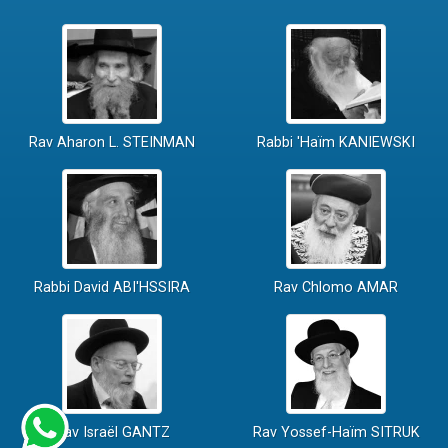
Rav Aharon L. STEINMAN
Rabbi 'Haïm KANIEWSKI
Rabbi David ABI'HSSIRA
Rav Chlomo AMAR
Rav Israël GANTZ
Rav Yossef-Haïm SITRUK