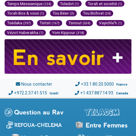
Temps Messianique
Toledot
Torah et société
(124)
(1)
(1)
Torah-Box & vous
Tou Béav
Tou Bichvat
(1)
(3)
(24)
Tsédaka
Tsitsit
Tsniout
Vayichla'h
(397)
(167)
(634)
(1)
Vézot Haberakha
Yom Kippour
(1)
(318)
Nous contacter
+33.1.80.20.5000
France
+972.2.37.41.515
+1.437.887.14.93
Israël
Canada