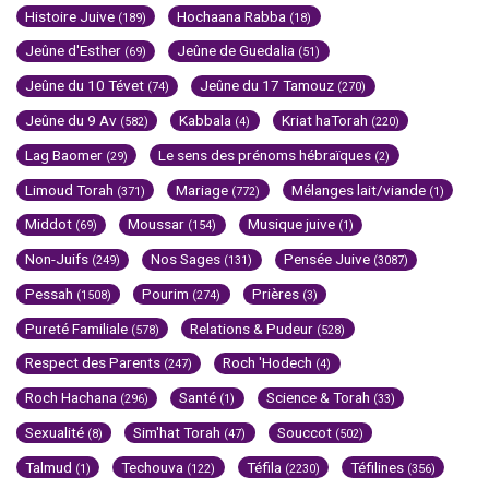
Histoire Juive
Hochaana Rabba
(189)
(18)
Jeûne d'Esther
Jeûne de Guedalia
(69)
(51)
Jeûne du 10 Tévet
Jeûne du 17 Tamouz
(74)
(270)
Jeûne du 9 Av
Kabbala
Kriat haTorah
(582)
(4)
(220)
Lag Baomer
Le sens des prénoms hébraïques
(29)
(2)
Limoud Torah
Mariage
Mélanges lait/viande
(371)
(772)
(1)
Middot
Moussar
Musique juive
(69)
(154)
(1)
Non-Juifs
Nos Sages
Pensée Juive
(249)
(131)
(3087)
Pessah
Pourim
Prières
(1508)
(274)
(3)
Pureté Familiale
Relations & Pudeur
(578)
(528)
Respect des Parents
Roch 'Hodech
(247)
(4)
Roch Hachana
Santé
Science & Torah
(296)
(1)
(33)
Sexualité
Sim'hat Torah
Souccot
(8)
(47)
(502)
Talmud
Techouva
Téfila
Téfilines
(1)
(122)
(2230)
(356)