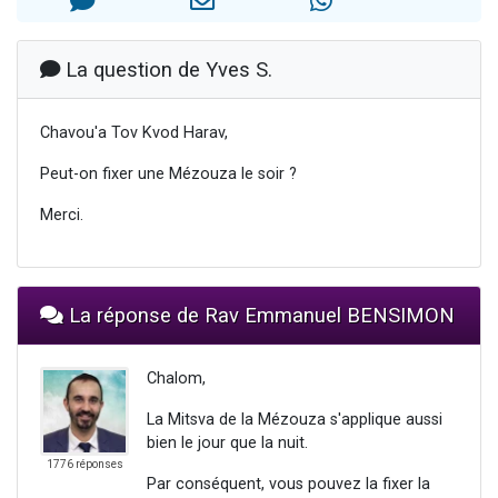
13 personnes viennent de demander une bénédiction
30 personnes viennent de faire un don pour Sauvez la jambe de Yohan
La question de Yves S.
Il reste 49 places pour étudier en groupe sur Zoom
12 nouvelles musiques dans Torah-Box Music
Chavou'a Tov Kvod Harav,
29 personnes viennent de demander une bénédiction
Peut-on fixer une Mézouza le soir ?
Merci.
La réponse de Rav Emmanuel BENSIMON
Chalom,
La Mitsva de la Mézouza s'applique aussi
bien le jour que la nuit.
1776 réponses
Par conséquent, vous pouvez la fixer la