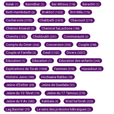
Balak
Bamidbar
Bar-Mitsva
Berechit
(1)
(1)
(118)
(1)
Beth-Hamikdach
Brakhot
Brit-Mila
(6)
(1520)
(176)
Cacheroute
Chabbath
Chavouot
(3703)
(2429)
(219)
Chémini Atseret
Chemirat haLachone
(5)
(188)
Chemita
Chiddoukh
Communauté
(135)
(201)
(3)
Compte du Omer
Conversion
Couple
(264)
(303)
(298)
Couple et Famille
Deuil
Divers
(5)
(1102)
(5037)
Education
Education
Education des enfants
(1)
(1)
(244)
Explications de Torah
Femmes
Hassidout
(1058)
(316)
(4)
Histoire Juive
Hochaana Rabba
(189)
(18)
Jeûne d'Esther
Jeûne de Guedalia
(69)
(51)
Jeûne du 10 Tévet
Jeûne du 17 Tamouz
(74)
(270)
Jeûne du 9 Av
Kabbala
Kriat haTorah
(582)
(4)
(220)
Lag Baomer
Le sens des prénoms hébraïques
(29)
(2)