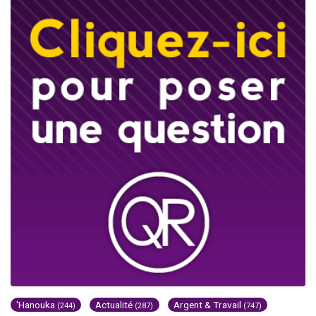
'Hanouka
Actualité
Argent & Travail
(244)
(287)
(747)