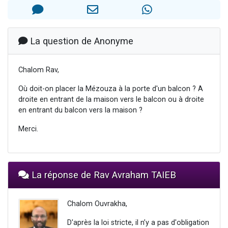
3 personnes viennent de nous rejoindre sur WhatsApp
11 personnes viennent de demander une bénédiction
Il reste 49 places pour étudier en groupe sur Zoom
La question de Anonyme
3 personnes viennent de faire un don pour Diane, 80 ans, dans un appartement insalubre
5 personnes viennent de faire un don pour Reloger Rivka, 6 enfants, victime de violences...
Chalom Rav,
Où doit-on placer la Mézouza à la porte d'un balcon ? A
droite en entrant de la maison vers le balcon ou à droite
en entrant du balcon vers la maison ?
Merci.
La réponse de Rav Avraham TAIEB
Chalom Ouvrakha,
D'après la loi stricte, il n’y a pas d'obligation