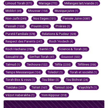
Limoud Torah
Mariage
Mélanges lait/viande
(371)
(772)
(1)
Middot
Moussar
Musique juive
(69)
(154)
(1)
Non-Juifs
Nos Sages
Pensée Juive
(249)
(131)
(3087)
Pessah
Pourim
Prières
(1508)
(274)
(3)
Pureté Familiale
Relations & Pudeur
(578)
(528)
Respect des Parents
Roch 'Hodech
(247)
(4)
Roch Hachana
Santé
Science & Torah
(296)
(1)
(33)
Sexualité
Sim'hat Torah
Souccot
(8)
(47)
(502)
Talmud
Techouva
Téfila
Téfilines
(1)
(122)
(2230)
(356)
Temps Messianique
Toledot
Torah et société
(124)
(1)
(1)
Torah-Box & vous
Tou Béav
Tou Bichvat
(1)
(3)
(24)
Tsédaka
Tsitsit
Tsniout
Vayichla'h
(397)
(167)
(634)
(1)
Vézot Haberakha
Yom Kippour
(1)
(318)