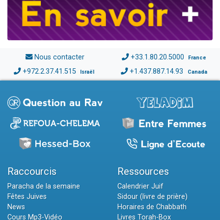
Nous contacter
+33.1.80.20.5000
France
+972.2.37.41.515
+1.437.887.14.93
Israël
Canada
Raccourcis
Ressources
Paracha de la semaine
Calendrier Juif
Fêtes Juives
Sidour (livre de prière)
News
Horaires de Chabbath
Cours Mp3-Vidéo
Livres Torah-Box