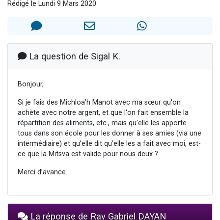
Rédigé le Lundi 9 Mars 2020
61 personnes viennent de demander une bénédiction
Il reste 49 places pour étudier en groupe sur Zoom
Ariel vient de donner son Maasser
Nathaniel vient de donner son Maasser
La question de Sigal K.
4 personnes viennent de nous rejoindre sur WhatsApp
Bonjour,
Si je fais des Michloa'h Manot avec ma sœur qu'on
achète avec notre argent, et que l'on fait ensemble la
répartition des aliments, etc., mais qu’elle les apporte
tous dans son école pour les donner à ses amies (via une
intermédiaire) et qu’elle dit qu’elle les a fait avec moi, est-
ce que la Mitsva est valide pour nous deux ?
Merci d’avance.
La réponse de Rav Gabriel DAYAN