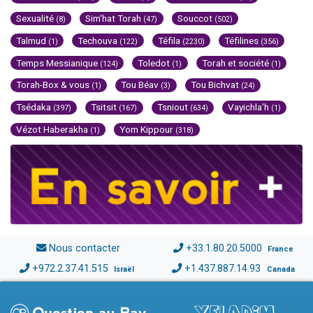
Sexualité
Sim'hat Torah
Souccot
(8)
(47)
(502)
Talmud
Techouva
Téfila
Téfilines
(1)
(122)
(2230)
(356)
Temps Messianique
Toledot
Torah et société
(124)
(1)
(1)
Torah-Box & vous
Tou Béav
Tou Bichvat
(1)
(3)
(24)
Tsédaka
Tsitsit
Tsniout
Vayichla'h
(397)
(167)
(634)
(1)
Vézot Haberakha
Yom Kippour
(1)
(318)
Nous contacter
+33.1.80.20.5000
France
+972.2.37.41.515
+1.437.887.14.93
Israël
Canada