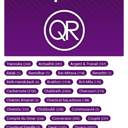
'Hanouka
Actualité
Argent & Travail
(244)
(287)
(747)
Balak
Bamidbar
Bar-Mitsva
Berechit
(1)
(1)
(118)
(1)
Beth-Hamikdach
Brakhot
Brit-Mila
(6)
(1518)
(176)
Cacheroute
Chabbath
Chavouot
(3703)
(2426)
(219)
Chémini Atseret
Chemirat haLachone
(5)
(188)
Chemita
Chiddoukh
Communauté
(135)
(200)
(3)
Compte du Omer
Conversion
Couple
(264)
(303)
(297)
Couple et Famille
Deuil
Divers
(5)
(1102)
(5037)