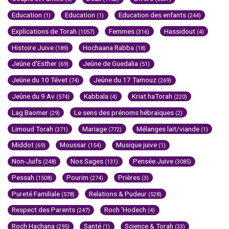
Education
Education
Education des enfants
(1)
(1)
(244)
Explications de Torah
Femmes
Hassidout
(1057)
(316)
(4)
Histoire Juive
Hochaana Rabba
(189)
(18)
Jeûne d'Esther
Jeûne de Guedalia
(69)
(51)
Jeûne du 10 Tévet
Jeûne du 17 Tamouz
(74)
(269)
Jeûne du 9 Av
Kabbala
Kriat haTorah
(574)
(4)
(220)
Lag Baomer
Le sens des prénoms hébraïques
(29)
(2)
Limoud Torah
Mariage
Mélanges lait/viande
(371)
(772)
(1)
Middot
Moussar
Musique juive
(69)
(154)
(1)
Non-Juifs
Nos Sages
Pensée Juive
(248)
(131)
(3085)
Pessah
Pourim
Prières
(1508)
(274)
(3)
Pureté Familiale
Relations & Pudeur
(578)
(528)
Respect des Parents
Roch 'Hodech
(247)
(4)
Roch Hachana
Santé
Science & Torah
(295)
(1)
(33)