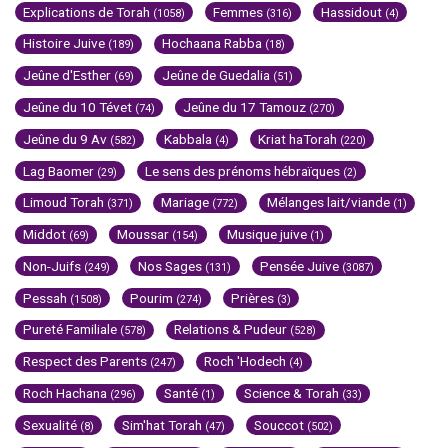
Explications de Torah
Femmes
Hassidout
(1058)
(316)
(4)
Histoire Juive
Hochaana Rabba
(189)
(18)
Jeûne d'Esther
Jeûne de Guedalia
(69)
(51)
Jeûne du 10 Tévet
Jeûne du 17 Tamouz
(74)
(270)
Jeûne du 9 Av
Kabbala
Kriat haTorah
(582)
(4)
(220)
Lag Baomer
Le sens des prénoms hébraïques
(29)
(2)
Limoud Torah
Mariage
Mélanges lait/viande
(371)
(772)
(1)
Middot
Moussar
Musique juive
(69)
(154)
(1)
Non-Juifs
Nos Sages
Pensée Juive
(249)
(131)
(3087)
Pessah
Pourim
Prières
(1508)
(274)
(3)
Pureté Familiale
Relations & Pudeur
(578)
(528)
Respect des Parents
Roch 'Hodech
(247)
(4)
Roch Hachana
Santé
Science & Torah
(296)
(1)
(33)
Sexualité
Sim'hat Torah
Souccot
(8)
(47)
(502)