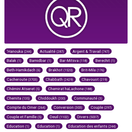
'Hanouka
Actualité
Argent & Travail
(244)
(287)
(747)
Balak
Bamidbar
Bar-Mitsva
Berechit
(1)
(1)
(118)
(1)
Beth-Hamikdach
Brakhot
Brit-Mila
(6)
(1520)
(176)
Cacheroute
Chabbath
Chavouot
(3703)
(2429)
(219)
Chémini Atseret
Chemirat haLachone
(5)
(188)
Chemita
Chiddoukh
Communauté
(135)
(200)
(3)
Compte du Omer
Conversion
Couple
(264)
(303)
(297)
Couple et Famille
Deuil
Divers
(5)
(1102)
(5037)
Education
Education
Education des enfants
(1)
(1)
(244)