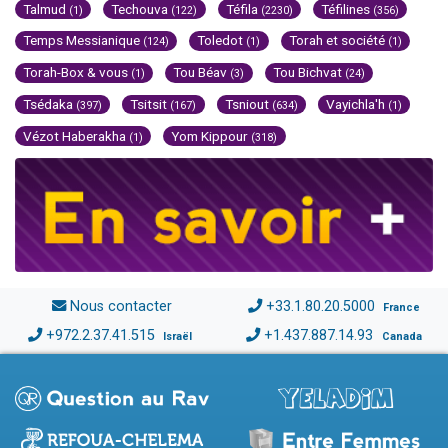
Talmud
Techouva
Téfila
Téfilines
(1)
(122)
(2230)
(356)
Temps Messianique
Toledot
Torah et société
(124)
(1)
(1)
Torah-Box & vous
Tou Béav
Tou Bichvat
(1)
(3)
(24)
Tsédaka
Tsitsit
Tsniout
Vayichla'h
(397)
(167)
(634)
(1)
Vézot Haberakha
Yom Kippour
(1)
(318)
Nous contacter
+33.1.80.20.5000
France
+972.2.37.41.515
+1.437.887.14.93
Israël
Canada