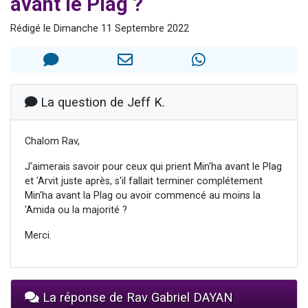
avant le Plag ?
Il reste 49 places pour étudier en groupe sur Zoom
Rédigé le Dimanche 11 Septembre 2022
3 personnes viennent de nous rejoindre sur WhatsApp
2 personnes viennent de nous rejoindre sur WhatsApp
2 nouvelles musiques dans Torah-Box Music
6 personnes viennent de nous rejoindre sur WhatsApp
La question de Jeff K.
Chalom Rav,
J'aimerais savoir pour ceux qui prient Min'ha avant le Plag
et 'Arvit juste après, s'il fallait terminer complétement
Min'ha avant la Plag ou avoir commencé au moins la
'Amida ou la majorité ?
Merci.
La réponse de Rav Gabriel DAYAN