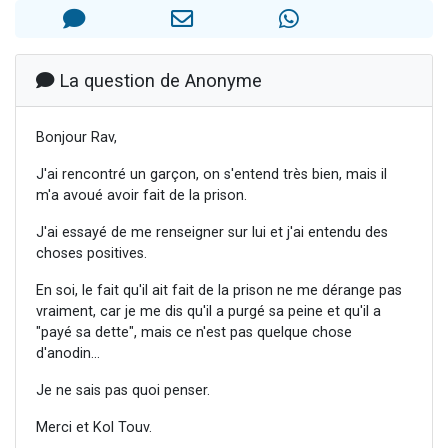
3 personnes viennent de nous rejoindre sur WhatsApp
3 personnes viennent de faire un don pour 5 jours de vacances aux Orphelins
Odaya vient de donner son Maasser
La question de Anonyme
13 personnes viennent de demander une bénédiction
Bonjour Rav,
3 personnes viennent de nous rejoindre sur WhatsApp
J'ai rencontré un garçon, on s'entend très bien, mais il
m'a avoué avoir fait de la prison.
J'ai essayé de me renseigner sur lui et j'ai entendu des
choses positives.
En soi, le fait qu'il ait fait de la prison ne me dérange pas
vraiment, car je me dis qu'il a purgé sa peine et qu'il a
"payé sa dette", mais ce n'est pas quelque chose
d'anodin...
Je ne sais pas quoi penser.
Merci et Kol Touv.