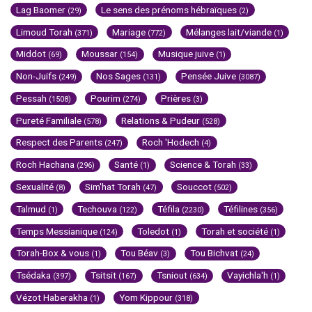
Lag Baomer
Le sens des prénoms hébraïques
(29)
(2)
Limoud Torah
Mariage
Mélanges lait/viande
(371)
(772)
(1)
Middot
Moussar
Musique juive
(69)
(154)
(1)
Non-Juifs
Nos Sages
Pensée Juive
(249)
(131)
(3087)
Pessah
Pourim
Prières
(1508)
(274)
(3)
Pureté Familiale
Relations & Pudeur
(578)
(528)
Respect des Parents
Roch 'Hodech
(247)
(4)
Roch Hachana
Santé
Science & Torah
(296)
(1)
(33)
Sexualité
Sim'hat Torah
Souccot
(8)
(47)
(502)
Talmud
Techouva
Téfila
Téfilines
(1)
(122)
(2230)
(356)
Temps Messianique
Toledot
Torah et société
(124)
(1)
(1)
Torah-Box & vous
Tou Béav
Tou Bichvat
(1)
(3)
(24)
Tsédaka
Tsitsit
Tsniout
Vayichla'h
(397)
(167)
(634)
(1)
Vézot Haberakha
Yom Kippour
(1)
(318)