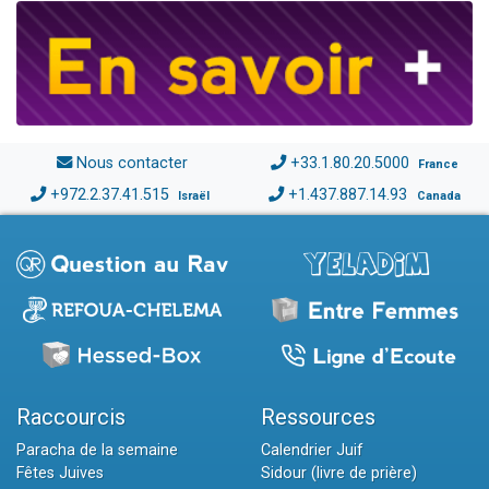
Nous contacter
+33.1.80.20.5000
France
+972.2.37.41.515
+1.437.887.14.93
Israël
Canada
Raccourcis
Ressources
Paracha de la semaine
Calendrier Juif
Fêtes Juives
Sidour (livre de prière)