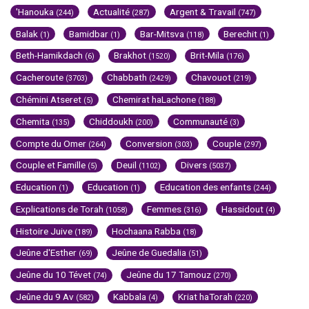
'Hanouka
Actualité
Argent & Travail
(244)
(287)
(747)
Balak
Bamidbar
Bar-Mitsva
Berechit
(1)
(1)
(118)
(1)
Beth-Hamikdach
Brakhot
Brit-Mila
(6)
(1520)
(176)
Cacheroute
Chabbath
Chavouot
(3703)
(2429)
(219)
Chémini Atseret
Chemirat haLachone
(5)
(188)
Chemita
Chiddoukh
Communauté
(135)
(200)
(3)
Compte du Omer
Conversion
Couple
(264)
(303)
(297)
Couple et Famille
Deuil
Divers
(5)
(1102)
(5037)
Education
Education
Education des enfants
(1)
(1)
(244)
Explications de Torah
Femmes
Hassidout
(1058)
(316)
(4)
Histoire Juive
Hochaana Rabba
(189)
(18)
Jeûne d'Esther
Jeûne de Guedalia
(69)
(51)
Jeûne du 10 Tévet
Jeûne du 17 Tamouz
(74)
(270)
Jeûne du 9 Av
Kabbala
Kriat haTorah
(582)
(4)
(220)