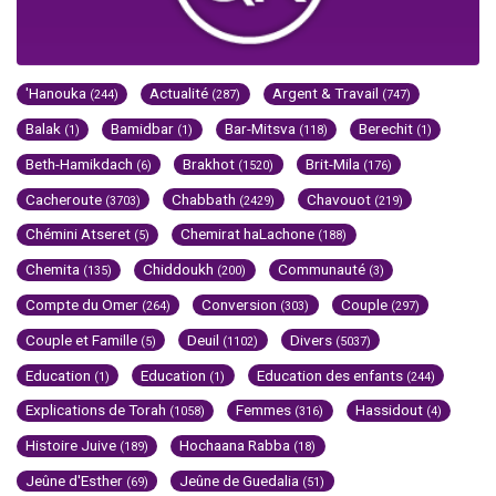
'Hanouka
Actualité
Argent & Travail
(244)
(287)
(747)
Balak
Bamidbar
Bar-Mitsva
Berechit
(1)
(1)
(118)
(1)
Beth-Hamikdach
Brakhot
Brit-Mila
(6)
(1520)
(176)
Cacheroute
Chabbath
Chavouot
(3703)
(2429)
(219)
Chémini Atseret
Chemirat haLachone
(5)
(188)
Chemita
Chiddoukh
Communauté
(135)
(200)
(3)
Compte du Omer
Conversion
Couple
(264)
(303)
(297)
Couple et Famille
Deuil
Divers
(5)
(1102)
(5037)
Education
Education
Education des enfants
(1)
(1)
(244)
Explications de Torah
Femmes
Hassidout
(1058)
(316)
(4)
Histoire Juive
Hochaana Rabba
(189)
(18)
Jeûne d'Esther
Jeûne de Guedalia
(69)
(51)