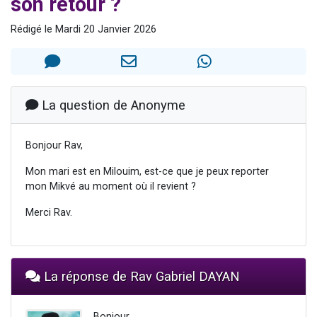
son retour ?
Il reste 49 places pour étudier en groupe sur Zoom
Rédigé le Mardi 20 Janvier 2026
12 nouvelles musiques dans Torah-Box Music
3 personnes viennent de nous rejoindre sur WhatsApp
2 personnes viennent de nous rejoindre sur WhatsApp
2 personnes viennent de nous rejoindre sur WhatsApp
La question de Anonyme
Bonjour Rav,
Mon mari est en Milouim, est-ce que je peux reporter
mon Mikvé au moment où il revient ?
Merci Rav.
La réponse de Rav Gabriel DAYAN
Bonjour,