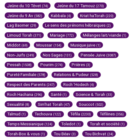
Jeûne du 10 Tévet
Jeûne du 17 Tamouz
(74)
(270)
Jeûne du 9 Av
Kabbala
Kriat haTorah
(582)
(4)
(220)
Lag Baomer
Le sens des prénoms hébraïques
(29)
(2)
Limoud Torah
Mariage
Mélanges lait/viande
(371)
(772)
(1)
Middot
Moussar
Musique juive
(69)
(154)
(1)
Non-Juifs
Nos Sages
Pensée Juive
(249)
(131)
(3087)
Pessah
Pourim
Prières
(1508)
(274)
(3)
Pureté Familiale
Relations & Pudeur
(578)
(528)
Respect des Parents
Roch 'Hodech
(247)
(4)
Roch Hachana
Santé
Science & Torah
(296)
(1)
(33)
Sexualité
Sim'hat Torah
Souccot
(8)
(47)
(502)
Talmud
Techouva
Téfila
Téfilines
(1)
(122)
(2230)
(356)
Temps Messianique
Toledot
Torah et société
(124)
(1)
(1)
Torah-Box & vous
Tou Béav
Tou Bichvat
(1)
(3)
(24)