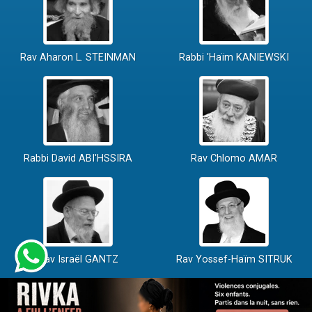
Rav Aharon L. STEINMAN
Rabbi 'Haïm KANIEWSKI
Rabbi David ABI'HSSIRA
Rav Chlomo AMAR
Rav Israël GANTZ
Rav Yossef-Haïm SITRUK