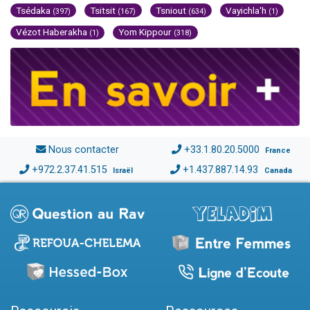
Tsédaka
Tsitsit
Tsniout
Vayichla'h
(397)
(167)
(634)
(1)
Vézot Haberakha
Yom Kippour
(1)
(318)
Nous contacter
+33.1.80.20.5000
France
+972.2.37.41.515
+1.437.887.14.93
Israël
Canada