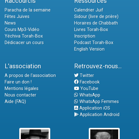
Raccourcis
Ressources
Paracha de la semaine
Calendrier Juif
Fêtes Juives
Sidour (livre de prière)
News
Horaires de Chabbath
Cours Mp3-Vidéo
Livres Torah-Box
Yéchiva Torah-Box
Inscription
Dédicacer un cours
Podcast Torah-Box
English Version
L'association
Retrouvez-nous...
A propos de l'association
Twitter
Faire un don !
Facebook
Mentions légales
YouTube
Nous contacter
WhatsApp
Aide (FAQ)
WhatsApp Femmes
Application iOS
Application Android