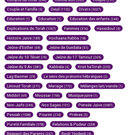
(264)
(303)
(297)
Couple et Famille
Deuil
Divers
(5)
(1102)
(5037)
Education
Education
Education des enfants
(1)
(1)
(244)
Explications de Torah
Femmes
Hassidout
(1057)
(316)
(4)
Histoire Juive
Hochaana Rabba
(189)
(18)
Jeûne d'Esther
Jeûne de Guedalia
(69)
(51)
Jeûne du 10 Tévet
Jeûne du 17 Tamouz
(74)
(269)
Jeûne du 9 Av
Kabbala
Kriat haTorah
(581)
(4)
(220)
Lag Baomer
Le sens des prénoms hébraïques
(29)
(2)
Limoud Torah
Mariage
Mélanges lait/viande
(371)
(772)
(1)
Middot
Moussar
Musique juive
(69)
(154)
(1)
Non-Juifs
Nos Sages
Pensée Juive
(249)
(131)
(3087)
Pessah
Pourim
Prières
(1508)
(274)
(3)
Pureté Familiale
Relations & Pudeur
(578)
(528)
Respect des Parents
Roch 'Hodech
(247)
(4)