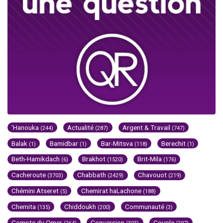
'Hanouka
Actualité
Argent & Travail
(244)
(287)
(747)
Balak
Bamidbar
Bar-Mitsva
Berechit
(1)
(1)
(118)
(1)
Beth-Hamikdach
Brakhot
Brit-Mila
(6)
(1520)
(176)
Cacheroute
Chabbath
Chavouot
(3703)
(2429)
(219)
Chémini Atseret
Chemirat haLachone
(5)
(188)
Chemita
Chiddoukh
Communauté
(135)
(200)
(3)
Compte du Omer
Conversion
Couple