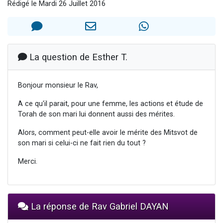
Rédigé le Mardi 26 Juillet 2016
Nouvelle émission radio : Visions de grandeur n°104 : Le Chabbath et le Birkat Hamazone à travers le temps
61 personnes viennent de demander une bénédiction
Ariel vient de donner son Maasser
Il reste 49 places pour étudier en groupe sur Zoom
La question de Esther T.
Eva vient de donner son Maasser
Bonjour monsieur le Rav,
A ce qu'il parait, pour une femme, les actions et étude de
Torah de son mari lui donnent aussi des mérites.
Alors, comment peut-elle avoir le mérite des Mitsvot de
son mari si celui-ci ne fait rien du tout ?
Merci.
La réponse de Rav Gabriel DAYAN