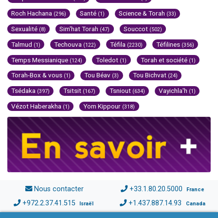
Roch Hachana
Santé
Science & Torah
(296)
(1)
(33)
Sexualité
Sim'hat Torah
Souccot
(8)
(47)
(502)
Talmud
Techouva
Téfila
Téfilines
(1)
(122)
(2230)
(356)
Temps Messianique
Toledot
Torah et société
(124)
(1)
(1)
Torah-Box & vous
Tou Béav
Tou Bichvat
(1)
(3)
(24)
Tsédaka
Tsitsit
Tsniout
Vayichla'h
(397)
(167)
(634)
(1)
Vézot Haberakha
Yom Kippour
(1)
(318)
Nous contacter
+33.1.80.20.5000
France
+972.2.37.41.515
+1.437.887.14.93
Israël
Canada