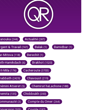
Hanouka
Actualité
(244)
(287)
rgent & Travail
Balak
Bamidbar
(747)
(1)
(1)
ar-Mitsva
Berechit
(118)
(1)
eth-Hamikdach
Brakhot
(6)
(1520)
rit-Mila
Cacheroute
(176)
(3703)
habbath
Chavouot
(2429)
(219)
hémini Atseret
Chemirat haLachone
(5)
(188)
hemita
Chiddoukh
(135)
(200)
ommunauté
Compte du Omer
(3)
(264)
onversion
Couple
(303)
(297)