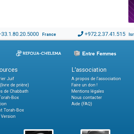
+33.1.80.20.5000
+972.2.37.41.515
France
Is
ources
L'association
ier Juif
A propos de l'association
(livre de prière)
Faire un don !
es de Chabbath
Mentions légales
 Torah-Box
Nous contacter
tion
Aide (FAQ)
t Torah-Box
 Version