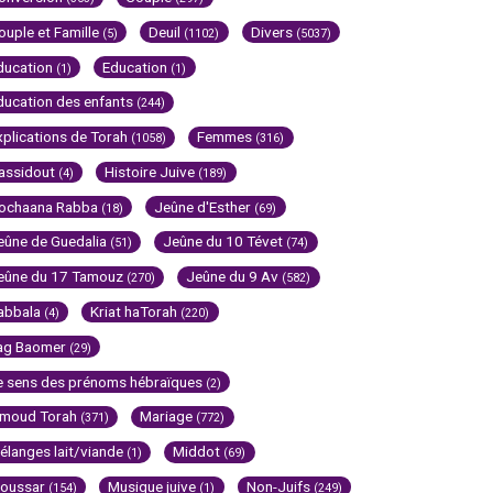
ouple et Famille
Deuil
Divers
(5)
(1102)
(5037)
ducation
Education
(1)
(1)
ducation des enfants
(244)
xplications de Torah
Femmes
(1058)
(316)
assidout
Histoire Juive
(4)
(189)
ochaana Rabba
Jeûne d'Esther
(18)
(69)
eûne de Guedalia
Jeûne du 10 Tévet
(51)
(74)
eûne du 17 Tamouz
Jeûne du 9 Av
(270)
(582)
abbala
Kriat haTorah
(4)
(220)
ag Baomer
(29)
e sens des prénoms hébraïques
(2)
imoud Torah
Mariage
(371)
(772)
élanges lait/viande
Middot
(1)
(69)
oussar
Musique juive
Non-Juifs
(154)
(1)
(249)