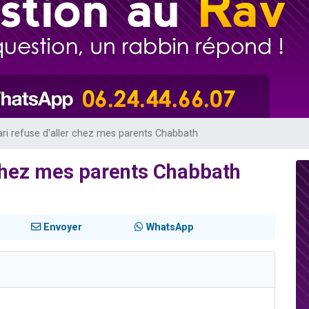
sion radio : Visions de grandeur n°104 : Le Chabbath et le Birkat Hamazone à 
 viennent de demander une bénédiction
de donner son Maasser
49 places pour étudier en groupe sur Zoom
 donner son Maasser
i refuse d'aller chez mes parents Chabbath
 chez mes parents Chabbath
Envoyer
WhatsApp