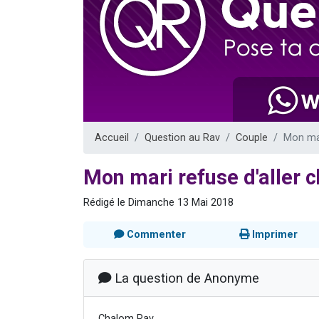
Nouvelle émis
61 personnes
Ariel vient 
Il reste 
Eva vient de
Accueil
Question au Rav
Couple
Mon mar
Mon mari refuse d'aller
Rédigé le Dimanche 13 Mai 2018
Commenter
Imprimer
La question de Anonyme
Chalom Rav,