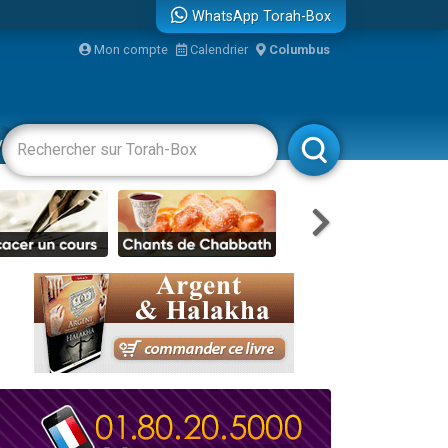
WhatsApp Torah-Box
Mon compte
Calendrier
Columbus
re
vertissements
Livres
Rabbanim