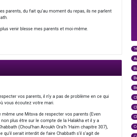
 parents, du fait qu’au moment du repas, ils ne parlent
ath.
e plus venir blesse mes parents et moi-même.
'
A
B
B
B
especter vos parents, il n'y a pas de problème en ce qui
C
ù vous écoutez votre mari.
C
de même une Mitsva de respecter vos parents (Even
C
 non plus être sur le compte de la Halakha et il y a
C
Chabbath (Choul'han Aroukh Ora'h 'Haïm chapitre 307),
u'il serait interdit de faire Chabbath s'il s'agit de
C