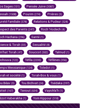
os Sages
Pensée Juive
(131)
(3087)
essah
Pourim
Prières
(1508)
(274)
(3)
ureté Familiale
Relations & Pudeur
(578)
(528)
espect des Parents
Roch 'Hodech
(247)
(4)
och Hachana
Santé
(296)
(1)
cience & Torah
Sexualité
(33)
(8)
im'hat Torah
Souccot
Talmud
(47)
(502)
(1)
echouva
Téfila
Téfilines
(122)
(2230)
(356)
emps Messianique
Toledot
(124)
(1)
orah et société
Torah-Box & vous
(1)
(1)
ou Béav
Tou Bichvat
Tsédaka
(3)
(24)
(397)
sitsit
Tsniout
Vayichla'h
(167)
(634)
(1)
ézot Haberakha
Yom Kippour
(1)
(318)