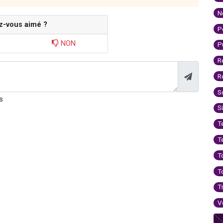
N
z-vous aimé ?
P
NON
P
R
R
S
s
S
T
T
T
T
T
V