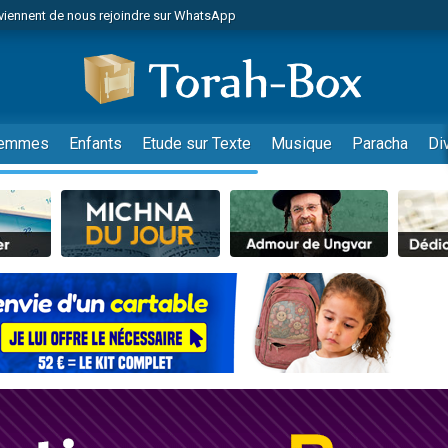
viennent de nous rejoindre sur WhatsApp
viennent de nous rejoindre sur WhatsApp
de donner son Maasser
es viennent de faire un don pour 5 jours de vacances aux Orphelins
es viennent de faire un don pour Diane, 80 ans, dans un appartement insalub
emmes
Enfants
Etude sur Texte
Musique
Paracha
Di
 viennent de demander une bénédiction
viennent de nous rejoindre sur WhatsApp
nnes viennent de faire un don pour Sauvez la jambe de Yohan
49 places pour étudier en groupe sur Zoom
lles musiques dans Torah-Box Music
viennent de nous rejoindre sur WhatsApp
viennent de nous rejoindre sur WhatsApp
viennent de nous rejoindre sur WhatsApp
les musiques dans Torah-Box Music
es viennent de faire un don pour Tsédaka : pauvres d'Israel