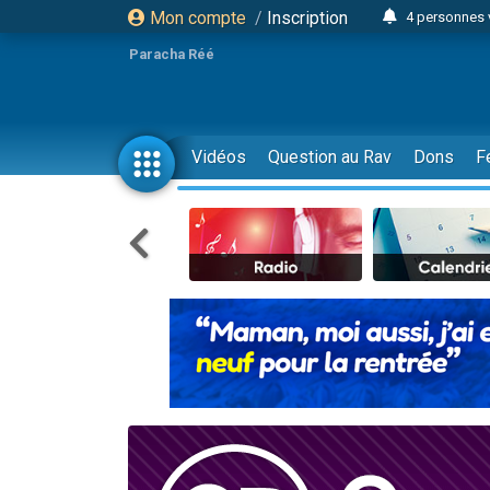
Mon compte
/
Inscription
4 personnes 
3 personnes 
Paracha Réé
Odaya vient 
3 personn
3 personn
Vidéos
Question au Rav
Dons
F
13 personnes
2 personnes 
30 perso
Il reste 
12 nouve
3 personnes 
2 personnes 
3 personnes 
2 nouvel
8 personn