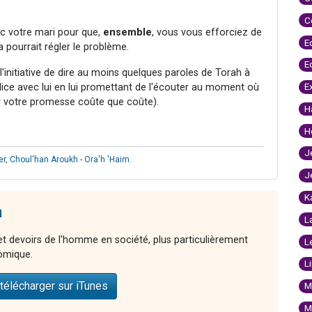
C
c votre mari pour que,
ensemble
, vous vous efforciez de
E
a pourrait régler le problème.
E
'initiative de dire au moins quelques paroles de Torah à
E
lice avec lui en lui promettant de l'écouter au moment où
nir votre promesse coûte que coûte).
H
H
J
er
,
Choul'han Aroukh - Ora'h 'Haim
.
J
K
a
L
 et devoirs de l'homme en société, plus particulièrement
L
nomique.
L
télécharger sur iTunes
M
M