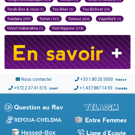
Torah-Box & vous
Tou Béav
Tou Bichvat
(1)
(3)
(24)
Tsédaka
Tsitsit
Tsniout
Vayichla'h
(397)
(167)
(634)
(1)
Vézot Haberakha
Yom Kippour
(1)
(318)
Nous contacter
+33.1.80.20.5000
France
+972.2.37.41.515
+1.437.887.14.93
Israël
Canada