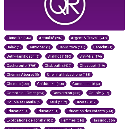
'Hanouka
Actualité
Argent & Travail
(244)
(287)
(747)
Balak
Bamidbar
Bar-Mitsva
Berechit
(1)
(1)
(118)
(1)
Beth-Hamikdach
Brakhot
Brit-Mila
(6)
(1520)
(176)
Cacheroute
Chabbath
Chavouot
(3703)
(2429)
(219)
Chémini Atseret
Chemirat haLachone
(5)
(188)
Chemita
Chiddoukh
Communauté
(135)
(200)
(3)
Compte du Omer
Conversion
Couple
(264)
(303)
(297)
Couple et Famille
Deuil
Divers
(5)
(1102)
(5037)
Education
Education
Education des enfants
(1)
(1)
(244)
Explications de Torah
Femmes
Hassidout
(1058)
(316)
(4)