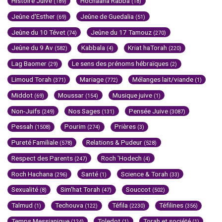
Histoire Juive
Hochaana Rabba
(189)
(18)
Jeûne d'Esther
Jeûne de Guedalia
(69)
(51)
Jeûne du 10 Tévet
Jeûne du 17 Tamouz
(74)
(270)
Jeûne du 9 Av
Kabbala
Kriat haTorah
(582)
(4)
(220)
Lag Baomer
Le sens des prénoms hébraïques
(29)
(2)
Limoud Torah
Mariage
Mélanges lait/viande
(371)
(772)
(1)
Middot
Moussar
Musique juive
(69)
(154)
(1)
Non-Juifs
Nos Sages
Pensée Juive
(249)
(131)
(3087)
Pessah
Pourim
Prières
(1508)
(274)
(3)
Pureté Familiale
Relations & Pudeur
(578)
(528)
Respect des Parents
Roch 'Hodech
(247)
(4)
Roch Hachana
Santé
Science & Torah
(296)
(1)
(33)
Sexualité
Sim'hat Torah
Souccot
(8)
(47)
(502)
Talmud
Techouva
Téfila
Téfilines
(1)
(122)
(2230)
(356)
Temps Messianique
Toledot
Torah et société
(124)
(1)
(1)