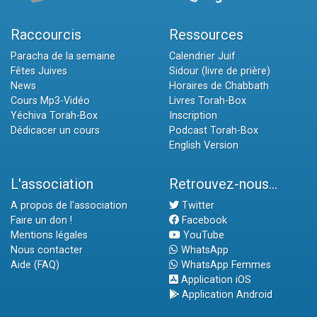
Raccourcis
Ressources
Paracha de la semaine
Calendrier Juif
Fêtes Juives
Sidour (livre de prière)
News
Horaires de Chabbath
Cours Mp3-Vidéo
Livres Torah-Box
Yéchiva Torah-Box
Inscription
Dédicacer un cours
Podcast Torah-Box
English Version
L'association
Retrouvez-nous...
A propos de l'association
Twitter
Faire un don !
Facebook
Mentions légales
YouTube
Nous contacter
WhatsApp
Aide (FAQ)
WhatsApp Femmes
Application iOS
Application Android