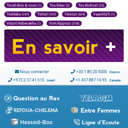
Torah-Box & vous
Tou Béav
Tou Bichvat
(1)
(3)
(24)
Tsédaka
Tsitsit
Tsniout
Vayichla'h
(397)
(167)
(634)
(1)
Vézot Haberakha
Yom Kippour
(1)
(318)
Nous contacter
+33.1.80.20.5000
France
+972.2.37.41.515
+1.437.887.14.93
Israël
Canada