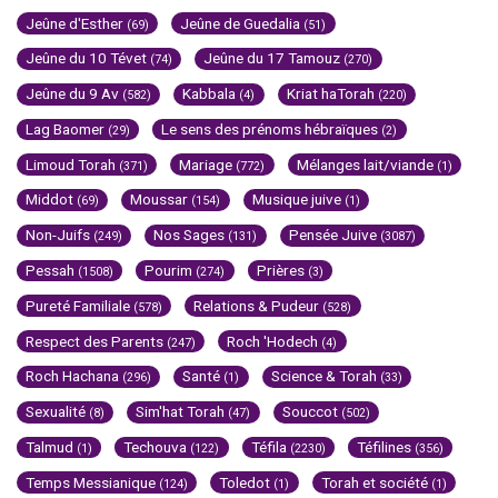
Jeûne d'Esther
Jeûne de Guedalia
(69)
(51)
Jeûne du 10 Tévet
Jeûne du 17 Tamouz
(74)
(270)
Jeûne du 9 Av
Kabbala
Kriat haTorah
(582)
(4)
(220)
Lag Baomer
Le sens des prénoms hébraïques
(29)
(2)
Limoud Torah
Mariage
Mélanges lait/viande
(371)
(772)
(1)
Middot
Moussar
Musique juive
(69)
(154)
(1)
Non-Juifs
Nos Sages
Pensée Juive
(249)
(131)
(3087)
Pessah
Pourim
Prières
(1508)
(274)
(3)
Pureté Familiale
Relations & Pudeur
(578)
(528)
Respect des Parents
Roch 'Hodech
(247)
(4)
Roch Hachana
Santé
Science & Torah
(296)
(1)
(33)
Sexualité
Sim'hat Torah
Souccot
(8)
(47)
(502)
Talmud
Techouva
Téfila
Téfilines
(1)
(122)
(2230)
(356)
Temps Messianique
Toledot
Torah et société
(124)
(1)
(1)