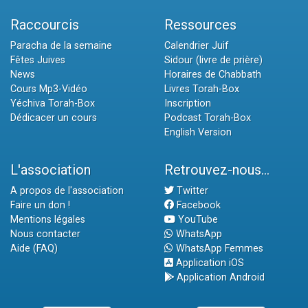
Raccourcis
Ressources
Paracha de la semaine
Calendrier Juif
Fêtes Juives
Sidour (livre de prière)
News
Horaires de Chabbath
Cours Mp3-Vidéo
Livres Torah-Box
Yéchiva Torah-Box
Inscription
Dédicacer un cours
Podcast Torah-Box
English Version
L'association
Retrouvez-nous...
A propos de l'association
Twitter
Faire un don !
Facebook
Mentions légales
YouTube
Nous contacter
WhatsApp
Aide (FAQ)
WhatsApp Femmes
Application iOS
Application Android