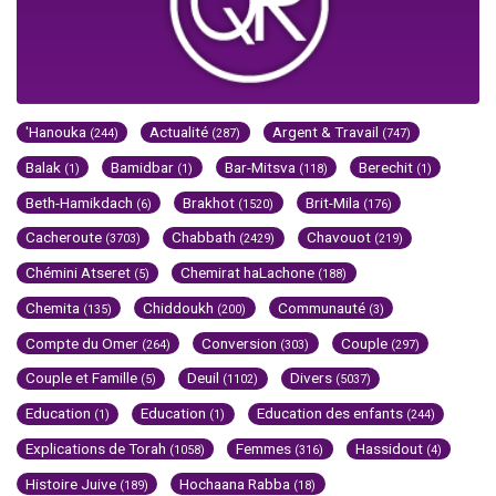
'Hanouka
Actualité
Argent & Travail
(244)
(287)
(747)
Balak
Bamidbar
Bar-Mitsva
Berechit
(1)
(1)
(118)
(1)
Beth-Hamikdach
Brakhot
Brit-Mila
(6)
(1520)
(176)
Cacheroute
Chabbath
Chavouot
(3703)
(2429)
(219)
Chémini Atseret
Chemirat haLachone
(5)
(188)
Chemita
Chiddoukh
Communauté
(135)
(200)
(3)
Compte du Omer
Conversion
Couple
(264)
(303)
(297)
Couple et Famille
Deuil
Divers
(5)
(1102)
(5037)
Education
Education
Education des enfants
(1)
(1)
(244)
Explications de Torah
Femmes
Hassidout
(1058)
(316)
(4)
Histoire Juive
Hochaana Rabba
(189)
(18)