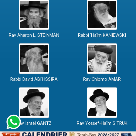
Rav Aharon L. STEINMAN
Rabbi 'Haïm KANIEWSKI
Rabbi David ABI'HSSIRA
Rav Chlomo AMAR
Rav Israël GANTZ
Rav Yossef-Haïm SITRUK