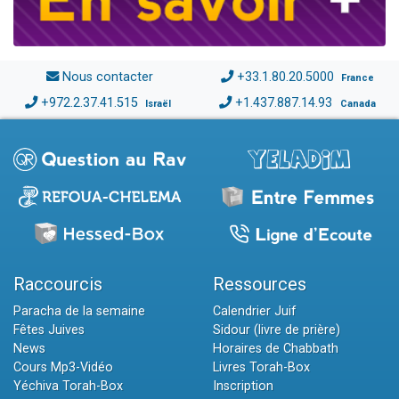
Nous contacter
+33.1.80.20.5000
France
+972.2.37.41.515
+1.437.887.14.93
Israël
Canada
Raccourcis
Ressources
Paracha de la semaine
Calendrier Juif
Fêtes Juives
Sidour (livre de prière)
News
Horaires de Chabbath
Cours Mp3-Vidéo
Livres Torah-Box
Yéchiva Torah-Box
Inscription