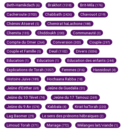
Beth-Hamikdach
Brakhot
Brit-Mila
(6)
(1518)
(176)
Cacheroute
Chabbath
Chavouot
(3703)
(2426)
(219)
Chémini Atseret
Chemirat haLachone
(5)
(188)
Chemita
Chiddoukh
Communauté
(135)
(200)
(3)
Compte du Omer
Conversion
Couple
(264)
(303)
(297)
Couple et Famille
Deuil
Divers
(5)
(1102)
(5036)
Education
Education
Education des enfants
(1)
(1)
(244)
Explications de Torah
Femmes
Hassidout
(1057)
(316)
(4)
Histoire Juive
Hochaana Rabba
(189)
(18)
Jeûne d'Esther
Jeûne de Guedalia
(69)
(51)
Jeûne du 10 Tévet
Jeûne du 17 Tamouz
(74)
(269)
Jeûne du 9 Av
Kabbala
Kriat haTorah
(574)
(4)
(220)
Lag Baomer
Le sens des prénoms hébraïques
(29)
(2)
Limoud Torah
Mariage
Mélanges lait/viande
(371)
(772)
(1)