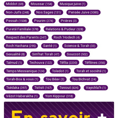
Middot
Moussar
Musique juive
(69)
(154)
(1)
Non-Juifs
Nos Sages
Pensée Juive
(248)
(131)
(3085)
Pessah
Pourim
Prières
(1508)
(274)
(3)
Pureté Familiale
Relations & Pudeur
(578)
(528)
Respect des Parents
Roch 'Hodech
(247)
(4)
Roch Hachana
Santé
Science & Torah
(295)
(1)
(33)
Sexualité
Sim'hat Torah
Souccot
(8)
(47)
(502)
Talmud
Techouva
Téfila
Téfilines
(1)
(122)
(2230)
(356)
Temps Messianique
Toledot
Torah et société
(124)
(1)
(1)
Torah-Box & vous
Tou Béav
Tou Bichvat
(1)
(3)
(24)
Tsédaka
Tsitsit
Tsniout
Vayichla'h
(397)
(167)
(634)
(1)
Vézot Haberakha
Yom Kippour
(1)
(318)