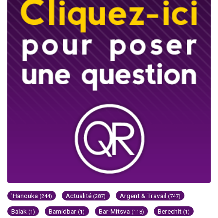
'Hanouka
Actualité
Argent & Travail
(244)
(287)
(747)
Balak
Bamidbar
Bar-Mitsva
Berechit
(1)
(1)
(118)
(1)